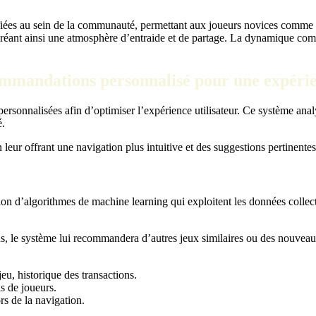
fiées au sein de la communauté, permettant aux joueurs novices comme e
 créant ainsi une atmosphère d’entraide et de partage. La dynamique co
commandations personnalisé pour une expéri
sonnalisées afin d’optimiser l’expérience utilisateur. Ce système ana
é.
 leur offrant une navigation plus intuitive et des suggestions pertinente
n d’algorithmes de machine learning qui exploitent les données collecté
, le système lui recommandera d’autres jeux similaires ou des nouveautés
eu, historique des transactions.
s de joueurs.
s de la navigation.