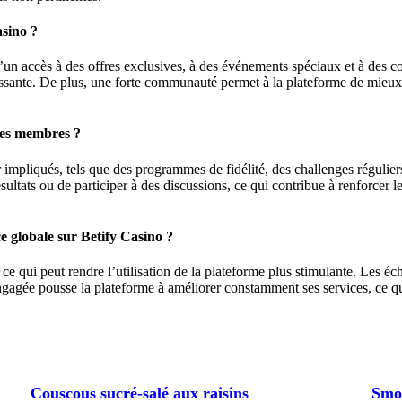
asino ?
 accès à des offres exclusives, à des événements spéciaux et à des cont
hissante. De plus, une forte communauté permet à la plateforme de mieux 
 ses membres ?
 impliqués, tels que des programmes de fidélité, des challenges réguli
ésultats ou de participer à des discussions, ce qui contribue à renforcer 
e globale sur Betify Casino ?
 qui peut rendre l’utilisation de la plateforme plus stimulante. Les éc
gée pousse la plateforme à améliorer constamment ses services, ce qui b
Couscous sucré-salé aux raisins
Smoo