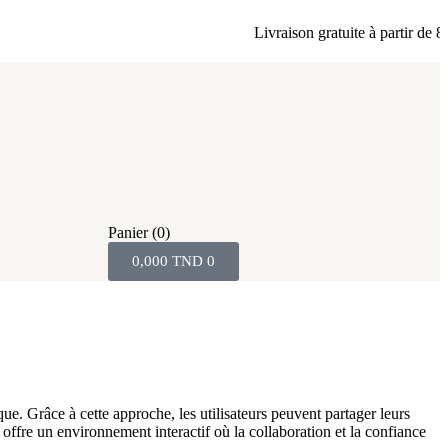
Livraison gratuite à partir de 80 di
Panier
(0)
0,000
TND
0
Grâce à cette approche, les utilisateurs peuvent partager leurs
offre un environnement interactif où la collaboration et la confiance