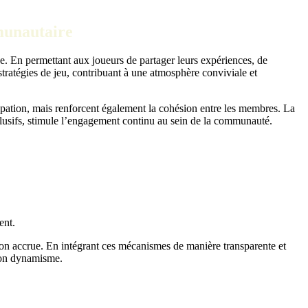
munautaire
e. En permettant aux joueurs de partager leurs expériences, de
 stratégies de jeu, contribuant à une atmosphère conviviale et
cipation, mais renforcent également la cohésion entre les membres. La
lusifs, stimule l’engagement continu au sein de la communauté.
ent.
on accrue. En intégrant ces mécanismes de manière transparente et
son dynamisme.