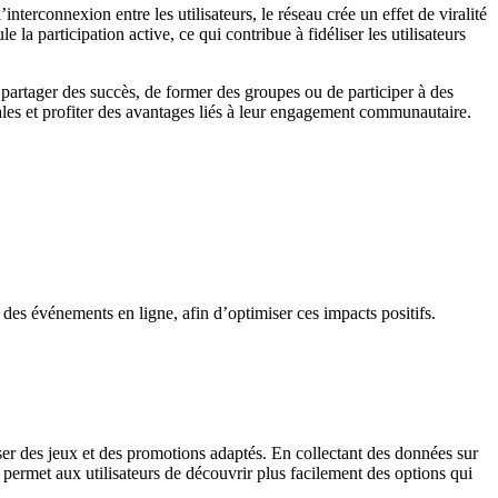
nterconnexion entre les utilisateurs, le réseau crée un effet de viralité
participation active, ce qui contribue à fidéliser les utilisateurs
 partager des succès, de former des groupes ou de participer à des
les et profiter des avantages liés à leur engagement communautaire.
des événements en ligne, afin d’optimiser ces impacts positifs.
r des jeux et des promotions adaptés. En collectant des données sur
a permet aux utilisateurs de découvrir plus facilement des options qui