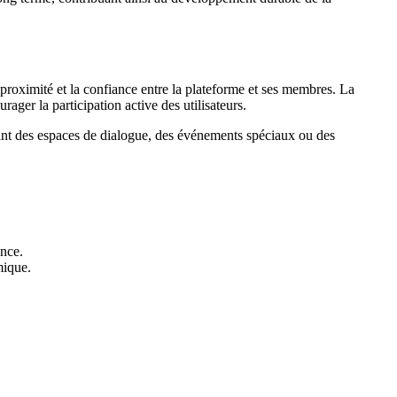
 proximité et la confiance entre la plateforme et ses membres. La
ager la participation active des utilisateurs.
ant des espaces de dialogue, des événements spéciaux ou des
ance.
mique.