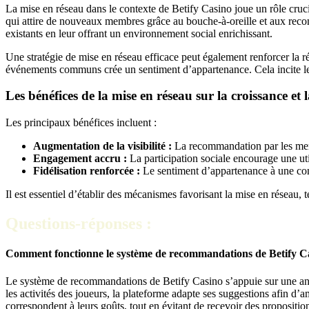
La mise en réseau dans le contexte de Betify Casino joue un rôle crucial
qui attire de nouveaux membres grâce au bouche-à-oreille et aux recomm
existants en leur offrant un environnement social enrichissant.
Une stratégie de mise en réseau efficace peut également renforcer la r
événements communs crée un sentiment d’appartenance. Cela incite les 
Les bénéfices de la mise en réseau sur la croissance et l
Les principaux bénéfices incluent :
Augmentation de la visibilité :
La recommandation par les memb
Engagement accru :
La participation sociale encourage une uti
Fidélisation renforcée :
Le sentiment d’appartenance à une comm
Il est essentiel d’établir des mécanismes favorisant la mise en réseau
Questions-réponses :
Comment fonctionne le système de recommandations de Betify C
Le système de recommandations de Betify Casino s’appuie sur une anal
les activités des joueurs, la plateforme adapte ses suggestions afin d’
correspondent à leurs goûts, tout en évitant de recevoir des propositio