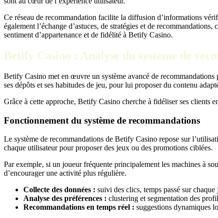
sont au cœur de l’expérience utilisateur.
Ce réseau de recommandation facilite la diffusion d’informations véri
également l’échange d’astuces, de stratégies et de recommandations,
sentiment d’appartenance et de fidélité à Betify Casino.
Betify Casino : Analyse du système de re
Betify Casino met en œuvre un système avancé de recommandations per
ses dépôts et ses habitudes de jeu, pour lui proposer du contenu adapt
Grâce à cette approche, Betify Casino cherche à fidéliser ses clients en
Fonctionnement du système de recommandations
Le système de recommandations de Betify Casino repose sur l’utilisatio
chaque utilisateur pour proposer des jeux ou des promotions ciblées.
Par exemple, si un joueur fréquente principalement les machines à sous
d’encourager une activité plus régulière.
Collecte des données :
suivi des clics, temps passé sur chaque j
Analyse des préférences :
clustering et segmentation des profil
Recommandations en temps réel :
suggestions dynamiques lor