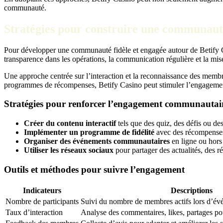
communauté.
Stratégies pour construire une communaut
Pour développer une communauté fidèle et engagée autour de Betify Casi
transparence dans les opérations, la communication régulière et la mise
Une approche centrée sur l’interaction et la reconnaissance des memb
programmes de récompenses, Betify Casino peut stimuler l’engagemen
Stratégies pour renforcer l’engagement communautai
Créer du contenu interactif
tels que des quiz, des défis ou des 
Implémenter un programme de fidélité
avec des récompenses 
Organiser des événements communautaires
en ligne ou hors 
Utiliser les réseaux sociaux
pour partager des actualités, des 
Outils et méthodes pour suivre l’engagement
Indicateurs
Descriptions
Nombre de participants
Suivi du nombre de membres actifs lors d’évé
Taux d’interaction
Analyse des commentaires, likes, partages p