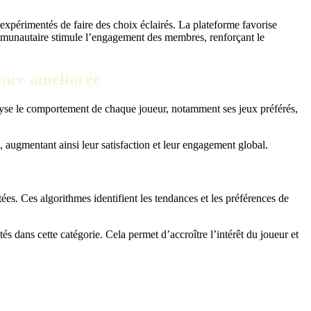
xpérimentés de faire des choix éclairés. La plateforme favorise
mmunautaire stimule l’engagement des membres, renforçant le
ence améliorée
lyse le comportement de chaque joueur, notamment ses jeux préférés,
s, augmentant ainsi leur satisfaction et leur engagement global.
es. Ces algorithmes identifient les tendances et les préférences de
 dans cette catégorie. Cela permet d’accroître l’intérêt du joueur et