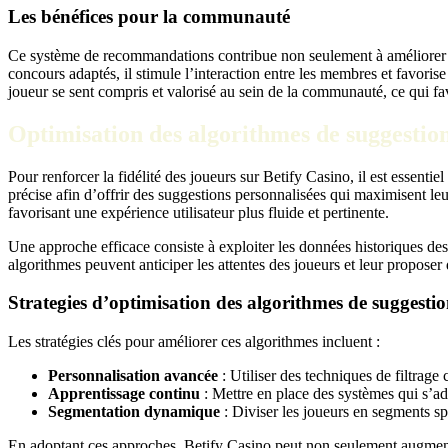
Les bénéfices pour la communauté
Ce système de recommandations contribue non seulement à améliorer l
concours adaptés, il stimule l’interaction entre les membres et favori
joueur se sent compris et valorisé au sein de la communauté, ce qui fav
Optimisation des algorithmes de suggestion
Pour renforcer la fidélité des joueurs sur Betify Casino, il est essen
précise afin d’offrir des suggestions personnalisées qui maximisent 
favorisant une expérience utilisateur plus fluide et pertinente.
Une approche efficace consiste à exploiter les données historiques des 
algorithmes peuvent anticiper les attentes des joueurs et leur proposer 
Strategies d’optimisation des algorithmes de suggesti
Les stratégies clés pour améliorer ces algorithmes incluent :
Personnalisation avancée
: Utiliser des techniques de filtrage 
Apprentissage continu
: Mettre en place des systèmes qui s’ad
Segmentation dynamique
: Diviser les joueurs en segments s
En adoptant ces approches, Betify Casino peut non seulement augmenter