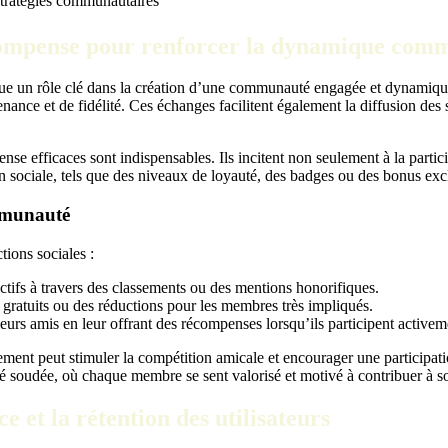
 stratégies communautaires
écompense pour renforcer la dynamique com
 joue un rôle clé dans la création d’une communauté engagée et dynamiqu
enance et de fidélité. Ces échanges facilitent également la diffusion des
se efficaces sont indispensables. Ils incitent non seulement à la parti
 sociale, tels que des niveaux de loyauté, des badges ou des bonus exc
mmunauté
tions sociales :
ctifs à travers des classements ou des mentions honorifiques.
s gratuits ou des réductions pour les membres très impliqués.
eurs amis en leur offrant des récompenses lorsqu’ils participent activem
ent peut stimuler la compétition amicale et encourager une participati
é soudée, où chaque membre se sent valorisé et motivé à contribuer à 
e et la rétention des utilisateurs