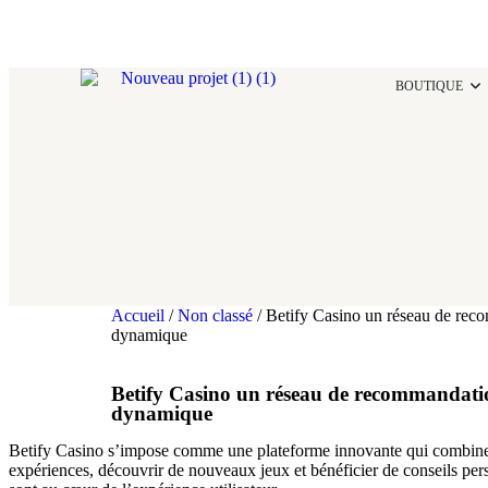
BOUTIQUE
Accueil
/
Non classé
/ Betify Casino un réseau de re
dynamique
Betify Casino un réseau de recommandat
dynamique
Betify Casino s’impose comme une plateforme innovante qui combine 
expériences, découvrir de nouveaux jeux et bénéficier de conseils pers