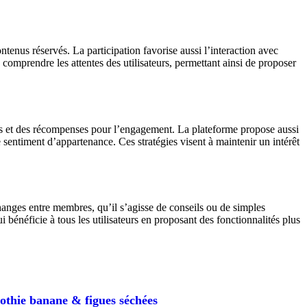
enus réservés. La participation favorise aussi l’interaction avec
comprendre les attentes des utilisateurs, permettant ainsi de proposer
ers et des récompenses pour l’engagement. La plateforme propose aussi
le sentiment d’appartenance. Ces stratégies visent à maintenir un intérêt
hanges entre membres, qu’il s’agisse de conseils ou de simples
énéficie à tous les utilisateurs en proposant des fonctionnalités plus
thie banane & figues séchées