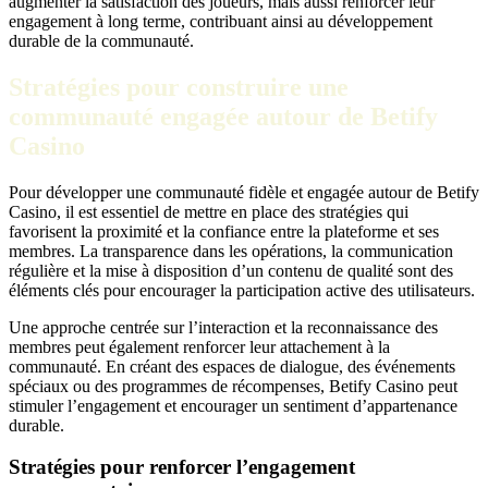
augmenter la satisfaction des joueurs, mais aussi renforcer leur
engagement à long terme, contribuant ainsi au développement
durable de la communauté.
Stratégies pour construire une
communauté engagée autour de Betify
Casino
Pour développer une communauté fidèle et engagée autour de Betify
Casino, il est essentiel de mettre en place des stratégies qui
favorisent la proximité et la confiance entre la plateforme et ses
membres. La transparence dans les opérations, la communication
régulière et la mise à disposition d’un contenu de qualité sont des
éléments clés pour encourager la participation active des utilisateurs.
Une approche centrée sur l’interaction et la reconnaissance des
membres peut également renforcer leur attachement à la
communauté. En créant des espaces de dialogue, des événements
spéciaux ou des programmes de récompenses, Betify Casino peut
stimuler l’engagement et encourager un sentiment d’appartenance
durable.
Stratégies pour renforcer l’engagement