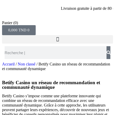
Livraison gratuite à partir de 80 dinar
Panier
(0)
0,000
TND
0
Accueil
/
Non classé
/ Betify Casino un réseau de recommandation
et communauté dynamique
Betify Casino un réseau de recommandation et
communauté dynamique
Betify Casino s’impose comme une plateforme innovante qui
combine un réseau de recommandation efficace avec une
communauté dynamique. Grâce à cette approche, les utilisateurs
peuvent partager leurs expériences, découvrir de nouveaux jeux et
bénéficier de conseils personnalisés pour maximiser leur plaisir et