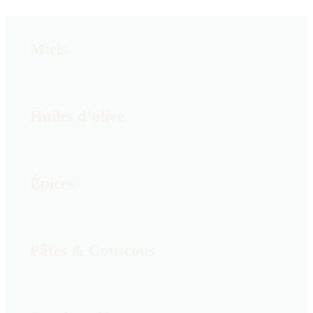
Miels
Huiles d’olive
Épices
Pâtes & Couscous