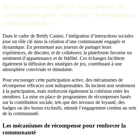
Interactions sociales et mécanismes de
récompense pour renforcer la dynamique
communautaire
Dans le cadre de Betify Casino, l’intégration d’interactions sociales
joue un rôle clé dans la création d’une communauté engagée et
dynamique. En permettant aux joueurs de partager leurs
expériences, de discuter, et de collaborer, la plateforme favorise un
sentiment d’appartenance et de fidélité. Ces échanges facilitent
également la diffusion des stratégies de jeu, contribuant à une
atmosphère conviviale et stimulante.
Pour encourager cette participation active, des mécanismes de
récompense efficaces sont indispensables. Ils incitent non seulement
à la participation, mais renforcent également la cohésion entre les
membres. La mise en place de programmes de récompenses basés
sur la contribution sociale, tels que des niveaux de loyauté, des
badges ou des bonus exclusifs, stimule l’engagement continu au sein
de la communauté.
Les mécanismes de récompense pour renforcer la
communauté