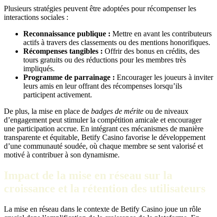
Plusieurs stratégies peuvent être adoptées pour récompenser les
interactions sociales :
Reconnaissance publique :
Mettre en avant les contributeurs
actifs à travers des classements ou des mentions honorifiques.
Récompenses tangibles :
Offrir des bonus en crédits, des
tours gratuits ou des réductions pour les membres très
impliqués.
Programme de parrainage :
Encourager les joueurs à inviter
leurs amis en leur offrant des récompenses lorsqu’ils
participent activement.
De plus, la mise en place de
badges de mérite
ou de niveaux
d’engagement peut stimuler la compétition amicale et encourager
une participation accrue. En intégrant ces mécanismes de manière
transparente et équitable, Betify Casino favorise le développement
d’une communauté soudée, où chaque membre se sent valorisé et
motivé à contribuer à son dynamisme.
Impact de la mise en réseau sur la
croissance et la rétention des utilisateurs
La mise en réseau dans le contexte de Betify Casino joue un rôle