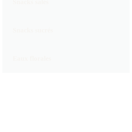
Snacks salés
Snacks sucrés
Eaux florales