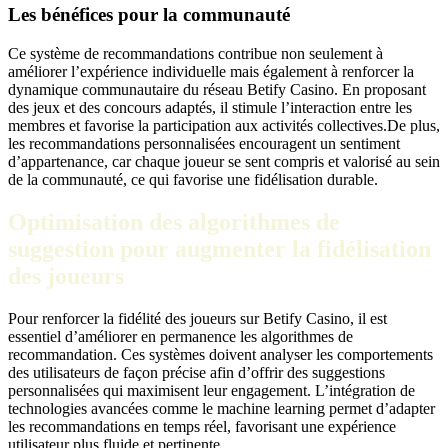
Les bénéfices pour la communauté
Ce système de recommandations contribue non seulement à
améliorer l’expérience individuelle mais également à renforcer la
dynamique communautaire du réseau Betify Casino. En proposant
des jeux et des concours adaptés, il stimule l’interaction entre les
membres et favorise la participation aux activités collectives.De plus,
les recommandations personnalisées encouragent un sentiment
d’appartenance, car chaque joueur se sent compris et valorisé au sein
de la communauté, ce qui favorise une fidélisation durable.
Optimisation des algorithmes de
suggestion pour augmenter la fidélisation
des joueurs
Pour renforcer la fidélité des joueurs sur Betify Casino, il est
essentiel d’améliorer en permanence les algorithmes de
recommandation. Ces systèmes doivent analyser les comportements
des utilisateurs de façon précise afin d’offrir des suggestions
personnalisées qui maximisent leur engagement. L’intégration de
technologies avancées comme le machine learning permet d’adapter
les recommandations en temps réel, favorisant une expérience
utilisateur plus fluide et pertinente.