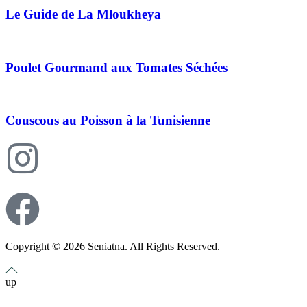
Le Guide de La Mloukheya
Poulet Gourmand aux Tomates Séchées
Couscous au Poisson à la Tunisienne
Copyright © 2026 Seniatna. All Rights Reserved.
up