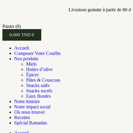
Livraison gratuite à partir de 80 dinars
Panier
(0)
0,000
TND
0
Accueil
Composer Votre Couffin
Nos produits
Miels
Huiles d’olive
Épices
Pâtes & Couscous
Snacks salés
Snacks sucrés
Eaux florales
Notre histoire
Notre impact social
Où nous trouver
Recettes
Spécial Ramadan
Accueil