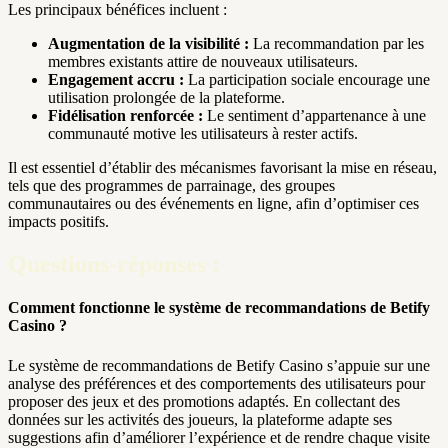
Les principaux bénéfices incluent :
Augmentation de la visibilité :
La recommandation par les
membres existants attire de nouveaux utilisateurs.
Engagement accru :
La participation sociale encourage une
utilisation prolongée de la plateforme.
Fidélisation renforcée :
Le sentiment d’appartenance à une
communauté motive les utilisateurs à rester actifs.
Il est essentiel d’établir des mécanismes favorisant la mise en réseau,
tels que des programmes de parrainage, des groupes
communautaires ou des événements en ligne, afin d’optimiser ces
impacts positifs.
Questions-réponses :
Comment fonctionne le système de recommandations de Betify
Casino ?
Le système de recommandations de Betify Casino s’appuie sur une
analyse des préférences et des comportements des utilisateurs pour
proposer des jeux et des promotions adaptés. En collectant des
données sur les activités des joueurs, la plateforme adapte ses
suggestions afin d’améliorer l’expérience et de rendre chaque visite