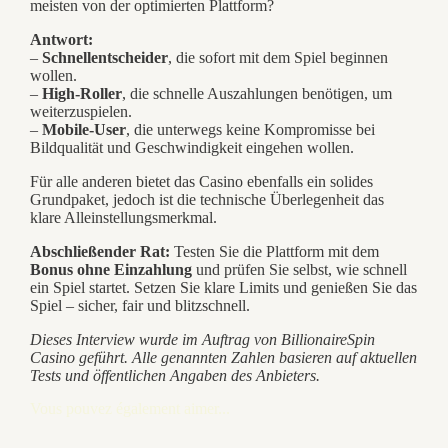
meisten von der optimierten Plattform?
Antwort:
–
Schnellentscheider
, die sofort mit dem Spiel beginnen
wollen.
–
High‑Roller
, die schnelle Auszahlungen benötigen, um
weiterzuspielen.
–
Mobile‑User
, die unterwegs keine Kompromisse bei
Bildqualität und Geschwindigkeit eingehen wollen.
Für alle anderen bietet das Casino ebenfalls ein solides
Grundpaket, jedoch ist die technische Überlegenheit das
klare Alleinstellungsmerkmal.
Abschließender Rat:
Testen Sie die Plattform mit dem
Bonus ohne Einzahlung
und prüfen Sie selbst, wie schnell
ein Spiel startet. Setzen Sie klare Limits und genießen Sie das
Spiel – sicher, fair und blitzschnell.
Dieses Interview wurde im Auftrag von BillionaireSpin
Casino geführt. Alle genannten Zahlen basieren auf aktuellen
Tests und öffentlichen Angaben des Anbieters.
Vous pouvez également aimer...