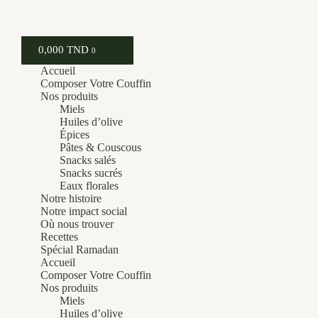
0,000
TND
0
Accueil
Composer Votre Couffin
Nos produits
Miels
Huiles d’olive
Épices
Pâtes & Couscous
Snacks salés
Snacks sucrés
Eaux florales
Notre histoire
Notre impact social
Où nous trouver
Recettes
Spécial Ramadan
Accueil
Composer Votre Couffin
Nos produits
Miels
Huiles d’olive