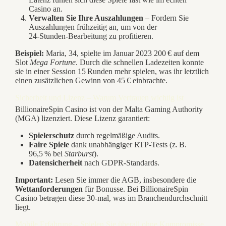
Casino an.
Verwalten Sie Ihre Auszahlungen
– Fordern Sie
Auszahlungen frühzeitig an, um von der
24‑Stunden‑Bearbeitung zu profitieren.
Beispiel:
Maria, 34, spielte im Januar 2023 200 € auf dem
Slot
Mega Fortune
. Durch die schnellen Ladezeiten konnte
sie in einer Session 15 Runden mehr spielen, was ihr letztlich
einen zusätzlichen Gewinn von 45 € einbrachte.
Sicherheit und Lizenz – Warum Vertrauen wichtig ist
BillionaireSpin Casino ist von der Malta Gaming Authority
(MGA) lizenziert. Diese Lizenz garantiert:
Spielerschutz
durch regelmäßige Audits.
Faire Spiele
dank unabhängiger RTP‑Tests (z. B.
96,5 % bei
Starburst
).
Datensicherheit
nach GDPR‑Standards.
Important:
Lesen Sie immer die AGB, insbesondere die
Wettanforderungen
für Bonusse. Bei BillionaireSpin
Casino betragen diese 30‑mal, was im Branchendurchschnitt
liegt.
Mobile Erfahrung – Spielen Sie überall ohne Kompromisse