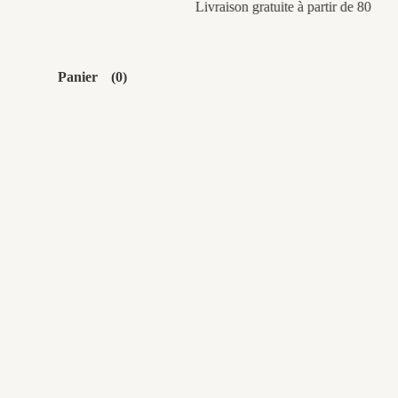
Livraison gratuite à partir de 80 dinars d
Panier
(0)