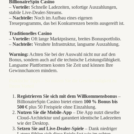
BillionaireSpin Casino
–
Vorteile:
Schnelle Ladezeiten, sofortige Auszahlungen,
stabile Live‑Dealer‑Streams.
–
Nachteile:
Noch im Aufbau eines eigenen
Treueprogramms, das bei Konkurrenzen bereits ausgereift ist.
Traditionelles Casino
–
Vorteile:
Oft lange Marktpräsenz, breites Bonusportfolio.
–
Nachteile:
Veraltete Infrastruktur, langsame Auszahlung.
Warning:
Achten Sie bei der Auswahl nicht nur auf den
Bonus, sondern auch auf die technische Leistungsfähigkeit.
Langsame Plattformen kosten Sie Zeit und können Ihre
Gewinnchancen mindern.
Praktische Tipps – So nutzen Sie die Geschwindigkeit zu
Ihrem Vorteil
Registrieren Sie sich mit dem Willkommensbonus
–
BillionaireSpin Casino bietet einen
100 % Bonus bis
500 €
plus 50 Freispiele ohne Einzahlung.
Nutzen Sie die Mobile‑App
– Die App nutzt dieselbe
Cloud‑Architektur und garantiert identische Ladezeiten
wie der Desktop.
Setzen Sie auf Live‑Dealer‑Spiele
– Dank niedriger
Latenz fühlen sich diese Spiele fast wie im echten