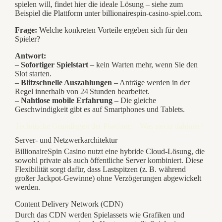
spielen will, findet hier die ideale Lösung – siehe zum
Beispiel die Plattform unter
billionairespin-casino-spiel.com
.
Frage:
Welche konkreten Vorteile ergeben sich für den
Spieler?
Antwort:
–
Sofortiger Spielstart
– kein Warten mehr, wenn Sie den
Slot starten.
–
Blitzschnelle Auszahlungen
– Anträge werden in der
Regel innerhalb von 24 Stunden bearbeitet.
–
Nahtlose mobile Erfahrung
– Die gleiche
Geschwindigkeit gibt es auf Smartphones und Tablets.
Technische Grundlagen der Plattform – Was steckt dahinter?
Server‑ und Netzwerkarchitektur
BillionaireSpin Casino nutzt eine hybride Cloud‑Lösung, die
sowohl private als auch öffentliche Server kombiniert. Diese
Flexibilität sorgt dafür, dass Lastspitzen (z. B. während
großer Jackpot‑Gewinne) ohne Verzögerungen abgewickelt
werden.
Content Delivery Network (CDN)
Durch das CDN werden Spielassets wie Grafiken und