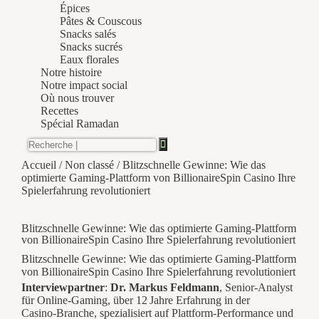
Épices
Pâtes & Couscous
Snacks salés
Snacks sucrés
Eaux florales
Notre histoire
Notre impact social
Où nous trouver
Recettes
Spécial Ramadan
Accueil
/
Non classé
/ Blitzschnelle Gewinne: Wie das
optimierte Gaming‑Plattform von BillionaireSpin Casino Ihre
Spielerfahrung revolutioniert
Blitzschnelle Gewinne: Wie das optimierte Gaming‑Plattform
von BillionaireSpin Casino Ihre Spielerfahrung revolutioniert
Blitzschnelle Gewinne: Wie das optimierte Gaming‑Plattform
von BillionaireSpin Casino Ihre Spielerfahrung revolutioniert
Interviewpartner
:
Dr. Markus Feldmann
, Senior‑Analyst
für Online‑Gaming, über 12 Jahre Erfahrung in der
Casino‑Branche, spezialisiert auf Plattform‑Performance und