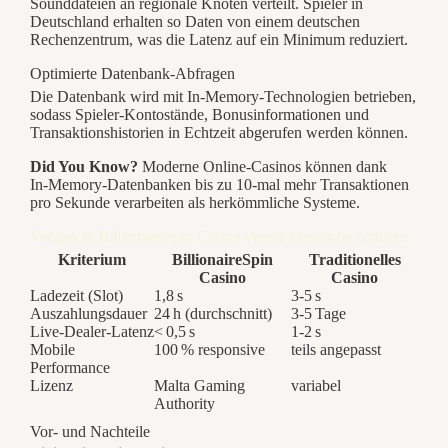
Sounddateien an regionale Knoten verteilt. Spieler in
Deutschland erhalten so Daten von einem deutschen
Rechenzentrum, was die Latenz auf ein Minimum reduziert.
Optimierte Datenbank‑Abfragen
Die Datenbank wird mit In‑Memory‑Technologien betrieben,
sodass Spieler‑Kontostände, Bonusinformationen und
Transaktionshistorien in Echtzeit abgerufen werden können.
Did You Know?
Moderne Online‑Casinos können dank
In‑Memory‑Datenbanken bis zu 10‑mal mehr Transaktionen
pro Sekunde verarbeiten als herkömmliche Systeme.
Vergleich: BillionaireSpin Casino versus klassische Anbieter
Kriterium
BillionaireSpin
Traditionelles
Casino
Casino
Ladezeit (Slot)
1,8 s
3‑5 s
Auszahlungsdauer
24 h (durchschnitt)
3‑5 Tage
Live‑Dealer‑Latenz
< 0,5 s
1‑2 s
Mobile
100 % responsive
teils angepasst
Performance
Lizenz
Malta Gaming
variabel
Authority
Vor‑ und Nachteile