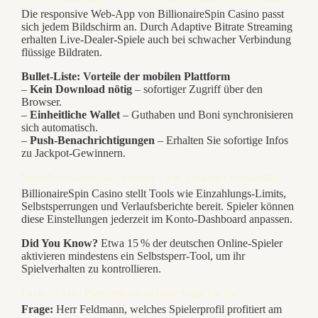
Die responsive Web‑App von BillionaireSpin Casino passt
sich jedem Bildschirm an. Durch Adaptive Bitrate Streaming
erhalten Live‑Dealer‑Spiele auch bei schwacher Verbindung
flüssige Bildraten.
Bullet‑Liste: Vorteile der mobilen Plattform
–
Kein Download nötig
– sofortiger Zugriff über den
Browser.
–
Einheitliche Wallet
– Guthaben und Boni synchronisieren
sich automatisch.
–
Push‑Benachrichtigungen
– Erhalten Sie sofortige Infos
zu Jackpot‑Gewinnern.
Verantwortungsvolles Spielen – Ein integraler Bestandteil
BillionaireSpin Casino stellt Tools wie Einzahlungs‑Limits,
Selbstsperrungen und Verlaufsberichte bereit. Spieler können
diese Einstellungen jederzeit im Konto‑Dashboard anpassen.
Did You Know?
Etwa 15 % der deutschen Online‑Spieler
aktivieren mindestens ein Selbstsperr‑Tool, um ihr
Spielverhalten zu kontrollieren.
Fazit – Ist die Plattform die richtige Wahl für Sie?
Frage:
Herr Feldmann, welches Spielerprofil profitiert am