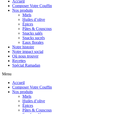
Accueil
Composer Votre Couffin
Nos produits
Miels
Huiles d’olive
Épices
Pâtes & Couscous
Snacks salés
Snacks sucrés
Eaux florales
Notre histoire
Notre impact social
Où nous trouver
Recettes
Spécial Ramadan
Menu
Accueil
Composer Votre Couffin
Nos produits
Miels
Huiles d’olive
Épices
Pâtes & Couscous