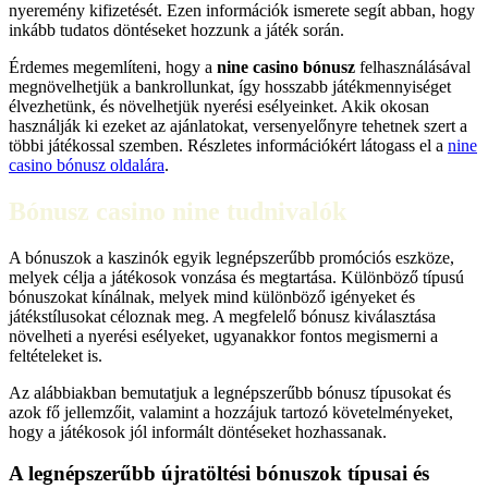
nyeremény kifizetését. Ezen információk ismerete segít abban, hogy
inkább tudatos döntéseket hozzunk a játék során.
Érdemes megemlíteni, hogy a
nine casino bónusz
felhasználásával
megnövelhetjük a bankrollunkat, így hosszabb játékmennyiséget
élvezhetünk, és növelhetjük nyerési esélyeinket. Akik okosan
használják ki ezeket az ajánlatokat, versenyelőnyre tehetnek szert a
többi játékossal szemben. Részletes információkért látogass el a
nine
casino bónusz oldalára
.
Bónusz casino nine tudnivalók
A bónuszok a kaszinók egyik legnépszerűbb promóciós eszköze,
melyek célja a játékosok vonzása és megtartása. Különböző típusú
bónuszokat kínálnak, melyek mind különböző igényeket és
játékstílusokat céloznak meg. A megfelelő bónusz kiválasztása
növelheti a nyerési esélyeket, ugyanakkor fontos megismerni a
feltételeket is.
Az alábbiakban bemutatjuk a legnépszerűbb bónusz típusokat és
azok fő jellemzőit, valamint a hozzájuk tartozó követelményeket,
hogy a játékosok jól informált döntéseket hozhassanak.
A legnépszerűbb újratöltési bónuszok típusai és