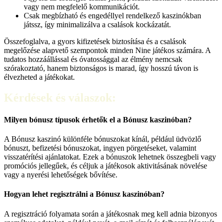
vagy nem megfelelő kommunikációt.
Csak megbízható és engedéllyel rendelkező kaszinókban
játssz, így minimalizálva a csalások kockázatát.
Összefoglalva, a gyors kifizetések biztosítása és a csalások
megelőzése alapvető szempontok minden Nine játékos számára. A
tudatos hozzáállással és óvatossággal az élmény nemcsak
szórakoztató, hanem biztonságos is marad, így hosszú távon is
élvezheted a játékokat.
Kérdések és válaszok:
Milyen bónusz típusok érhetők el a Bónusz kaszinóban?
A Bónusz kaszinó különféle bónuszokat kínál, például üdvözlő
bónuszt, befizetési bónuszokat, ingyen pörgetéseket, valamint
visszatérítési ajánlatokat. Ezek a bónuszok lehetnek összegbeli vagy
promóciós jellegűek, és céljuk a játékosok aktivitásának növelése
vagy a nyerési lehetőségek bővítése.
Hogyan lehet regisztrálni a Bónusz kaszinóban?
A regisztráció folyamata során a játékosnak meg kell adnia bizonyos