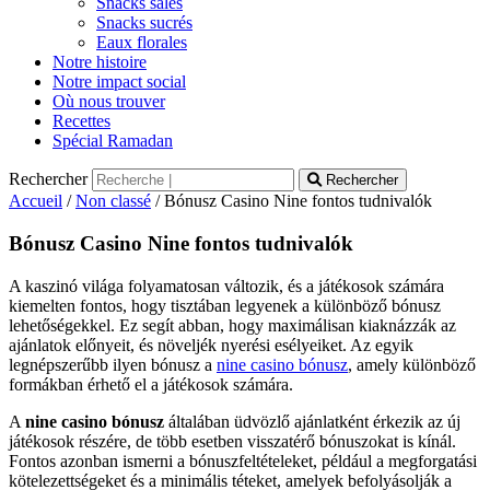
Snacks salés
Snacks sucrés
Eaux florales
Notre histoire
Notre impact social
Où nous trouver
Recettes
Spécial Ramadan
Rechercher
Rechercher
Accueil
/
Non classé
/ Bónusz Casino Nine fontos tudnivalók
Bónusz Casino Nine fontos tudnivalók
A kaszinó világa folyamatosan változik, és a játékosok számára
kiemelten fontos, hogy tisztában legyenek a különböző bónusz
lehetőségekkel. Ez segít abban, hogy maximálisan kiaknázzák az
ajánlatok előnyeit, és növeljék nyerési esélyeiket. Az egyik
legnépszerűbb ilyen bónusz a
nine casino bónusz
, amely különböző
formákban érhető el a játékosok számára.
A
nine casino bónusz
általában üdvözlő ajánlatként érkezik az új
játékosok részére, de több esetben visszatérő bónuszokat is kínál.
Fontos azonban ismerni a bónuszfeltételeket, például a megforgatási
kötelezettségeket és a minimális téteket, amelyek befolyásolják a