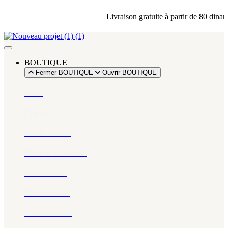
Livraison gratuite à partir de 80 dinars d
BOUTIQUE
Fermer BOUTIQUE
Ouvrir BOUTIQUE
Miels
Épices​
Huiles d’olive
Pâtes & Couscous
Snacks salés
Eaux florales
Snacks sucrés