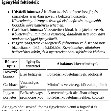
igénylési feltételeik
Üdvözlő bónusz:
Általában az első befizetéshez jár, és
százalékos arányban növeli a befizetett összeget.
Követelmény: bizonyos összegű első befizetés, magasabb
fogadási követelmények lehetnek.
Cashback bónusz:
Visszatérítést kínál, ha a játékos veszít.
Követelmény: minimális veszteség, általában heti vagy havi
rendszerességgel igényelhető.
Ingyen pörgetések:
Megfelelő játékokban való szabad kört
biztosítanak, főként résidőkhöz.
Követelmény: általában
befizetéshez kötött, és a nyerteseket bónuszfeltételek kötöttek.
Bónusz
Igénylés
Általános követelmények
típus
feltételei
Üdvözlő
Első befizetés
Fogadási követelmények, időkorlát
bónusz
Veszteséges
Cashback
Minimális veszteség, időszaknapi limit
játék
Ingyen
Befizetés vagy
A nyeremények általában átfogó
pörgetés
promóciós kód
fogadási követelményekhez kötöttek
Az egyes bónuszoknál fontos figyelembe venni a fogadási és