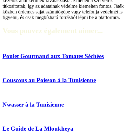
kezelők által kerültek kiválasztásra. Emellett a szerverek
titkosítottak, így az adatainak védelme kiemelten fontos. Játék
közben érdemes saját számítógépe vagy telefonja védelmét is
figyelni, és csak megbízható forrásból lépni be a platformra.
Vous pouvez également aimer...
Poulet Gourmand aux Tomates Séchées
Couscous au Poisson à la Tunisienne
Nwasser à la Tunisienne
Le Guide de La Mloukheya