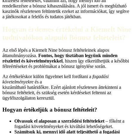
kifizetési feltételeket, valamint azt, hogy mennyi idő áll
rendelkezésre a bónusz kihasználására. A jól ismert és megbízható
kaszinók részletesen feltüntetik ezeket az információkat, így segítve
a játékosokat a felelős és tudatos játékban.
Hogyan érdemes értékelni a Kiemelt Nine
tudnivalókon alapuló Bónusz feltételeit?
Az első lépés a Kiemelt Nine bónusz feltételeinek alapos
áttanulmányozása.
Fontos, hogy tisztában legyünk minden
részlettel és követelményekkel
, hiszen így elkerülhetjük a későbbi
félreértéseket és problémákat a bónusz igénylése során.
Az értékeléskor külön figyelmet kell fordítani a
fogadási
követelményekre
és a
kiszámítható határidőkre. Ezért ajánlott részletesen áttekinteni a
bónusz feltételeit, és szükség esetén kérdéseket feltenni az
ügyfélszolgálaton keresztül.
Hogyan értékeljük a bónusz feltételeit?
Olvassuk el alaposan a szerződési feltételeket
– főként a
fogadási követelményeket és kiváltási lehetőségeket.
Számítsuk ki, mennyi idő alatt teljesíthető a fogadási