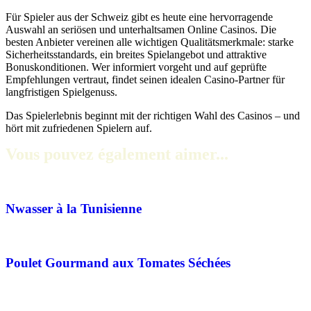
Für Spieler aus der Schweiz gibt es heute eine hervorragende
Auswahl an seriösen und unterhaltsamen Online Casinos. Die
besten Anbieter vereinen alle wichtigen Qualitätsmerkmale: starke
Sicherheitsstandards, ein breites Spielangebot und attraktive
Bonuskonditionen. Wer informiert vorgeht und auf geprüfte
Empfehlungen vertraut, findet seinen idealen Casino-Partner für
langfristigen Spielgenuss.
Das Spielerlebnis beginnt mit der richtigen Wahl des Casinos – und
hört mit zufriedenen Spielern auf.
Vous pouvez également aimer...
Nwasser à la Tunisienne
Poulet Gourmand aux Tomates Séchées