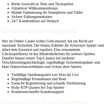
Breite Auswahl an Slots und Tischspielen
Attraktiver Willkommensbonus
Mobile Optimierung für Smartphone und Tablet
Sichere Zahlungsmethoden
24/7 Kundendienst auf Deutsch
Spielerschutz und Regulierung
Wer im Online Casino echtes Geld einsetzt, hat ein Recht auf
maximale Sicherheit. Die besten Anbieter für Schweizer Spieler sind
daher stets lizenziert und reguliert. Eine renommierte
Glücksspiellizenz ist das Mindestkriterium für seriöses Spielen.
Darüber hinaus setzen Top-Casinos auf moderne
Verschlüsselungstechnologie, regelmäßige Sicherheitsupdates und
klare Datenschutzrichtlinien zum Schutz ihrer Spieler.
Vielfältige Spielkategorien von Slots bis Live
Regelmäßige Promotionen und Boni
Einfache Registrierung und schnelle Verifizierung
Hohe RTP-Quoten bei Top-Spielen
Reaktionsschneller Kundensupport
Gesamtbewertung und Empfehlung