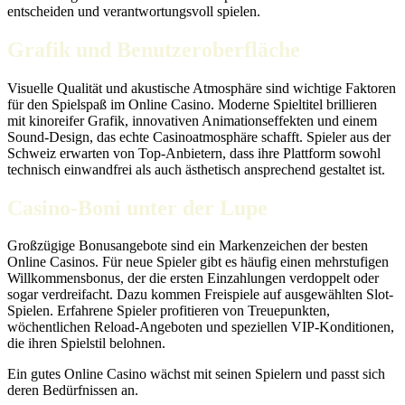
entscheiden und verantwortungsvoll spielen.
Grafik und Benutzeroberfläche
Visuelle Qualität und akustische Atmosphäre sind wichtige Faktoren
für den Spielspaß im Online Casino. Moderne Spieltitel brillieren
mit kinoreifer Grafik, innovativen Animationseffekten und einem
Sound-Design, das echte Casinoatmosphäre schafft. Spieler aus der
Schweiz erwarten von Top-Anbietern, dass ihre Plattform sowohl
technisch einwandfrei als auch ästhetisch ansprechend gestaltet ist.
Casino-Boni unter der Lupe
Großzügige Bonusangebote sind ein Markenzeichen der besten
Online Casinos. Für neue Spieler gibt es häufig einen mehrstufigen
Willkommensbonus, der die ersten Einzahlungen verdoppelt oder
sogar verdreifacht. Dazu kommen Freispiele auf ausgewählten Slot-
Spielen. Erfahrene Spieler profitieren von Treuepunkten,
wöchentlichen Reload-Angeboten und speziellen VIP-Konditionen,
die ihren Spielstil belohnen.
Ein gutes Online Casino wächst mit seinen Spielern und passt sich
deren Bedürfnissen an.