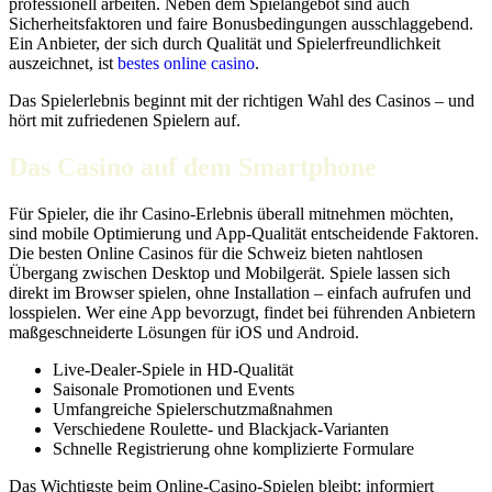
professionell arbeiten. Neben dem Spielangebot sind auch
Sicherheitsfaktoren und faire Bonusbedingungen ausschlaggebend.
Ein Anbieter, der sich durch Qualität und Spielerfreundlichkeit
auszeichnet, ist
bestes online casino
.
Das Spielerlebnis beginnt mit der richtigen Wahl des Casinos – und
hört mit zufriedenen Spielern auf.
Das Casino auf dem Smartphone
Für Spieler, die ihr Casino-Erlebnis überall mitnehmen möchten,
sind mobile Optimierung und App-Qualität entscheidende Faktoren.
Die besten Online Casinos für die Schweiz bieten nahtlosen
Übergang zwischen Desktop und Mobilgerät. Spiele lassen sich
direkt im Browser spielen, ohne Installation – einfach aufrufen und
losspielen. Wer eine App bevorzugt, findet bei führenden Anbietern
maßgeschneiderte Lösungen für iOS und Android.
Live-Dealer-Spiele in HD-Qualität
Saisonale Promotionen und Events
Umfangreiche Spielerschutzmaßnahmen
Verschiedene Roulette- und Blackjack-Varianten
Schnelle Registrierung ohne komplizierte Formulare
Das Wichtigste beim Online-Casino-Spielen bleibt: informiert