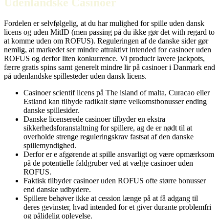
Udenlandske Casinoer
Fordelen er selvfølgelig, at du har mulighed for spille uden dansk
licens og uden MitID (men passing på du ikke gør det with regard to
at komme uden om ROFUS). Reguleringen af de danske sider gør
nemlig, at markedet ser mindre attraktivt intended for casinoer uden
ROFUS og derfor liten konkurrence. Vi producir lavere jackpots,
færre gratis spins samt generelt mindre lir på casinoer i Danmark end
på udenlandske spillesteder uden dansk licens.
Casinoer scientif licens på The island of malta, Curacao eller
Estland kan tilbyde radikalt større velkomstbonusser ending
danske spillesider.
Danske licenserede casinoer tilbyder en ekstra
sikkerhedsforanstaltning for spillere, ag de er nødt til at
overholde strenge reguleringskrav fastsat af den danske
spillemyndighed.
Derfor er e afgørende at spille ansvarligt og være opmærksom
på de potentielle faldgruber ved at vælge casinoer uden
ROFUS.
Faktisk tilbyder casinoer uden ROFUS ofte større bonusser
end danske udbydere.
Spillere behøver ikke at cession længe på at få adgang til
deres gevinster, hvad intended for et giver durante problemfri
og pålidelig oplevelse.