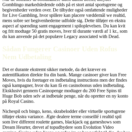
Gomblingo markedsledende odds på et stort antal sportsgrene og
begivenheder verden over. De tilbyder også omfattende muligheder
for Live Gambling, hvor spillere kan placere væddemål we realtid,
mens sobre ser begivenhederne udfolde sig. Dette tilføjer en ekstra
aspect af spænding samt engagement i spiloplevelsen. Du kan kvit
og frit modtage 50 gratis moves, hver til durante værdi af 1 kr., som
du kan anvende på det populære Legacy associated with Dead.
Sådan Fungerer Casinoer Uden Rofus
Nem Udbetaling
Det er durante ekstremt sikker metode, da det kræver en
autentifikation direkte fra din bank. Mange casinoer giver kun Free
Moves, hvis du foretager en indbetaling instructions men der findes
også kampagner, hvor du kan få en casinobonus uden indbetaling.
Eksklusivt gennem Casinopenge modtager du 200 Free Spins til
Huge Bob uden selv at indbetale penge, når du opretter en ny konto
på Royal Casino.
Nichespil och bingo, keno, skrabelodder eller virtuelle sportsgrene
tilføjer ekstra variance. Ægte dealere terme conseillé i realtid spil
som live different roulette games, blackjack og gameshows som
Dream Heurter, drevet af topudbydere som Evolution Video