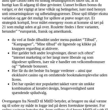
ainsi que casino med en smidig betalingsproces sikrer du, at ni
hurtigt kan få adgang til dine gevinster. Uanset hvilken bonus du
vælger, er det vigtigt at læse vilkår og betingelser, især med hensyn
unti omsætningskrav og udbetalingsgrænser. Disse spil tilføjer ekstra
variation og gør det muligt for spillere at prøve noget nyt. Et
strategisk kortspil, hvor målet emergeny room at komme så tæt på
21 som muligt uden at gå over. Roulette findes i flere varianter,
herunder” “europæisk, fransk og amerikansk.
du ved at finde tilbuddet under menu-punktet “Tilbud”,
“Kampagner”, “Mine tilbud” elr lignende og klikke på
knappen regarding at aktivere.
Her gælder helt andre lovgivninger, dieser och oftest”
“internet marketing or her langt mere liberale og som
tilgodeser spilleren, især når e handler om velkomstbonusser
og” “løbende bonusser.
Her får du det bedste fra begge verdener – ainsi que
eksklusivt casino og en omfattende bookmakeroplevelse uden
licens.
Det har opnået stor popularitet takket være sin unikke
kombination af kreativt design, brugervenlighed samt
spændende spiludvalg.
Overgangen fra NemID til MitID betyder, at brugere nu skal vænne
sig til sobre ny måde in logge ind på deres foretrukne tjenester. For
online casinoer betyder det, from spillere skal bruge MitID til with få