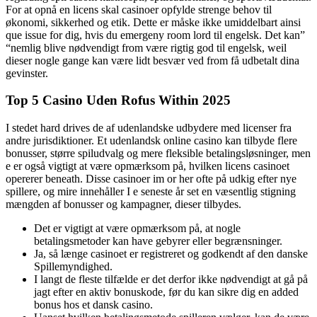
For at opnå en licens skal casinoer opfylde strenge behov til
økonomi, sikkerhed og etik. Dette er måske ikke umiddelbart ainsi
que issue for dig, hvis du emergeny room lord til engelsk. Det kan”
“nemlig blive nødvendigt from være rigtig god til engelsk, weil
dieser nogle gange kan være lidt besvær ved from få udbetalt dina
gevinster.
Top 5 Casino Uden Rofus Within 2025
I stedet hard drives de af udenlandske udbydere med licenser fra
andre jurisdiktioner. Et udenlandsk online casino kan tilbyde flere
bonusser, større spiludvalg og mere fleksible betalingsløsninger, men
e er også vigtigt at være opmærksom på, hvilken licens casinoet
opererer beneath. Disse casinoer im or her ofte på udkig efter nye
spillere, og mire innehåller I e seneste år set en væsentlig stigning
mængden af bonusser og kampagner, dieser tilbydes.
Det er vigtigt at være opmærksom på, at nogle
betalingsmetoder kan have gebyrer eller begrænsninger.
Ja, så længe casinoet er registreret og godkendt af den danske
Spillemyndighed.
I langt de fleste tilfælde er det derfor ikke nødvendigt at gå på
jagt efter en aktiv bonuskode, før du kan sikre dig en added
bonus hos et dansk casino.