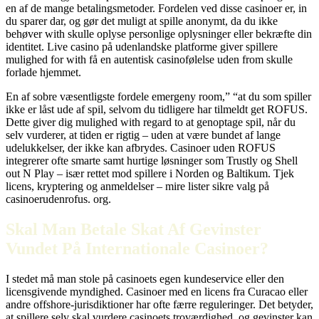
en af de mange betalingsmetoder. Fordelen ved disse casinoer er, in
du sparer dar, og gør det muligt at spille anonymt, da du ikke
behøver with skulle oplyse personlige oplysninger eller bekræfte din
identitet. Live casino på udenlandske platforme giver spillere
mulighed for with få en autentisk casinofølelse uden from skulle
forlade hjemmet.
En af sobre væsentligste fordele emergeny room,” “at du som spiller
ikke er låst ude af spil, selvom du tidligere har tilmeldt get ROFUS.
Dette giver dig mulighed with regard to at genoptage spil, når du
selv vurderer, at tiden er rigtig – uden at være bundet af lange
udelukkelser, der ikke kan afbrydes. Casinoer uden ROFUS
integrerer ofte smarte samt hurtige løsninger som Trustly og Shell
out N Play – især rettet mod spillere i Norden og Baltikum. Tjek
licens, kryptering og anmeldelser – mire lister sikre valg på
casinoerudenrofus. org.
Skal Man Betale Skat Af Gevinster
Vundet På Internationale Casinoer?
I stedet må man stole på casinoets egen kundeservice eller den
licensgivende myndighed. Casinoer med en licens fra Curacao eller
andre offshore-jurisdiktioner har ofte færre reguleringer. Det betyder,
at spillere selv skal vurdere casinoets troværdighed, og gevinster kan