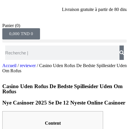
Livraison gratuite à partir de 80 dinars d'
Panier
(0)
0,000
TND
0
Accueil
/
reviewer
/ Casino Uden Rofus De Bedste Spillesider Uden
Om Rofus
Casino Uden Rofus De Bedste Spillesider Uden Om
Rofus
Nye Casinoer 2025 Se De 12 Nyeste Online Casinoer
Content