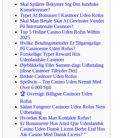
Skal Spillere Bekymre Sig Om Juridiske
Konsekvenser?
Typer Af Bonusser I Kasinoer Uden Rofus
Skal Man Betale Skat Af Gevinster Vundet
På Internationale Casinoer?
Top 5 Online Casino Uden Rofus Within
2025
Hvilke Betalingsmetoder Er Tilgængelige
På Casinoerne Uden Rofus?
Forskellige Typer Reward Hos
Udenlandske Casinoer
Øjeblikkelig Eller Samme-dags Udbetaling
[disse Casinoer Tilbyder Det]
Bedste Casinoer Uden Rofus
Spellwin – Top Casino Uden Nemid Med
Over 6 000 Spil
🏆 Oversigt: Billigste Casinoer Uden
Rofus
Sådan Fungerer Casinoer Uden Rofus Nem
Udbetaling
Hvordan Kan Man Kontakte Rofus?
Er Bonusserne Hos Ainsi Que Udenlandsk
Casino Uden Dansk Licens Bedre End Hos
Ain Casino Med Dansk Licens? ​”