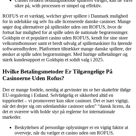
Uanset hvilken betalingsmetode spilleren vælger, kan de være
sikre på, with processen er simpel og effektiv.
ROFUS er et værktøj, welcher giver spillere i Danmark mulighed
for in udelukke sig selv fra alle licenserede danske casinoer. Mange
søger dog alternativer på spillesider uden om ROFUS, hvor de
fortsat har mulighed for at spille uden de nationale begrænsninger.
Goldspin er et populært casino uden ROFUS, kendt for sine store
velkomstbonusser samt et bredt udvalg af spillemaskiner fra førende
softwareudbydere. Platformen tiltrækker mange danske spillere, der
ønsker at spille uden begrænsninger. Med hurtige udbetalinger og
stærk kundesupport er Goldspin et solidt valg i 2025.
Hvilke Betalingsmetoder Er Tilgængelige På
Casinoerne Uden Rofus?
Der er mange fordele, nemlig at gevinster im or her skattefrie ifølge
EU-regulering i Estland. Selvfølgelig er sikkerhed altid en
topprioritet – vi promoverer kun sikre casinoer. Det er især vigtigt,
når det drejer sig om udenlandske casinoer uden” “dansk licens, da
det er sværere with holde styr på reglerne for internationale
markeder.
Beskyttelsen af personlige oplysninger er en vigtig faktor at
overveje, når du vælger et casino uden om ROFUS.