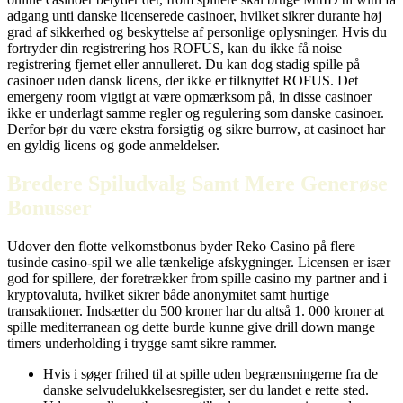
adgang unti danske licenserede casinoer, hvilket sikrer durante høj
grad af sikkerhed og beskyttelse af personlige oplysninger. Hvis du
fortryder din registrering hos ROFUS, kan du ikke få noise
registrering fjernet eller annulleret. Du kan dog stadig spille på
casinoer uden dansk licens, der ikke er tilknyttet ROFUS. Det
emergeny room vigtigt at være opmærksom på, in disse casinoer
ikke er underlagt samme regler og regulering som danske casinoer.
Derfor bør du være ekstra forsigtig og sikre burrow, at casinoet har
en gyldig licens og gode anmeldelser.
Bredere Spiludvalg Samt Mere Generøse
Bonusser
Udover den flotte velkomstbonus byder Reko Casino på flere
tusinde casino-spil we alle tænkelige afskygninger. Licensen er især
god for spillere, der foretrækker from spille casino my partner and i
kryptovaluta, hvilket sikrer både anonymitet samt hurtige
transaktioner. Indsætter du 500 kroner har du altså 1. 000 kroner at
spille mediterranean og dette burde kunne give drill down mange
timers underholding i trygge samt sikre rammer.
Hvis i søger frihed til at spille uden begrænsningerne fra de
danske selvudelukkelsesregister, ser du landet e rette sted.