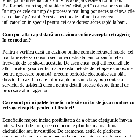
Principalul diferență constă în viteza de procesare a fondurilor.
Platformele cu retrageri rapide oferă câștiguri în câteva ore sau zile,
în timp ce cele cu timp de procesare mai lung pot necesita câteva zile
sau chiar săptămâni. Acest aspect poate influența alegerea
utilizatorilor, în special pentru cei care doresc acces rapid la bani.
Cum pot afla rapid dacă un cazinou online acceptă retrageri și
în ce moduri?
Pentru a verifica dacă un cazinou online permite retrageri rapide, cel
mai bine este să consulti secțiunea dedicată banilor sau întrebări
frecvente de pe site-ul acestuia. De asemenea, poți citi recenzii ale
altor jucători și să verifici dacă există metode de retragere cunoscute
pentru procesare promptă, precum portofele electronice sau plăți
directe. În cazul în care informațiile nu sunt clare, poți contacta
serviciul de asistență clienți pentru detalii precise despre timpul de
procesare al retragerilor.
Care sunt principalele beneficii ale site-urilor de jocuri online cu
retrageri rapide pentru utilizatori?
Beneficiile majore includ posibilitatea de a obține câștigurile într-un
interval scurt de timp, ceea ce permite planificarea mai bună a
cheltuielilor sau investițiilor. De asemenea, astfel de platforme
contribuie la crearea unui mediu de joc mai sigur și mai transparent,