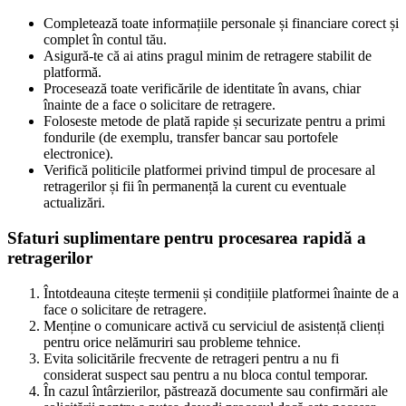
Completează toate informațiile personale și financiare corect și
complet în contul tău.
Asigură-te că ai atins pragul minim de retragere stabilit de
platformă.
Procesează toate verificările de identitate în avans, chiar
înainte de a face o solicitare de retragere.
Foloseste metode de plată rapide și securizate pentru a primi
fondurile (de exemplu, transfer bancar sau portofele
electronice).
Verifică politicile platformei privind timpul de procesare al
retragerilor și fii în permanență la curent cu eventuale
actualizări.
Sfaturi suplimentare pentru procesarea rapidă a
retragerilor
Întotdeauna citește termenii și condițiile platformei înainte de a
face o solicitare de retragere.
Menține o comunicare activă cu serviciul de asistență clienți
pentru orice nelămuriri sau probleme tehnice.
Evita solicitările frecvente de retrageri pentru a nu fi
considerat suspect sau pentru a nu bloca contul temporar.
În cazul întârzierilor, păstrează documente sau confirmări ale