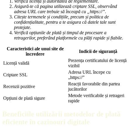
Verifică licența și autoritatea de reglementare.
Asigură-te că pagina utilizează criptare SSL, observând
adresa URL care trebuie să înceapă cu „https://”.
Citește termenele și condițiile, precum și politica de
confidențialitate, pentru a te asigura că datele tale sunt
protejate.
Verifică opțiunile de plată și timpul de procesare a
retragerilor, preferând platformele cu plăți rapide și fiabile.
Caracteristici ale unui site de
Indicii de siguranță
încredere
Prezența certificatului de licență
Licență validă
vizibil
Adresa URL începe cu
Criptare SSL
„https://”
Reacții favorabile din partea
Recenzii pozitive
jucătorilor
Metode verificabile și retrageri
Opțiuni de plată sigure
rapide
Beneficiile utilizării metodelor de plată
eficiente în cazinouri digitale