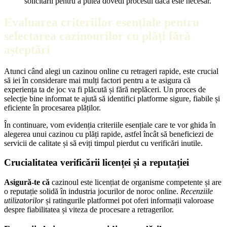
solicitării pentru a putea dovedi procesul dacă este necesar.
Evaluarea criteriilor esențiale pentru
selectarea cazinourilor cu plăți fără
așteptări
Atunci când alegi un cazinou online cu retrageri rapide, este crucial
să iei în considerare mai mulți factori pentru a te asigura că
experiența ta de joc va fi plăcută și fără neplăceri. Un proces de
selecție bine informat te ajută să identifici platforme sigure, fiabile și
eficiente în procesarea plăților.
În continuare, vom evidenția criteriile esențiale care te vor ghida în
alegerea unui cazinou cu plăți rapide, astfel încât să beneficiezi de
servicii de calitate și să eviți timpul pierdut cu verificări inutile.
Crucialitatea verificării licenței și a reputației
Asigură-te că
cazinoul este licențiat de organisme competente și are
o reputație solidă în industria jocurilor de noroc online.
Recenziile
utilizatorilor
și ratingurile platformei pot oferi informații valoroase
despre fiabilitatea și viteza de procesare a retragerilor.