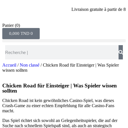
Livraison gratuite à partir de 80 din
Panier
(0)
0,000
TND
0
Accueil
/
Non classé
/ Chicken Road für Einsteiger | Was Spieler
wissen sollten
Chicken Road für Einsteiger | Was Spieler wissen
sollten
Chicken Road ist kein gewöhnliches Casino-Spiel, was dieses
Crash-Game zu einer echten Empfehlung für alle Casino-Fans
macht.
Das Spiel richtet sich sowohl an Gelegenheitsspieler, die auf der
Suche nach schnellem Spielspaß sind, als auch an strategisch