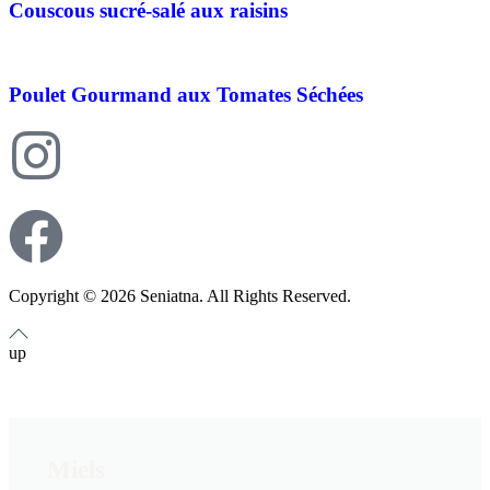
Couscous sucré-salé aux raisins
Poulet Gourmand aux Tomates Séchées
Copyright © 2026 Seniatna. All Rights Reserved.
up
Miels