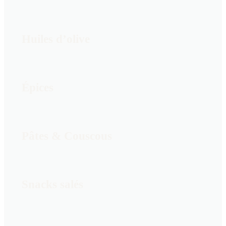
Huiles d’olive
Épices
Pâtes & Couscous
Snacks salés