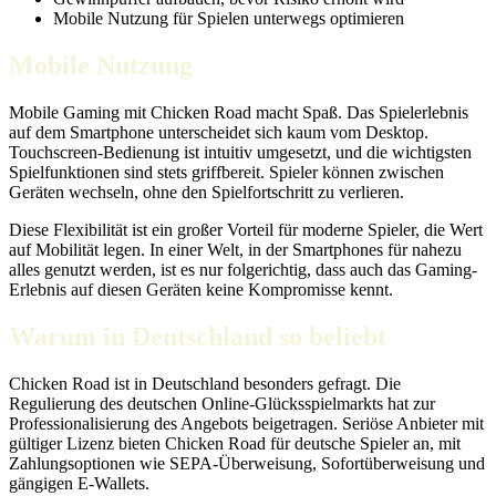
Mobile Nutzung für Spielen unterwegs optimieren
Mobile Nutzung
Mobile Gaming mit Chicken Road macht Spaß. Das Spielerlebnis
auf dem Smartphone unterscheidet sich kaum vom Desktop.
Touchscreen-Bedienung ist intuitiv umgesetzt, und die wichtigsten
Spielfunktionen sind stets griffbereit. Spieler können zwischen
Geräten wechseln, ohne den Spielfortschritt zu verlieren.
Diese Flexibilität ist ein großer Vorteil für moderne Spieler, die Wert
auf Mobilität legen. In einer Welt, in der Smartphones für nahezu
alles genutzt werden, ist es nur folgerichtig, dass auch das Gaming-
Erlebnis auf diesen Geräten keine Kompromisse kennt.
Warum in Deutschland so beliebt
Chicken Road ist in Deutschland besonders gefragt. Die
Regulierung des deutschen Online-Glücksspielmarkts hat zur
Professionalisierung des Angebots beigetragen. Seriöse Anbieter mit
gültiger Lizenz bieten Chicken Road für deutsche Spieler an, mit
Zahlungsoptionen wie SEPA-Überweisung, Sofortüberweisung und
gängigen E-Wallets.