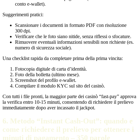
conto e‑wallet).
Suggerimenti pratici:
Scansionare i documenti in formato PDF con risoluzione
300 dpi.
Verificare che le foto siano nitide, senza riflessi o sfocature.
Rimuovere eventuali informazioni sensibili non richieste (es.
numero di sicurezza sociale).
Una checklist rapida da completare prima della prima vincita:
Fotocopia digitale di carta d’identità.
Foto della bolletta (ultimo mese).
Screenshot del profilo e‑wallet.
Compilare il modulo KYC sul sito del casinò.
Con tutti i file pronti, la maggior parte dei casinò “fast‑pay” approva
la verifica entro 10‑15 minuti, consentendo di richiedere il prelievo
immediatamente dopo aver incassato il jackpot.
6. Metodo “Instant Cash‑Out”: quando e
come richiedere il prelievo per ottenere i
minuti di pagamento – 350 parole