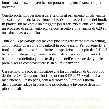
immediata attenzione perché comporta un impatto finanziario più
rilevante.
Questo porta gli operatori a dare priorità al pagamento di tali vincite,
spesso accelerando la revisione del KYC e il trasferimento dei fondi.
In pratica, un jackpot è un “trigger” per il servizio clienti, che attiva
un processo di pagamento più veloce rispetto a una vincita di €20 su
una slot a bassa volatilità.
Tuttavia, la psicologia del jackpot può spingere verso l’over‑betting,
con il rischio di esaurire il bankroll in poche mani. Per contenerlo, è
fondamentale impostare un limite di esposizione: non più del 3 % del
bankroll totale per ogni sessione dedicata al jackpot. Un piano di
bankroll ben definito permette di godere dell’emozione del grande
premio senza compromettere la stabilità finanziaria.
Un esempio pratico: un giocatore che ha un bankroll di €1 000 può
destinare €30‑€40 a una slot jackpot con RTP 96 % e volatilità alta,
mantenendo il resto per giochi a turnover più rapido. Questa
distribuzione riduce la pressione psicologica e favorisce decisioni
più razionali.
3. Pianificazione del bankroll: costruire
una struttura di puntata che massimizza