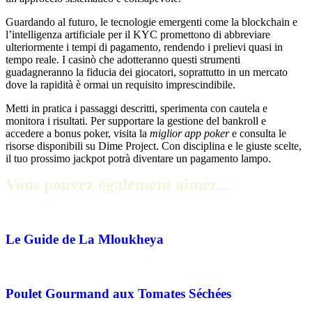
Guardando al futuro, le tecnologie emergenti come la blockchain e
l’intelligenza artificiale per il KYC promettono di abbreviare
ulteriormente i tempi di pagamento, rendendo i prelievi quasi in
tempo reale. I casinò che adotteranno questi strumenti
guadagneranno la fiducia dei giocatori, soprattutto in un mercato
dove la rapidità è ormai un requisito imprescindibile.
Metti in pratica i passaggi descritti, sperimenta con cautela e
monitora i risultati. Per supportare la gestione del bankroll e
accedere a bonus poker, visita la
miglior app poker
e consulta le
risorse disponibili su Dime Project. Con disciplina e le giuste scelte,
il tuo prossimo jackpot potrà diventare un pagamento lampo.
Vous pouvez également aimer...
Le Guide de La Mloukheya
Poulet Gourmand aux Tomates Séchées