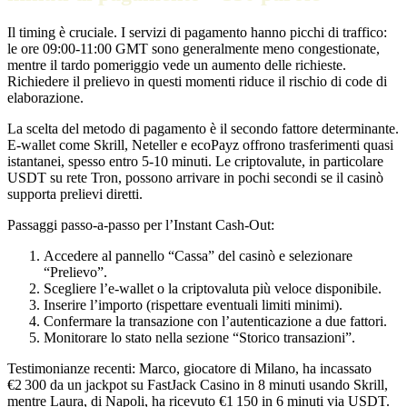
Il timing è cruciale. I servizi di pagamento hanno picchi di traffico:
le ore 09:00‑11:00 GMT sono generalmente meno congestionate,
mentre il tardo pomeriggio vede un aumento delle richieste.
Richiedere il prelievo in questi momenti riduce il rischio di code di
elaborazione.
La scelta del metodo di pagamento è il secondo fattore determinante.
E‑wallet come Skrill, Neteller e ecoPayz offrono trasferimenti quasi
istantanei, spesso entro 5‑10 minuti. Le criptovalute, in particolare
USDT su rete Tron, possono arrivare in pochi secondi se il casinò
supporta prelievi diretti.
Passaggi passo‑a‑passo per l’Instant Cash‑Out:
Accedere al pannello “Cassa” del casinò e selezionare
“Prelievo”.
Scegliere l’e‑wallet o la criptovaluta più veloce disponibile.
Inserire l’importo (rispettare eventuali limiti minimi).
Confermare la transazione con l’autenticazione a due fattori.
Monitorare lo stato nella sezione “Storico transazioni”.
Testimonianze recenti: Marco, giocatore di Milano, ha incassato
€2 300 da un jackpot su FastJack Casino in 8 minuti usando Skrill,
mentre Laura, di Napoli, ha ricevuto €1 150 in 6 minuti via USDT.