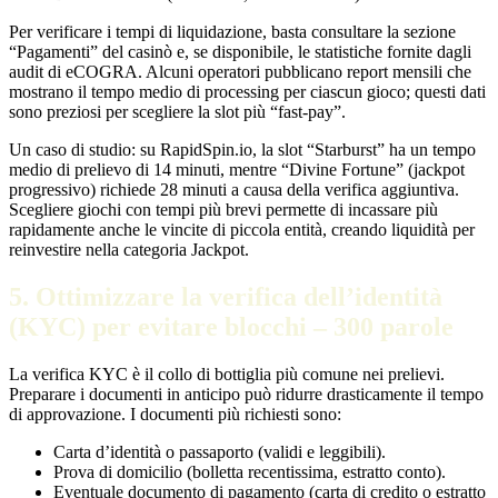
Per verificare i tempi di liquidazione, basta consultare la sezione
“Pagamenti” del casinò e, se disponibile, le statistiche fornite dagli
audit di eCOGRA. Alcuni operatori pubblicano report mensili che
mostrano il tempo medio di processing per ciascun gioco; questi dati
sono preziosi per scegliere la slot più “fast‑pay”.
Un caso di studio: su RapidSpin.io, la slot “Starburst” ha un tempo
medio di prelievo di 14 minuti, mentre “Divine Fortune” (jackpot
progressivo) richiede 28 minuti a causa della verifica aggiuntiva.
Scegliere giochi con tempi più brevi permette di incassare più
rapidamente anche le vincite di piccola entità, creando liquidità per
reinvestire nella categoria Jackpot.
5. Ottimizzare la verifica dell’identità
(KYC) per evitare blocchi – 300 parole
La verifica KYC è il collo di bottiglia più comune nei prelievi.
Preparare i documenti in anticipo può ridurre drasticamente il tempo
di approvazione. I documenti più richiesti sono:
Carta d’identità o passaporto (validi e leggibili).
Prova di domicilio (bolletta recentissima, estratto conto).
Eventuale documento di pagamento (carta di credito o estratto