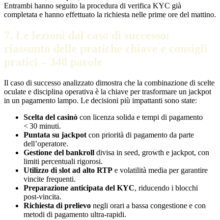
Entrambi hanno seguito la procedura di verifica KYC già
completata e hanno effettuato la richiesta nelle prime ore del mattino.
7. Le lezioni dal caso di successo:
riassunto delle pratiche chiave e consigli
pratici – 340 parole
Il caso di successo analizzato dimostra che la combinazione di scelte
oculate e disciplina operativa è la chiave per trasformare un jackpot
in un pagamento lampo. Le decisioni più impattanti sono state:
Scelta del casinò
con licenza solida e tempi di pagamento
< 30 minuti.
Puntata su jackpot
con priorità di pagamento da parte
dell’operatore.
Gestione del bankroll
divisa in seed, growth e jackpot, con
limiti percentuali rigorosi.
Utilizzo di slot ad alto RTP
e volatilità media per garantire
vincite frequenti.
Preparazione anticipata del KYC
, riducendo i blocchi
post‑vincita.
Richiesta di prelievo
negli orari a bassa congestione e con
metodi di pagamento ultra‑rapidi.