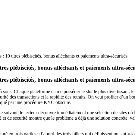
 10 titres plébiscités, bonus alléchants et paiements ultra‑sécurisés
res plébiscités, bonus alléchants et paiements ultra‑sécu
res plébiscités, bonus alléchants et paiements ultra‑sécu
sous. Chaque plateforme clame posséder le slot le plus divertissant, le 
rité des transactions et la rapidité des retraits. On veut profiter d’un 
 bloqué par une procédure KYC obscure.
le suivant, le lecteur découvre immédiatement une sélection de sites où 
té et de sécurité montre que le problème a déjà une solution concrète, v
 en trois parties : d’abord, les trois piliers qui définissent un slot « 