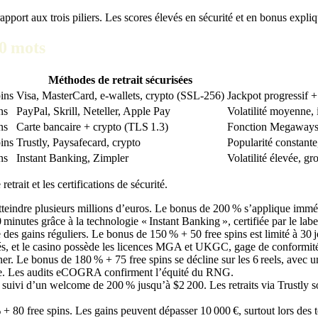
port aux trois piliers. Les scores élevés en sécurité et en bonus expli
60 mots
Méthodes de retrait sécurisées
ins
Visa, MasterCard, e‑wallets, crypto (SSL‑256)
Jackpot progressif 
ns
PayPal, Skrill, Neteller, Apple Pay
Volatilité moyenne,
ns
Carte bancaire + crypto (TLS 1.3)
Fonction Megaways, 
ins
Trustly, Paysafecard, crypto
Popularité constante
ns
Instant Banking, Zimpler
Volatilité élevée, g
trait et les certifications de sécurité.
indre plusieurs millions d’euros. Le bonus de 200 % s’applique immédia
10 minutes grâce à la technologie « Instant Banking », certifiée par le l
es gains réguliers. Le bonus de 150 % + 50 free spins est limité à 30 j
és, et le casino possède les licences MGA et UKGC, gage de conformit
 Le bonus de 180 % + 75 free spins se décline sur les 6 reels, avec un
frée. Les audits eCOGRA confirment l’équité du RNG.
uivi d’un welcome de 200 % jusqu’à $2 200. Les retraits via Trustly sont
 80 free spins. Les gains peuvent dépasser 10 000 €, surtout lors des t