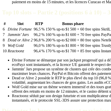
paiement en moins de 15 minutes, et les licences Curacao et Mal
Top 10 slots – Partie 2 (positions 6 à 10) – 
#
Slot
RTP
Bonus phare
6
Divine Fortune
96,5 %
150 % up‑to $1 500 + 60 free spins
Skrill
7
Jammin’ Jars
96,2 %
160 % up‑to $1 600 + 70 free spins
PayPal
8
Dead or Alive 2
96,8 %
200 % up‑to $2 000 + 80 free spins
Netell
9
Wolf Gold
96,0 %
180 % up‑to $1 800 + 90 free spins
Trustl
10
Reactoonz
96,4 %
170 % up‑to $1 700 + 85 free spins
Instan
Divine Fortune se démarque par son jackpot progressif qui a déjà
ecoPayz sont instantanés, et la licence UE garantit le respect d
Jammin’ Jars propose un système de clusters qui crée des combos 
maximiser leurs chances. PayPal et Bitcoin offrent des paiemen
Dead or Alive 2 possède le RTP le plus élevé du top 10 (96,8 %
volatilité, augmentant les chances de gros gains. Les audits eCOG
Wolf Gold mise sur un thème western immersif et des tours grat
offrent des retraits en moins de 12 minutes, et le casino détien
Reactoonz séduit par son design futuriste et son multiplicateur
instantanés, et le protocole SSL‑3DS assure une protection ma
Décrypter les bonus : comment maximiser v