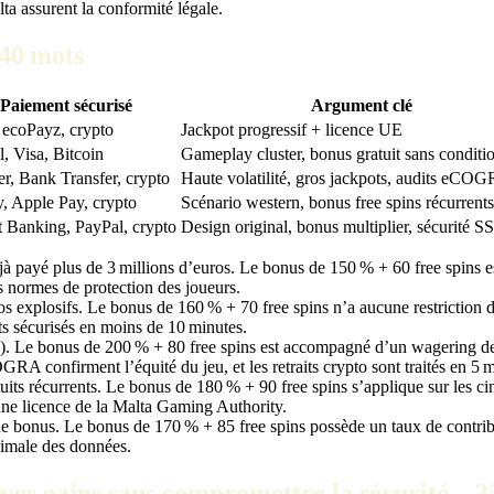
ta assurent la conformité légale.
340 mots
Paiement sécurisé
Argument clé
, ecoPayz, crypto
Jackpot progressif + licence UE
, Visa, Bitcoin
Gameplay cluster, bonus gratuit sans conditi
er, Bank Transfer, crypto
Haute volatilité, gros jackpots, audits eCO
y, Apple Pay, crypto
Scénario western, bonus free spins récurrents
t Banking, PayPal, crypto
Design original, bonus multiplier, sécurité 
 payé plus de 3 millions d’euros. Le bonus de 150 % + 60 free spins est
es normes de protection des joueurs.
explosifs. Le bonus de 160 % + 70 free spins n’a aucune restriction de m
ts sécurisés en moins de 10 minutes.
). Le bonus de 200 % + 80 free spins est accompagné d’un wagering de 3
RA confirment l’équité du jeu, et les retraits crypto sont traités en 5 m
uits récurrents. Le bonus de 180 % + 90 free spins s’applique sur les c
t une licence de la Malta Gaming Authority.
 de bonus. Le bonus de 170 % + 85 free spins possède un taux de contrib
ximale des données.
os gains sans compromettre la sécurité – 3