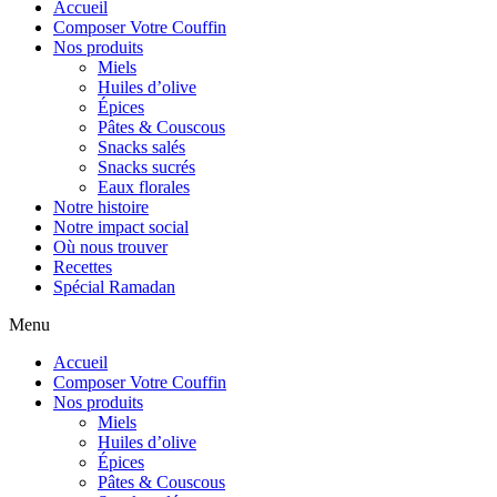
Accueil
Composer Votre Couffin
Nos produits
Miels
Huiles d’olive
Épices
Pâtes & Couscous
Snacks salés
Snacks sucrés
Eaux florales
Notre histoire
Notre impact social
Où nous trouver
Recettes
Spécial Ramadan
Menu
Accueil
Composer Votre Couffin
Nos produits
Miels
Huiles d’olive
Épices
Pâtes & Couscous