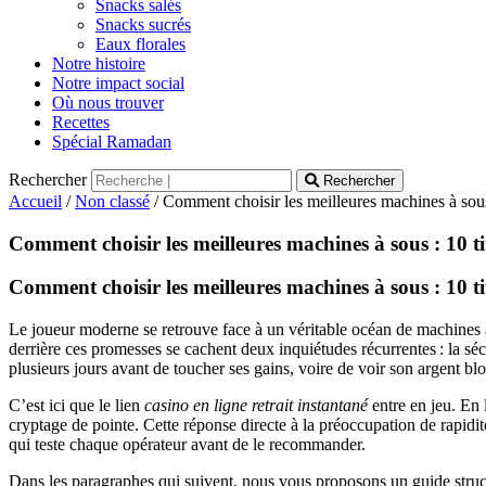
Snacks salés
Snacks sucrés
Eaux florales
Notre histoire
Notre impact social
Où nous trouver
Recettes
Spécial Ramadan
Rechercher
Rechercher
Accueil
/
Non classé
/ Comment choisir les meilleures machines à sous :
Comment choisir les meilleures machines à sous : 10 tit
Comment choisir les meilleures machines à sous : 10 tit
Le joueur moderne se retrouve face à un véritable océan de machines à 
derrière ces promesses se cachent deux inquiétudes récurrentes : la sécu
plusieurs jours avant de toucher ses gains, voire de voir son argent
C’est ici que le lien
casino en ligne retrait instantané
entre en jeu. En 
cryptage de pointe. Cette réponse directe à la préoccupation de rapidi
qui teste chaque opérateur avant de le recommander.
Dans les paragraphes qui suivent, nous vous proposons un guide structuré