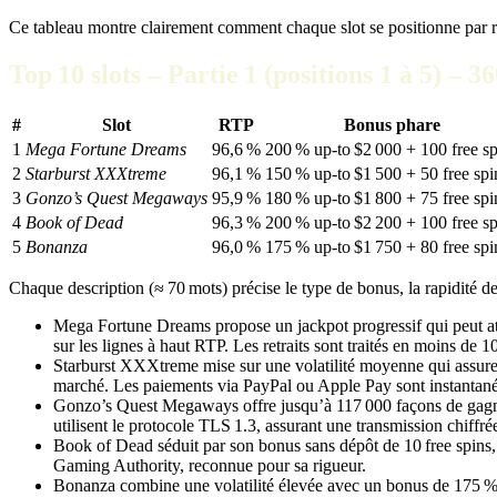
Ce tableau montre clairement comment chaque slot se positionne par rap
Top 10 slots – Partie 1 (positions 1 à 5) – 3
#
Slot
RTP
Bonus phare
1
Mega Fortune Dreams
96,6 %
200 % up‑to $2 000 + 100 free sp
2
Starburst XXXtreme
96,1 %
150 % up‑to $1 500 + 50 free spi
3
Gonzo’s Quest Megaways
95,9 %
180 % up‑to $1 800 + 75 free spi
4
Book of Dead
96,3 %
200 % up‑to $2 200 + 100 free sp
5
Bonanza
96,0 %
175 % up‑to $1 750 + 80 free spi
Chaque description (≈ 70 mots) précise le type de bonus, la rapidité de re
Mega Fortune Dreams propose un jackpot progressif qui peut atte
sur les lignes à haut RTP. Les retraits sont traités en moins de 
Starburst XXXtreme mise sur une volatilité moyenne qui assure d
marché. Les paiements via PayPal ou Apple Pay sont instantan
Gonzo’s Quest Megaways offre jusqu’à 117 000 façons de gagner.
utilisent le protocole TLS 1.3, assurant une transmission chif
Book of Dead séduit par son bonus sans dépôt de 10 free spins, s
Gaming Authority, reconnue pour sa rigueur.
Bonanza combine une volatilité élevée avec un bonus de 175 % +