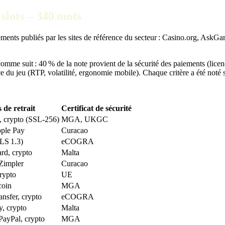
slots – 340 mots
ements publiés par les sites de référence du secteur : Casino.org, AskGa
 comme suit : 40 % de la note provient de la sécurité des paiements (lic
e du jeu (RTP, volatilité, ergonomie mobile). Chaque critère a été noté 
de retrait
Certificat de sécurité
, crypto (SSL‑256)
MGA, UKGC
pple Pay
Curacao
TLS 1.3)
eCOGRA
ard, crypto
Malta
 Zimpler
Curacao
crypto
UE
coin
MGA
ansfer, crypto
eCOGRA
y, crypto
Malta
PayPal, crypto
MGA