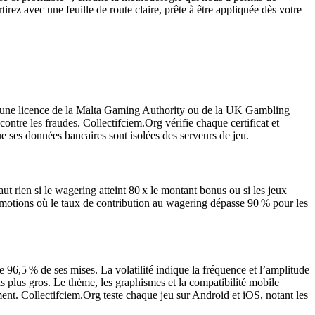
tirez avec une feuille de route claire, prête à être appliquée dès votre
nent une licence de la Malta Gaming Authority ou de la UK Gambling
ntre les fraudes. Collectifciem.Org vérifie chaque certificat et
ue ses données bancaires sont isolées des serveurs de jeu.
 rien si le wagering atteint 80 x le montant bonus ou si les jeux
 promotions où le taux de contribution au wagering dépasse 90 % pour les
re 96,5 % de ses mises. La volatilité indique la fréquence et l’amplitude
is plus gros. Le thème, les graphismes et la compatibilité mobile
ement. Collectifciem.Org teste chaque jeu sur Android et iOS, notant les