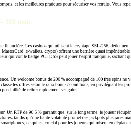
mpris, et les meilleures pratiques pour sécuriser vos retraits. Vous repar
» – 380 mots
ouche financière. Les casinos qui utilisent le cryptage SSL‑256, détien
sterCard, e‑wallets, crypto) offrent une barrière quasi impénétrable co
ueur qui voit le badge PCI‑DSS peut jouer l’esprit tranquille, sachant q
arence. Un welcome bonus de 200 % accompagné de 100 free spins ne vaut
classe les offres selon le ratio bonus / conditions, en privilégiant les
 possibilité de retirer rapidement ses gains.
ateur. Un RTP de 96,5 % garantit que, sur le long terme, le joueur récupè
ictoires, tandis qu’une haute volatilité promet des jackpots plus rares ma
ur smartphones, ce qui est crucial pour les joueurs qui misent en déplac