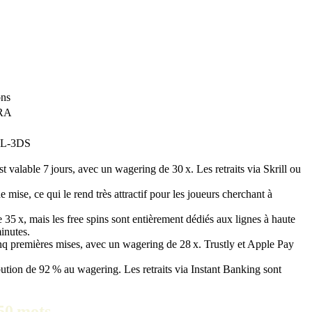
ons
GRA
SSL‑3DS
 valable 7 jours, avec un wagering de 30 x. Les retraits via Skrill ou
ise, ce qui le rend très attractif pour les joueurs cherchant à
5 x, mais les free spins sont entièrement dédiés aux lignes à haute
inutes.
inq premières mises, avec un wagering de 28 x. Trustly et Apple Pay
ution de 92 % au wagering. Les retraits via Instant Banking sont
50 mots