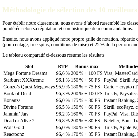
Méthodologie de sélection des 10 meilleurs 
Pour établir notre classement, nous avons d’abord rassemblé les class
pondérée selon sa réputation et son historique de recommandations.
Ensuite, nous avons appliqué notre propre grille de notation, répartie
(pourcentage, free spins, conditions de mise) et 25 % de la performanc
Le tableau comparatif ci‑dessous résume les résultats :
Slot
RTP
Bonus max
Méthodes 
Mega Fortune Dreams
96,6 %
200 % + 100 FS
Visa, MasterCard
Starburst XXXtreme
96,1 %
150 % + 50 FS
PayPal, Skrill, A
Gonzo’s Quest Megaways
95,9 %
180 % + 75 FS
Carte + crypto (
Book of Dead
96,3 %
200 % + 100 FS
Trustly, Paysafec
Bonanza
96,0 %
175 % + 80 FS
Instant Banking,
Divine Fortune
96,5 %
150 % + 60 FS
Skrill, ecoPayz, 
Jammin’ Jars
96,2 %
160 % + 70 FS
PayPal, Visa, Bit
Dead or Alive 2
96,8 %
200 % + 80 FS
Neteller, Bank Tr
Wolf Gold
96,0 %
180 % + 90 FS
Trustly, Apple Pa
Reactoonz
96,4 %
170 % + 85 FS
Instant Banking, 