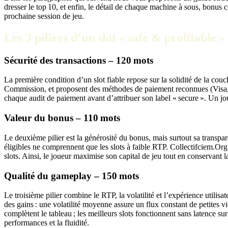
dresser le top 10, et enfin, le détail de chaque machine à sous, bonus co
prochaine session de jeu.
Les 3 piliers d’un slot « safe & profitable 
Sécurité des transactions – 120 mots
La première condition d’un slot fiable repose sur la solidité de la c
Commission, et proposent des méthodes de paiement reconnues (Visa, Ma
chaque audit de paiement avant d’attribuer son label « secure ». Un jo
Valeur du bonus – 110 mots
Le deuxième pilier est la générosité du bonus, mais surtout sa transp
éligibles ne comprennent que les slots à faible RTP. Collectifciem.Org 
slots. Ainsi, le joueur maximise son capital de jeu tout en conservant la
Qualité du gameplay – 150 mots
Le troisième pilier combine le RTP, la volatilité et l’expérience utilis
des gains : une volatilité moyenne assure un flux constant de petites v
complètent le tableau ; les meilleurs slots fonctionnent sans latence s
performances et la fluidité.