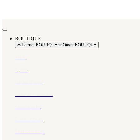
BOUTIQUE
Fermer BOUTIQUE
Ouvrir BOUTIQUE
Miels
Épices​
Huiles d’olive
Pâtes & Couscous
Snacks salés
Eaux florales
Snacks sucrés