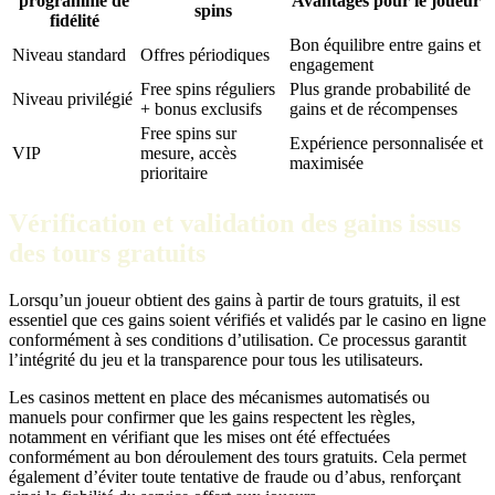
programme de
Avantages pour le joueur
spins
fidélité
Bon équilibre entre gains et
Niveau standard
Offres périodiques
engagement
Free spins réguliers
Plus grande probabilité de
Niveau privilégié
+ bonus exclusifs
gains et de récompenses
Free spins sur
Expérience personnalisée et
VIP
mesure, accès
maximisée
prioritaire
Vérification et validation des gains issus
des tours gratuits
Lorsqu’un joueur obtient des gains à partir de tours gratuits, il est
essentiel que ces gains soient vérifiés et validés par le casino en ligne
conformément à ses conditions d’utilisation. Ce processus garantit
l’intégrité du jeu et la transparence pour tous les utilisateurs.
Les casinos mettent en place des mécanismes automatisés ou
manuels pour confirmer que les gains respectent les règles,
notamment en vérifiant que les mises ont été effectuées
conformément au bon déroulement des tours gratuits. Cela permet
également d’éviter toute tentative de fraude ou d’abus, renforçant