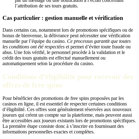
par un message ou une notification à l’écran concernant
l’attribution de ses tours gratuits.
Cas particulier : gestion manuelle et vérification
Dans certains cas, notamment lors de promotions spécifiques ou de
bonus de bienvenue, la délivrance peut nécessiter une vérification
manuelle par l’équipe du casino.
Ce processus garantit que toutes
les conditions ont été respectées
et permet d’éviter toute fraude ou
abus. Une fois vérifié, le personnel procède à la validation et le
crédit des tours gratuits est effectué manuellement ou
automatiquement selon la procédure du casino.
Conditions d’éligibilité pour recevoir des
offres de free spins
Pour bénéficier des promotions de free spins proposées par les
casinos en ligne, il est essentiel de respecter certaines conditions
d’éligibilité. Ces offres sont généralement réservées aux nouveaux
joueurs qui créent un compte sur la plateforme, mais peuvent aussi
être accessibles aux joueurs existants lors de promotions spécifiques.
La première étape consiste donc à s’inscrire en fournissant des
informations personnelles exactes et complètes.