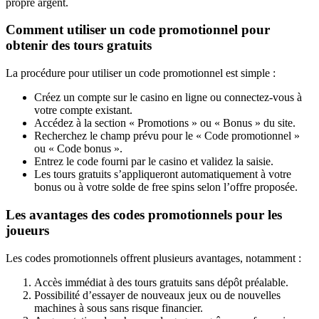
propre argent.
Comment utiliser un code promotionnel pour
obtenir des tours gratuits
La procédure pour utiliser un code promotionnel est simple :
Créez un compte sur le casino en ligne ou connectez-vous à
votre compte existant.
Accédez à la section « Promotions » ou « Bonus » du site.
Recherchez le champ prévu pour le « Code promotionnel »
ou « Code bonus ».
Entrez le code fourni par le casino et validez la saisie.
Les tours gratuits s’appliqueront automatiquement à votre
bonus ou à votre solde de free spins selon l’offre proposée.
Les avantages des codes promotionnels pour les
joueurs
Les codes promotionnels offrent plusieurs avantages, notamment :
Accès immédiat à des tours gratuits sans dépôt préalable.
Possibilité d’essayer de nouveaux jeux ou de nouvelles
machines à sous sans risque financier.