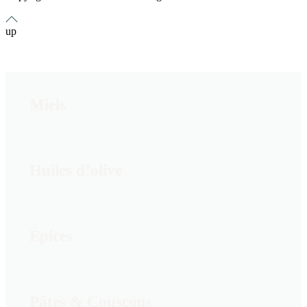
up
Miels
Huiles d’olive
Épices
Pâtes & Couscous