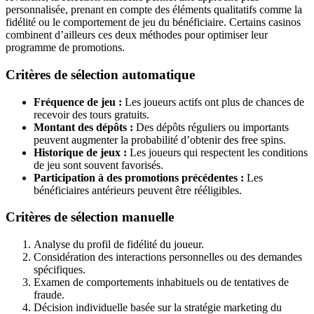
personnalisée, prenant en compte des éléments qualitatifs comme la
fidélité ou le comportement de jeu du bénéficiaire. Certains casinos
combinent d’ailleurs ces deux méthodes pour optimiser leur
programme de promotions.
Critères de sélection automatique
Fréquence de jeu :
Les joueurs actifs ont plus de chances de
recevoir des tours gratuits.
Montant des dépôts :
Des dépôts réguliers ou importants
peuvent augmenter la probabilité d’obtenir des free spins.
Historique de jeux :
Les joueurs qui respectent les conditions
de jeu sont souvent favorisés.
Participation à des promotions précédentes :
Les
bénéficiaires antérieurs peuvent être rééligibles.
Critères de sélection manuelle
Analyse du profil de fidélité du joueur.
Considération des interactions personnelles ou des demandes
spécifiques.
Examen de comportements inhabituels ou de tentatives de
fraude.
Décision individuelle basée sur la stratégie marketing du