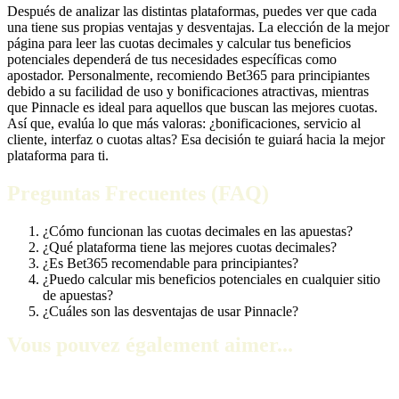
Después de analizar las distintas plataformas, puedes ver que cada
una tiene sus propias ventajas y desventajas. La elección de la mejor
página para leer las cuotas decimales y calcular tus beneficios
potenciales dependerá de tus necesidades específicas como
apostador. Personalmente, recomiendo Bet365 para principiantes
debido a su facilidad de uso y bonificaciones atractivas, mientras
que Pinnacle es ideal para aquellos que buscan las mejores cuotas.
Así que, evalúa lo que más valoras: ¿bonificaciones, servicio al
cliente, interfaz o cuotas altas? Esa decisión te guiará hacia la mejor
plataforma para ti.
Preguntas Frecuentes (FAQ)
¿Cómo funcionan las cuotas decimales en las apuestas?
¿Qué plataforma tiene las mejores cuotas decimales?
¿Es Bet365 recomendable para principiantes?
¿Puedo calcular mis beneficios potenciales en cualquier sitio
de apuestas?
¿Cuáles son las desventajas de usar Pinnacle?
Vous pouvez également aimer...