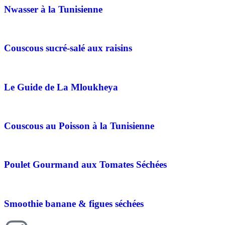
Nwasser à la Tunisienne
Couscous sucré-salé aux raisins
Le Guide de La Mloukheya
Couscous au Poisson à la Tunisienne
Poulet Gourmand aux Tomates Séchées
Smoothie banane & figues séchées