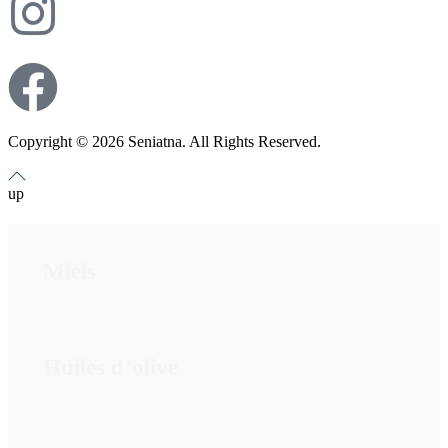
Copyright © 2026 Seniatna. All Rights Reserved.
up
Miels
Huiles d’olive