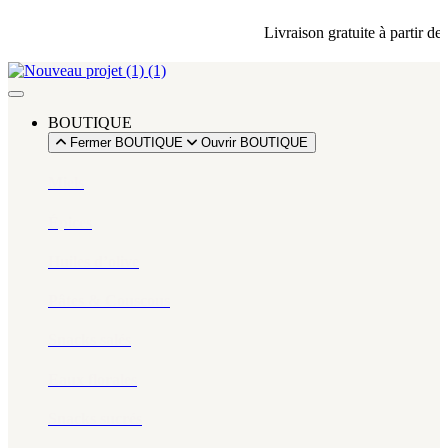
Livraison gratuite à partir de 8
BOUTIQUE
Fermer BOUTIQUE
Ouvrir BOUTIQUE
Miels
Épices​
Huiles d’olive
Pâtes & Couscous
Snacks salés
Eaux florales
Snacks sucrés