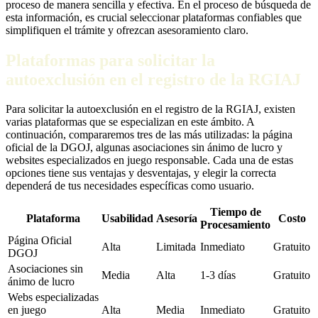
proceso de manera sencilla y efectiva. En el proceso de búsqueda de
esta información, es crucial seleccionar plataformas confiables que
simplifiquen el trámite y ofrezcan asesoramiento claro.
Plataformas para solicitar la
autoexclusión en el registro de la RGIAJ
Para solicitar la autoexclusión en el registro de la RGIAJ, existen
varias plataformas que se especializan en este ámbito. A
continuación, compararemos tres de las más utilizadas: la página
oficial de la DGOJ, algunas asociaciones sin ánimo de lucro y
websites especializados en juego responsable. Cada una de estas
opciones tiene sus ventajas y desventajas, y elegir la correcta
dependerá de tus necesidades específicas como usuario.
Tiempo de
Plataforma
Usabilidad
Asesoría
Costo
Procesamiento
Página Oficial
Alta
Limitada
Inmediato
Gratuito
DGOJ
Asociaciones sin
Media
Alta
1-3 días
Gratuito
ánimo de lucro
Webs especializadas
en juego
Alta
Media
Inmediato
Gratuito