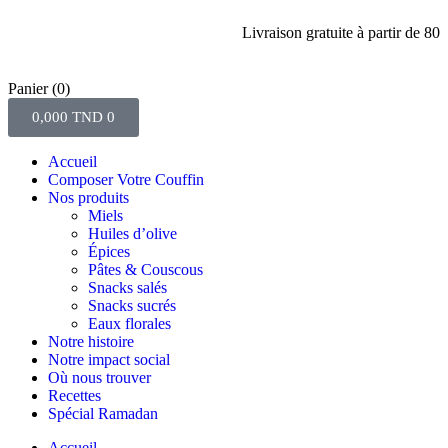
Livraison gratuite à partir de 80 dina
Panier
(0)
0,000
TND
0
Accueil
Composer Votre Couffin
Nos produits
Miels
Huiles d’olive
Épices
Pâtes & Couscous
Snacks salés
Snacks sucrés
Eaux florales
Notre histoire
Notre impact social
Où nous trouver
Recettes
Spécial Ramadan
Accueil