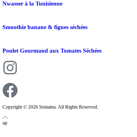
Nwasser à la Tunisienne
Smoothie banane & figues séchées
Poulet Gourmand aux Tomates Séchées
Copyright © 2026 Seniatna. All Rights Reserved.
up