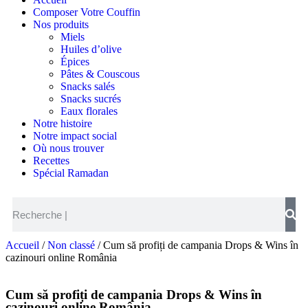
Composer Votre Couffin
Nos produits
Miels
Huiles d’olive
Épices
Pâtes & Couscous
Snacks salés
Snacks sucrés
Eaux florales
Notre histoire
Notre impact social
Où nous trouver
Recettes
Spécial Ramadan
Accueil
/
Non classé
/ Cum să profiți de campania Drops & Wins în
cazinouri online România
Cum să profiți de campania Drops & Wins în
cazinouri online România