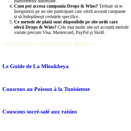
platformelor autorizate.
Cum pot accesa campania Drops & Wins?
Trebuie să te
înregistrezi pe un site participant care oferă această campanie
și să îndeplinești cerințele specifice.
Ce metode de plată sunt disponibile pe site-urile care
oferă Drops & Wins?
Cele mai multe site-uri acceptă metode
variate precum Visa, Mastercard, PayPal și Skrill.
Vous pouvez également aimer...
Le Guide de La Mloukheya
Couscous au Poisson à la Tunisienne
Couscous sucré-salé aux raisins