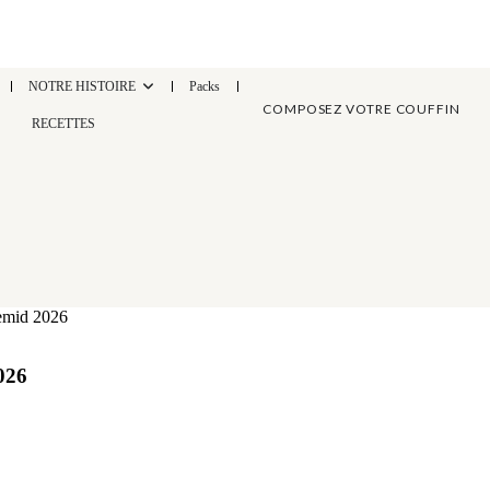
NOTRE HISTOIRE
Packs
COMPOSEZ VOTRE COUFFIN
RECETTES
emid 2026
026