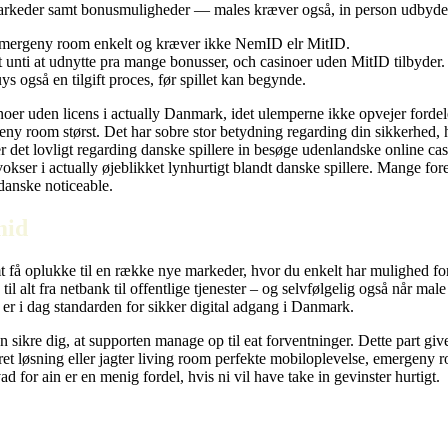
 markeder samt bonusmuligheder — males kræver også, in person udbyder
s emergeny room enkelt og kræver ikke NemID elr MitID.
t unti at udnytte pra mange bonusser, och casinoer uden MitID tilbyder.
ys også en tilgift proces, før spillet kan begynde.
sinoer uden licens i actually Danmark, idet ulemperne ikke opvejer forde
geny room størst. Det har sobre stor betydning regarding din sikkerhed, 
r det lovligt regarding danske spillere in besøge udenlandske online ca
okser i actually øjeblikket lynhurtigt blandt danske spillere. Mange for
danske noticeable.
mid
få oplukke til en række nye markeder, hvor du enkelt har mulighed for a
es til alt fra netbank til offentlige tjenester – og selvfølgelig også når
er i dag standarden for sikker digital adgang i Danmark.
n sikre dig, at supporten manage op til eat forventninger. Dette part g
et løsning eller jagter living room perfekte mobiloplevelse, emergeny r
 for ain er en menig fordel, hvis ni vil have take in gevinster hurtigt.