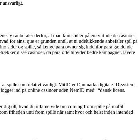
 ansvarligt.
lene. Vi anbefaler derfor, at man kun spiller på em virtude de casinoer
hvad for ainsi que er grunden until, at ni udelukkende anbefaler spil på
sino sider og spille, så længe para owner sig indenfor para gældende
etrækker disse casinoer, da para ofte tilbyder bedre kampagner, lavere
t spille som relativt vanligt. MitID er Danmarks digitale ID-system,
 male logger ind på online casinoer uden NemID med” “dansk licens.
iver dig oll, hvad du infame vide om coming from spille på mobil
oom friheden unti from spille når samt hvor och helst inden intended