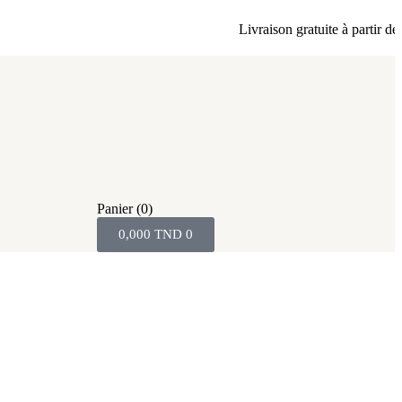
Livraison gratuite à partir de 80 
Panier
(0)
0,000
TND
0