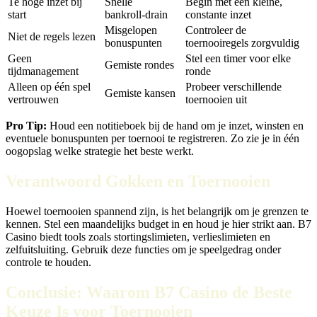
Te hoge inzet bij
Snelle
Begin met een kleine,
start
bankroll‑drain
constante inzet
Misgelopen
Controleer de
Niet de regels lezen
bonuspunten
toernooiregels zorgvuldig
Geen
Stel een timer voor elke
Gemiste rondes
tijdmanagement
ronde
Alleen op één spel
Probeer verschillende
Gemiste kansen
vertrouwen
toernooien uit
Pro Tip:
Houd een notitieboek bij de hand om je inzet, winsten en
eventuele bonuspunten per toernooi te registreren. Zo zie je in één
oogopslag welke strategie het beste werkt.
Verantwoord Gokken en Toernooien
Hoewel toernooien spannend zijn, is het belangrijk om je grenzen te
kennen. Stel een maandelijks budget in en houd je hier strikt aan. B7
Casino biedt tools zoals stortingslimieten, verlieslimieten en
zelfuitsluiting. Gebruik deze functies om je speelgedrag onder
controle te houden.
Conclusie: Waarom B7 Casino de Beste
Keuze Is voor Toernooien