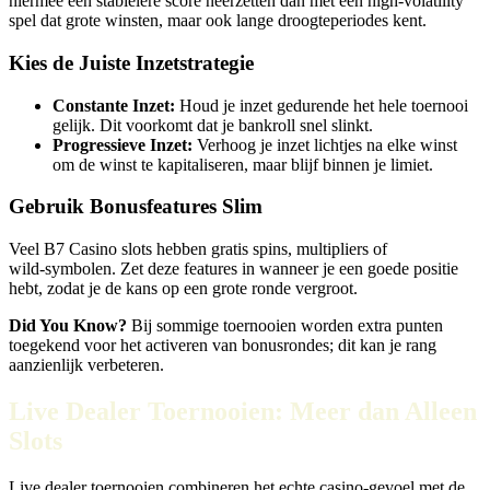
hiermee een stabielere score neerzetten dan met een high‑volatility
spel dat grote winsten, maar ook lange droogteperiodes kent.
Kies de Juiste Inzetstrategie
Constante Inzet:
Houd je inzet gedurende het hele toernooi
gelijk. Dit voorkomt dat je bankroll snel slinkt.
Progressieve Inzet:
Verhoog je inzet lichtjes na elke winst
om de winst te kapitaliseren, maar blijf binnen je limiet.
Gebruik Bonusfeatures Slim
Veel B7 Casino slots hebben gratis spins, multipliers of
wild‑symbolen. Zet deze features in wanneer je een goede positie
hebt, zodat je de kans op een grote ronde vergroot.
Did You Know?
Bij sommige toernooien worden extra punten
toegekend voor het activeren van bonusrondes; dit kan je rang
aanzienlijk verbeteren.
Live Dealer Toernooien: Meer dan Alleen
Slots
Live dealer toernooien combineren het echte casino‑gevoel met de