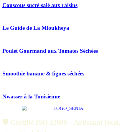
Couscous sucré-salé aux raisins
Le Guide de La Mloukheya
Poulet Gourmand aux Tomates Séchées
Smoothie banane & figues séchées
Nwasser à la Tunisienne
🛡️ Certifié ISO 22000 – Artisanat local,