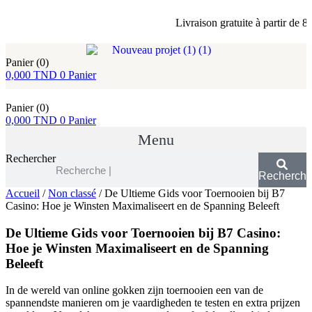
Livraison gratuite à partir de 80 din
Panier
(0)
0,000
TND
0
Panier
Panier
(0)
0,000
TND
0
Panier
Menu
Rechercher
Recherche
Accueil
/
Non classé
/ De Ultieme Gids voor Toernooien bij B7
Casino: Hoe je Winsten Maximaliseert en de Spanning Beleeft
De Ultieme Gids voor Toernooien bij B7 Casino:
Hoe je Winsten Maximaliseert en de Spanning
Beleeft
In de wereld van online gokken zijn toernooien een van de
spannendste manieren om je vaardigheden te testen en extra prijzen