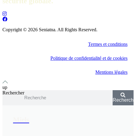
sécurité globale.
Copyright © 2026 Seniatna. All Rights Reserved.
Termes et conditions
Politique de confidentialité et de cookies
Mentions légales
up
Rechercher
Recherche
Miels