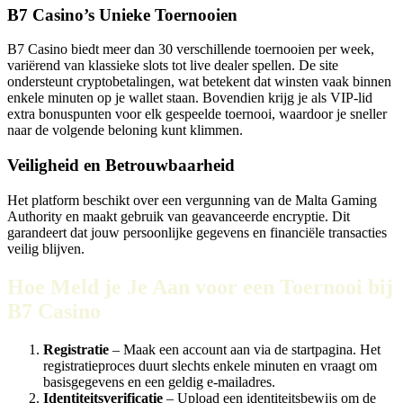
B7 Casino’s Unieke Toernooien
B7 Casino biedt meer dan 30 verschillende toernooien per week,
variërend van klassieke slots tot live dealer spellen. De site
ondersteunt cryptobetalingen, wat betekent dat winsten vaak binnen
enkele minuten op je wallet staan. Bovendien krijg je als VIP‑lid
extra bonuspunten voor elk gespeelde toernooi, waardoor je sneller
naar de volgende beloning kunt klimmen.
Veiligheid en Betrouwbaarheid
Het platform beschikt over een vergunning van de Malta Gaming
Authority en maakt gebruik van geavanceerde encryptie. Dit
garandeert dat jouw persoonlijke gegevens en financiële transacties
veilig blijven.
Hoe Meld je Je Aan voor een Toernooi bij
B7 Casino
Registratie
– Maak een account aan via de startpagina. Het
registratieproces duurt slechts enkele minuten en vraagt om
basisgegevens en een geldig e‑mailadres.
Identiteitsverificatie
– Upload een identiteitsbewijs om de