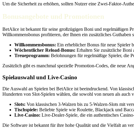
Um die Sicherheit zu erhöhen, sollten Nutzer eine Zwei-Faktor-Authent
Bonusangebote und Promotionen
BetAlice ist bekannt für seine großzügigen Boni und regelmäßigen 
Willkommensbonus profitieren, der Ihnen ein zusätzliches Guthaben s
Willkommensbonus:
Ein erheblicher Bonus für neue Spieler b
Wöchentlicher Reload-Bonus:
Erhalten Sie zusätzliche Boni
Treueprogramm:
Belohnungen für regelmäßige Spieler, die P
Zusätzlich gibt es manchmal spezielle Promotion-Codes, die neue Ang
Spielauswahl und Live-Casino
Die Auswahl an Spielen bei BetAlice ist beeindruckend. Von klassisc
Hunderten von Slot-Spielen wählen, die sowohl von neuen als auch vo
Slots:
Von klassischen 3-Walzen bis zu 5-Walzen-Slots mit ve
Tischspiele:
Beliebte Spiele wie Roulette, Blackjack und Bacca
Live-Casino:
Live-Dealer-Spiele, die ein authentisches Casino-
Die Software ist bekannt für ihre hohe Qualität und die Vielfalt an 