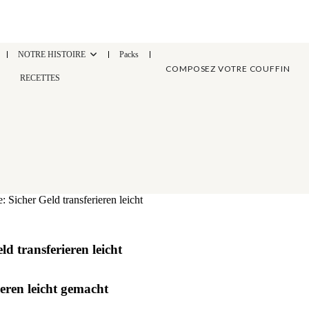
NOTRE HISTOIRE
Packs
COMPOSEZ VOTRE COUFFIN
RECETTES
 Sicher Geld transferieren leicht
d transferieren leicht
eren leicht gemacht