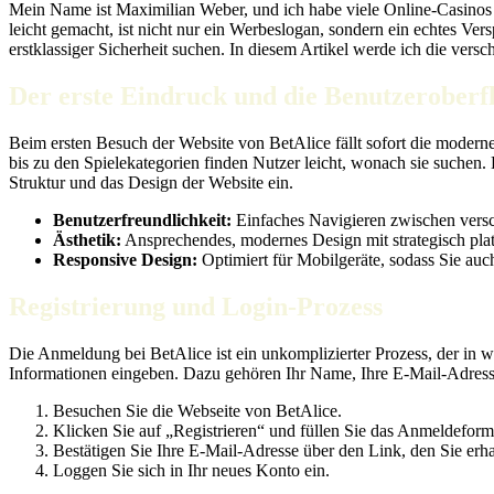
Mein Name ist Maximilian Weber, und ich habe viele Online-Casinos get
leicht gemacht, ist nicht nur ein Werbeslogan, sondern ein echtes Vers
erstklassiger Sicherheit suchen. In diesem Artikel werde ich die vers
Der erste Eindruck und die Benutzeroberf
Beim ersten Besuch der Website von BetAlice fällt sofort die moderne 
bis zu den Spielekategorien finden Nutzer leicht, wonach sie suchen. D
Struktur und das Design der Website ein.
Benutzerfreundlichkeit:
Einfaches Navigieren zwischen vers
Ästhetik:
Ansprechendes, modernes Design mit strategisch plat
Responsive Design:
Optimiert für Mobilgeräte, sodass Sie auc
Registrierung und Login-Prozess
Die Anmeldung bei BetAlice ist ein unkomplizierter Prozess, der in
Informationen eingeben. Dazu gehören Ihr Name, Ihre E-Mail-Adresse 
Besuchen Sie die Webseite von BetAlice.
Klicken Sie auf „Registrieren“ und füllen Sie das Anmeldeform
Bestätigen Sie Ihre E-Mail-Adresse über den Link, den Sie erha
Loggen Sie sich in Ihr neues Konto ein.