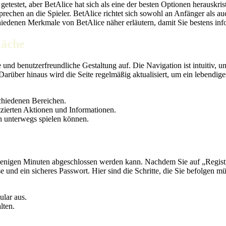
estet, aber BetAlice hat sich als eine der besten Optionen herauskrist
prechen an die Spieler. BetAlice richtet sich sowohl an Anfänger als au
chiedenen Merkmale von BetAlice näher erläutern, damit Sie bestens info
läche
und benutzerfreundliche Gestaltung auf. Die Navigation ist intuitiv, u
arüber hinaus wird die Seite regelmäßig aktualisiert, um ein lebendiges 
chiedenen Bereichen.
zierten Aktionen und Informationen.
h unterwegs spielen können.
 wenigen Minuten abgeschlossen werden kann. Nachdem Sie auf „Registr
und ein sicheres Passwort. Hier sind die Schritte, die Sie befolgen mü
ular aus.
lten.