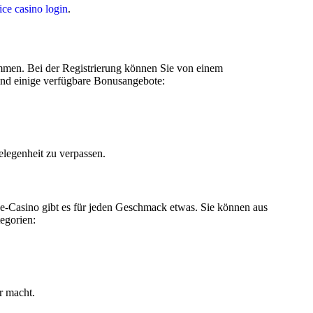
ice casino login
.
mmen. Bei der Registrierung können Sie von einem
sind einige verfügbare Bonusangebote:
elegenheit zu verpassen.
ve-Casino gibt es für jeden Geschmack etwas. Sie können aus
egorien:
r macht.