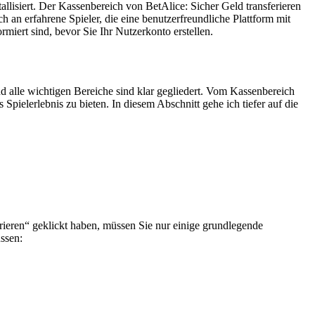
allisiert. Der Kassenbereich von BetAlice: Sicher Geld transferieren
ch an erfahrene Spieler, die eine benutzerfreundliche Plattform mit
rmiert sind, bevor Sie Ihr Nutzerkonto erstellen.
nd alle wichtigen Bereiche sind klar gegliedert. Vom Kassenbereich
Spielerlebnis zu bieten. In diesem Abschnitt gehe ich tiefer auf die
ieren“ geklickt haben, müssen Sie nur einige grundlegende
ssen: