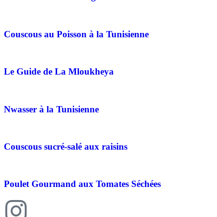
Couscous au Poisson à la Tunisienne
Le Guide de La Mloukheya
Nwasser à la Tunisienne
Couscous sucré-salé aux raisins
Poulet Gourmand aux Tomates Séchées