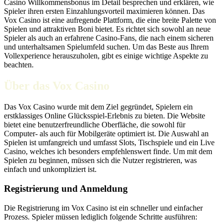
Casino Willkommensbonus im Detail besprechen und erklären, wie
Spieler ihren ersten Einzahlungsvorteil maximieren können. Das
Vox Casino ist eine aufregende Plattform, die eine breite Palette von
Spielen und attraktiven Boni bietet. Es richtet sich sowohl an neue
Spieler als auch an erfahrene Casino-Fans, die nach einem sicheren
und unterhaltsamen Spielumfeld suchen. Um das Beste aus Ihrem
Vollexperience herauszuholen, gibt es einige wichtige Aspekte zu
beachten.
Über das Vox Casino
Das Vox Casino wurde mit dem Ziel gegründet, Spielern ein
erstklassiges Online Glücksspiel-Erlebnis zu bieten. Die Website
bietet eine benutzerfreundliche Oberfläche, die sowohl für
Computer- als auch für Mobilgeräte optimiert ist. Die Auswahl an
Spielen ist umfangreich und umfasst Slots, Tischspiele und ein Live
Casino, welches ich besonders empfehlenswert finde. Um mit dem
Spielen zu beginnen, müssen sich die Nutzer registrieren, was
einfach und unkompliziert ist.
Registrierung und Anmeldung
Die Registrierung im Vox Casino ist ein schneller und einfacher
Prozess. Spieler müssen lediglich folgende Schritte ausführen: