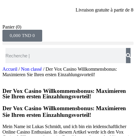
Livraison gratuite à partir de 80 din
Panier
(0)
0,000
TND
0
Accueil
/
Non classé
/ Der Vox Casino Willkommensbonus:
Maximieren Sie Ihren ersten Einzahlungsvorteil!
Der Vox Casino Willkommensbonus: Maximieren
Sie Ihren ersten Einzahlungsvorteil!
Der Vox Casino Willkommensbonus: Maximieren
Sie Ihren ersten Einzahlungsvorteil!
Mein Name ist Lukas Schmidt, und ich bin ein leidenschaftlicher
Online Casino Enthusiast. In diesem Artikel werde ich den Vox