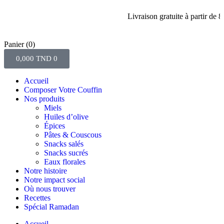
Livraison gratuite à partir de 80 di
Panier
(0)
0,000
TND
0
Accueil
Composer Votre Couffin
Nos produits
Miels
Huiles d’olive
Épices
Pâtes & Couscous
Snacks salés
Snacks sucrés
Eaux florales
Notre histoire
Notre impact social
Où nous trouver
Recettes
Spécial Ramadan
Accueil