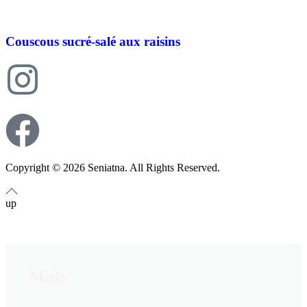
Couscous sucré-salé aux raisins
Copyright © 2026 Seniatna. All Rights Reserved.
up
Miels