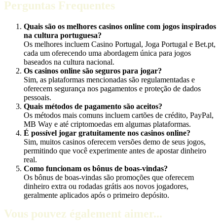
Perguntas Frequentes
Quais são os melhores casinos online com jogos inspirados
na cultura portuguesa?
Os melhores incluem Casino Portugal, Joga Portugal e Bet.pt,
cada um oferecendo uma abordagem única para jogos
baseados na cultura nacional.
Os casinos online são seguros para jogar?
Sim, as plataformas mencionadas são regulamentadas e
oferecem segurança nos pagamentos e proteção de dados
pessoais.
Quais métodos de pagamento são aceitos?
Os métodos mais comuns incluem cartões de crédito, PayPal,
MB Way e até criptomoedas em algumas plataformas.
É possível jogar gratuitamente nos casinos online?
Sim, muitos casinos oferecem versões demo de seus jogos,
permitindo que você experimente antes de apostar dinheiro
real.
Como funcionam os bônus de boas-vindas?
Os bônus de boas-vindas são promoções que oferecem
dinheiro extra ou rodadas grátis aos novos jogadores,
geralmente aplicados após o primeiro depósito.
Vous pouvez également aimer...