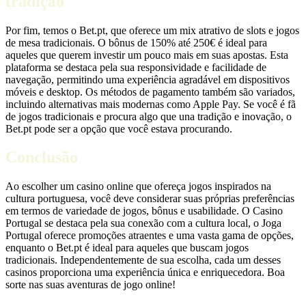
tradição
Por fim, temos o Bet.pt, que oferece um mix atrativo de slots e jogos
de mesa tradicionais. O bônus de 150% até 250€ é ideal para
aqueles que querem investir um pouco mais em suas apostas. Esta
plataforma se destaca pela sua responsividade e facilidade de
navegação, permitindo uma experiência agradável em dispositivos
móveis e desktop. Os métodos de pagamento também são variados,
incluindo alternativas mais modernas como Apple Pay. Se você é fã
de jogos tradicionais e procura algo que una tradição e inovação, o
Bet.pt pode ser a opção que você estava procurando.
Conclusão
Ao escolher um casino online que ofereça jogos inspirados na
cultura portuguesa, você deve considerar suas próprias preferências
em termos de variedade de jogos, bônus e usabilidade. O Casino
Portugal se destaca pela sua conexão com a cultura local, o Joga
Portugal oferece promoções atraentes e uma vasta gama de opções,
enquanto o Bet.pt é ideal para aqueles que buscam jogos
tradicionais. Independentemente de sua escolha, cada um desses
casinos proporciona uma experiência única e enriquecedora. Boa
sorte nas suas aventuras de jogo online!