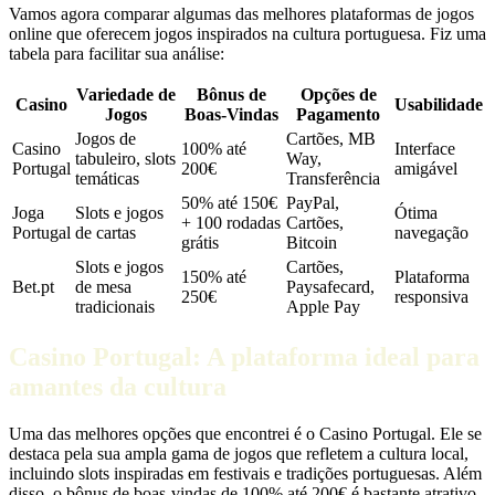
Vamos agora comparar algumas das melhores plataformas de jogos
online que oferecem jogos inspirados na cultura portuguesa. Fiz uma
tabela para facilitar sua análise:
Variedade de
Bônus de
Opções de
Casino
Usabilidade
Jogos
Boas-Vindas
Pagamento
Jogos de
Cartões, MB
Casino
100% até
Interface
tabuleiro, slots
Way,
Portugal
200€
amigável
temáticas
Transferência
50% até 150€
PayPal,
Joga
Slots e jogos
Ótima
+ 100 rodadas
Cartões,
Portugal
de cartas
navegação
grátis
Bitcoin
Slots e jogos
Cartões,
150% até
Plataforma
Bet.pt
de mesa
Paysafecard,
250€
responsiva
tradicionais
Apple Pay
Casino Portugal: A plataforma ideal para
amantes da cultura
Uma das melhores opções que encontrei é o Casino Portugal. Ele se
destaca pela sua ampla gama de jogos que refletem a cultura local,
incluindo slots inspiradas em festivais e tradições portuguesas. Além
disso, o bônus de boas-vindas de 100% até 200€ é bastante atrativo