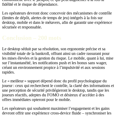
fidélité et le risque de dépendance.
Les opérateurs devront donc concevoir des mécanismes de contrôle
(limites de dépôt, alertes de temps de jeu) intégrés à la fois sur
desktop, mobile et dans le métavers, afin de garantir une expérience
sécurisée et responsable.
Conclusion – 200 mots
Le desktop séduit par sa résolution, son ergonomie précise et sa
visibilité totale de la bankroll, offrant ainsi un cadre rassurant pour
les mises élevées et la gestion du risque. Le mobile, quant à lui, mise
sur l’instantanéité, les notifications push et les bonus sans wager,
créant un environnement propice à l’impulsivité et aux sessions
rapides.
Le « meilleur » support dépend donc du profil psychologique du
joueur : ceux qui recherchent le contrôle, la clarté des informations et
une perception de sécurité privilégieront le desktop, tandis que les
joueurs réactifs, adeptes du FOMO et désireux d’accéder à des
offres immédiates opteront pour le mobile.
Les opérateurs qui souhaitent maximiser l’engagement et les gains
devront offrir une expérience cross‑device fluide – synchroniser les