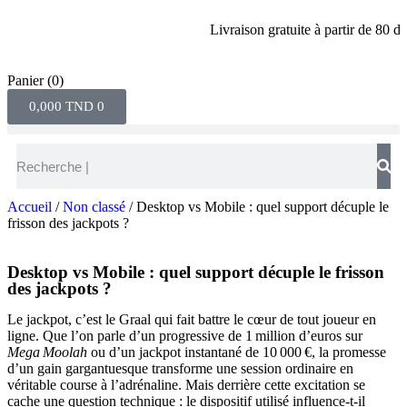
Livraison gratuite à partir de 80 dinars
Panier
(0)
0,000
TND
0
Accueil
/
Non classé
/ Desktop vs Mobile : quel support décuple le
frisson des jackpots ?
Desktop vs Mobile : quel support décuple le frisson
des jackpots ?
Le jackpot, c’est le Graal qui fait battre le cœur de tout joueur en
ligne. Que l’on parle d’un progressive de 1 million d’euros sur
Mega Moolah
ou d’un jackpot instantané de 10 000 €, la promesse
d’un gain gargantuesque transforme une session ordinaire en
véritable course à l’adrénaline. Mais derrière cette excitation se
cache une question technique : le dispositif utilisé influence-t‑il