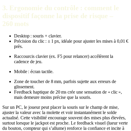
3. Ergonomie du contrôle : comment le
dispositif façonne la prise de risque –
260 mots
Desktop : souris + clavier.
Précision du clic : ± 1 px, idéale pour ajuster les mises à 0,01 €
près.
Raccourcis clavier (ex. F5 pour relancer) accélèrent la
cadence de jeu.
Mobile : écran tactile.
Zone de toucher de 8 mm, parfois sujette aux erreurs de
glissement.
Feedback haptique de 20 ms crée une sensation de « clic »,
mais demeure moins précise que la souris.
Sur un PC, le joueur peut placer la souris sur le champ de mise,
ajuster la valeur avec la molette et voir instantanément le solde
actualisé. Cette visibilité encourage souvent des mises plus élevées,
surtout lorsque le jackpot est proche. Le feedback visuel (lueur verte
du bouton, compteur qui s’allume) renforce la confiance et incite à