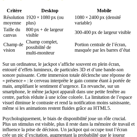
Critère
Desktop
Mobile
Résolution
1920 × 1080 px (ou
1080 × 2400 px (densité
moyenne
plus)
variable)
Taille du
800 px + de largeur
300‑400 px de largeur visible
canvas
visible
Champ complet,
Champ de
Portion centrale de l’écran,
possibilité de
vision
masquée par les barres d’état
multi‑moniteur
Sur un ordinateur, le jackpot s’affiche souvent en plein écran,
entouré d’effets lumineux, de particules 3D et d’une bande‑son
sonore puissante. Cette immersion totale déclenche une réponse de
« présence » : le cerveau interprète le gain comme étant à portée de
main, amplifiant le sentiment d’urgence. En revanche, sur un
smartphone, le même jackpot apparaît dans une petite fenêtre au
centre, parfois réduite à une icône colorée. La limitation de l’espace
visuel diminue le contraste et rend la notification moins saisissante,
même si les animations restent fluides grâce au HTML5.
Psychologiquement, le biais de disponibilité joue un rôle crucial.
Plus un stimulus est visible, plus il reste dans la mémoire de travail et
influence la prise de décision. Un jackpot qui occupe tout l’écran
crée un pic d’excitation, augmentant la probabilité que le joueur