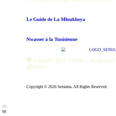
Le Guide de La Mloukheya
Nwasser à la Tunisienne
🛡️ Certifié ISO 22000 – Artisanat 
globale.
Copyright © 2026 Seniatna. All Rights Reserved.
up