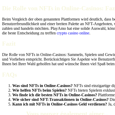
Die Rolle von NFTs in Online-Casinos: Fa
Beim Vergleich der oben genannten Plattformen wird deutlich, dass b
Benutzerfreundlichkeit und einer breiten Palette an NFT-Angeboten, w
zahlen und handeln möchten. PlayAmo hat eine solide Auswahl, könnte
die beste Entscheidung zu treffen
crypto casino online
.
Fazit
Die Rolle von NFTs in Online-Casinos: Sammeln, Spielen und Gewinnen 
und Vorlieben entspricht. Berücksichtigen Sie Aspekte wie Benutzerfre
Ihnen bei Ihrer Wahl geholfen hat und wünsche Ihnen viel Spaß bei
FAQs
Was sind NFTs in Online-Casinos?
NFTs sind einzigartige di
Wie helfen NFTs beim Spielen?
NFTs bieten Spielern exklusi
Wo finde ich die besten NFTs in Online-Casinos?
Plattforme
Wie sicher sind NFT-Transaktionen in Online-Casinos?
Die
Kann ich mit NFTs in Online-Casinos Geld verdienen?
Ja, 
Vous pouvez également aimer...