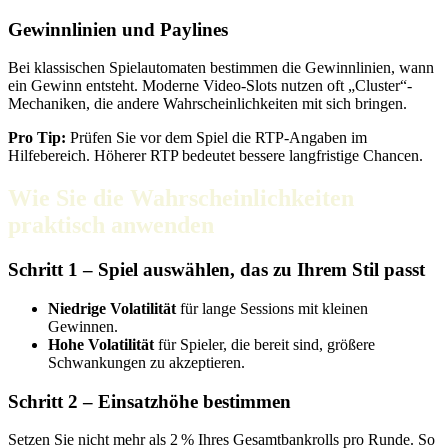
Gewinnlinien und Paylines
Bei klassischen Spielautomaten bestimmen die Gewinnlinien, wann
ein Gewinn entsteht. Moderne Video‑Slots nutzen oft „Cluster“-
Mechaniken, die andere Wahrscheinlichkeiten mit sich bringen.
Pro Tip:
Prüfen Sie vor dem Spiel die RTP‑Angaben im
Hilfebereich. Höherer RTP bedeutet bessere langfristige Chancen.
Wie Sie die Wahrscheinlichkeiten
praktisch anwenden
Schritt 1 – Spiel auswählen, das zu Ihrem Stil passt
Niedrige Volatilität
für lange Sessions mit kleinen
Gewinnen.
Hohe Volatilität
für Spieler, die bereit sind, größere
Schwankungen zu akzeptieren.
Schritt 2 – Einsatzhöhe bestimmen
Setzen Sie nicht mehr als 2 % Ihres Gesamtbankrolls pro Runde. So