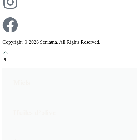
Copyright © 2026 Seniatna. All Rights Reserved.
up
Miels
Huiles d’olive