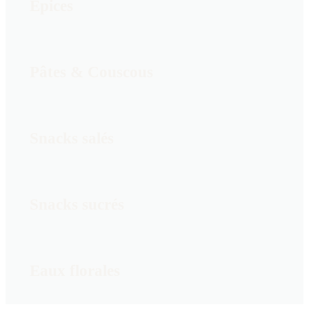
Épices
Pâtes & Couscous
Snacks salés
Snacks sucrés
Eaux florales