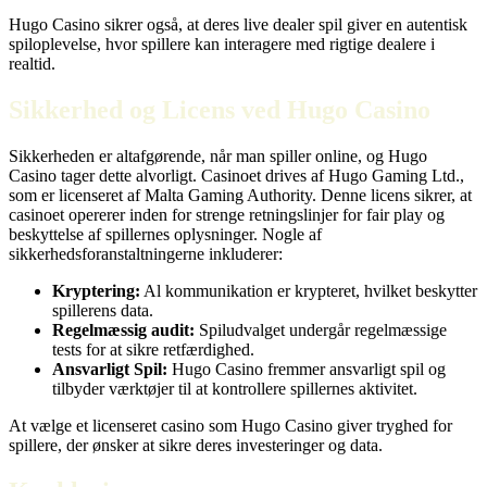
Hugo Casino sikrer også, at deres live dealer spil giver en autentisk
spiloplevelse, hvor spillere kan interagere med rigtige dealere i
realtid.
Sikkerhed og Licens ved Hugo Casino
Sikkerheden er altafgørende, når man spiller online, og Hugo
Casino tager dette alvorligt. Casinoet drives af Hugo Gaming Ltd.,
som er licenseret af Malta Gaming Authority. Denne licens sikrer, at
casinoet opererer inden for strenge retningslinjer for fair play og
beskyttelse af spillernes oplysninger. Nogle af
sikkerhedsforanstaltningerne inkluderer:
Kryptering:
Al kommunikation er krypteret, hvilket beskytter
spillerens data.
Regelmæssig audit:
Spiludvalget undergår regelmæssige
tests for at sikre retfærdighed.
Ansvarligt Spil:
Hugo Casino fremmer ansvarligt spil og
tilbyder værktøjer til at kontrollere spillernes aktivitet.
At vælge et licenseret casino som Hugo Casino giver tryghed for
spillere, der ønsker at sikre deres investeringer og data.