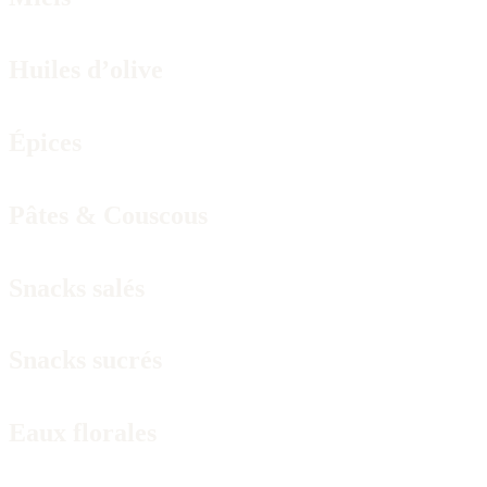
Huiles d’olive
Épices
Pâtes & Couscous
Snacks salés
Snacks sucrés
Eaux florales