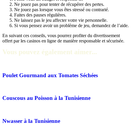
Ne jouez pas pour tenter de récupérer des pertes.
Ne jouez pas lorsque vous êtes stressé ou contrarié.
Faites des pauses régulières.
Ne laissez pas le jeu affecter votre vie personnelle.
Si vous pensez avoir un problème de jeu, demandez de l’aide.
En suivant ces conseils, vous pourrez profiter du divertissement
offert par les casinos en ligne de manière responsable et sécurisée.
Vous pouvez également aimer...
Poulet Gourmand aux Tomates Séchées
Couscous au Poisson à la Tunisienne
Nwasser à la Tunisienne