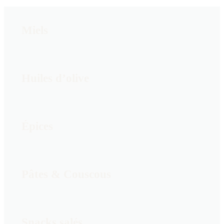
Miels
Huiles d’olive
Épices
Pâtes & Couscous
Snacks salés