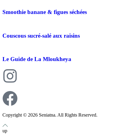
Smoothie banane & figues séchées
Couscous sucré-salé aux raisins
Le Guide de La Mloukheya
Copyright © 2026 Seniatna. All Rights Reserved.
up