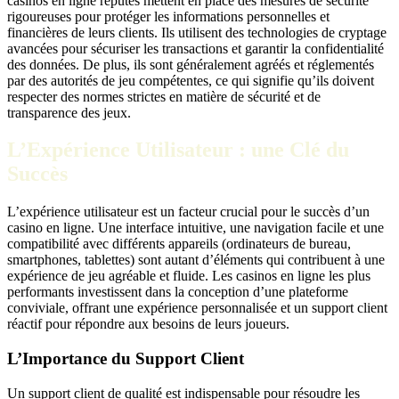
casinos en ligne réputés mettent en place des mesures de sécurité
rigoureuses pour protéger les informations personnelles et
financières de leurs clients. Ils utilisent des technologies de cryptage
avancées pour sécuriser les transactions et garantir la confidentialité
des données. De plus, ils sont généralement agréés et réglementés
par des autorités de jeu compétentes, ce qui signifie qu’ils doivent
respecter des normes strictes en matière de sécurité et de
transparence des jeux.
L’Expérience Utilisateur : une Clé du
Succès
L’expérience utilisateur est un facteur crucial pour le succès d’un
casino en ligne. Une interface intuitive, une navigation facile et une
compatibilité avec différents appareils (ordinateurs de bureau,
smartphones, tablettes) sont autant d’éléments qui contribuent à une
expérience de jeu agréable et fluide. Les casinos en ligne les plus
performants investissent dans la conception d’une plateforme
conviviale, offrant une expérience personnalisée et un support client
réactif pour répondre aux besoins de leurs joueurs.
L’Importance du Support Client
Un support client de qualité est indispensable pour résoudre les