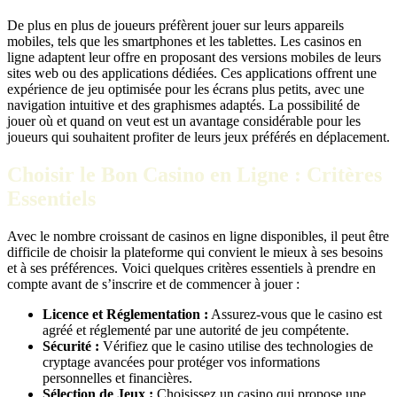
De plus en plus de joueurs préfèrent jouer sur leurs appareils
mobiles, tels que les smartphones et les tablettes. Les casinos en
ligne adaptent leur offre en proposant des versions mobiles de leurs
sites web ou des applications dédiées. Ces applications offrent une
expérience de jeu optimisée pour les écrans plus petits, avec une
navigation intuitive et des graphismes adaptés. La possibilité de
jouer où et quand on veut est un avantage considérable pour les
joueurs qui souhaitent profiter de leurs jeux préférés en déplacement.
Choisir le Bon Casino en Ligne : Critères
Essentiels
Avec le nombre croissant de casinos en ligne disponibles, il peut être
difficile de choisir la plateforme qui convient le mieux à ses besoins
et à ses préférences. Voici quelques critères essentiels à prendre en
compte avant de s’inscrire et de commencer à jouer :
Licence et Réglementation :
Assurez-vous que le casino est
agréé et réglementé par une autorité de jeu compétente.
Sécurité :
Vérifiez que le casino utilise des technologies de
cryptage avancées pour protéger vos informations
personnelles et financières.
Sélection de Jeux :
Choisissez un casino qui propose une