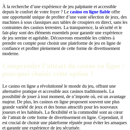
À la recherche d’une expérience de jeu palpitante et accessible
depuis le confort de votre foyer ? Le
casino en ligne fiable
offre
une opportunité unique de profiter d’une vaste sélection de jeux, des
machines à sous classiques aux tables de croupiers en direct, sans les
contraintes des casinos terrestres. La transparence, la sécurité et le
fair-play sont des éléments essentiels pour garantir une expérience
de jeu sereine et agréable. Découvrons ensemble les critères à
prendre en compte pour choisir une plateforme de jeu en ligne de
confiance et profiter pleinement de cette forme de divertissement
moderne.
Comprendre l’attrait du casino en ligne :
pourquoi choisir cette option ?
Le casino en ligne a révolutionné le monde du jeu, offrant une
alternative pratique et accessible aux casinos traditionnels. La
possibilité de jouer à tout moment, de n’importe où, est un avantage
majeur. De plus, les casinos en ligne proposent souvent une plus
grande variété de jeux et des bonus attractifs pour les nouveaux
joueurs et les habitués. La flexibilité et la commodité sont au cœur
de l’attrait de cette forme de divertissement en ligne. Cependant, il
est crucial de choisir une plateforme réputée pour éviter les arnaques
et garantir une expérience de jeu sécurisée.