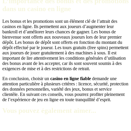
L’importance des bonus et des promotions
dans un casino en ligne
Les bonus et les promotions sont un élément clé de l’attrait des
casinos en ligne. Ils permettent aux joueurs d’augmenter leur
bankroll et d’améliorer leurs chances de gagner. Les bonus de
bienvenue sont offerts aux nouveaux joueurs lors de leur premier
dépôt. Les bonus de dépôt sont offerts en fonction du montant du
dépôt effectué par le joueur. Les tours gratuits (free spins) permettent
aux joueurs de jouer gratuitement à des machines à sous. Il est
important de lire attentivement les conditions générales d’utilisation
des bonus avant de les accepter, car ils sont souvent soumis à des
exigences de mise et à des restrictions de retrait.
En conclusion, choisir un
casino en ligne fiable
demande une
attention particulière à plusieurs critères : licence, sécurité, protection
des données personnelles, variété des jeux, bonus et service
clientèle. En suivant ces conseils, vous pourrez profiter pleinement
de l’expérience de jeu en ligne en toute tranquillité d’esprit.
Vous pouvez également aimer...