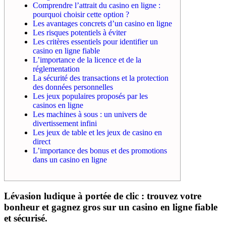
Comprendre l’attrait du casino en ligne :
pourquoi choisir cette option ?
Les avantages concrets d’un casino en ligne
Les risques potentiels à éviter
Les critères essentiels pour identifier un
casino en ligne fiable
L’importance de la licence et de la
réglementation
La sécurité des transactions et la protection
des données personnelles
Les jeux populaires proposés par les
casinos en ligne
Les machines à sous : un univers de
divertissement infini
Les jeux de table et les jeux de casino en
direct
L’importance des bonus et des promotions
dans un casino en ligne
Lévasion ludique à portée de clic : trouvez votre
bonheur et gagnez gros sur un casino en ligne fiable
et sécurisé.