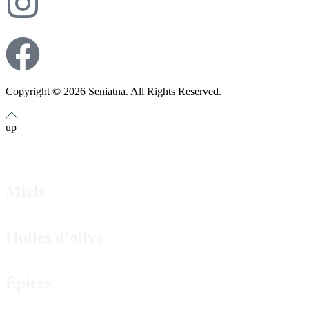
Copyright © 2026 Seniatna. All Rights Reserved.
up
Miels
Huiles d’olive
Épices