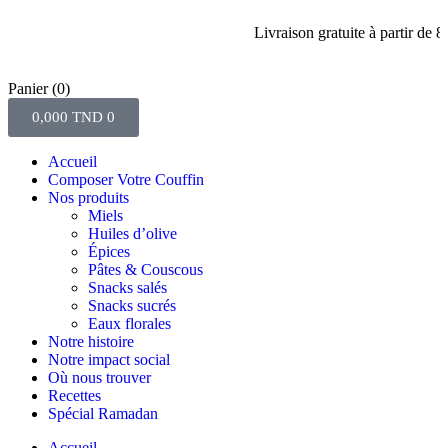
Livraison gratuite à partir de 80 di
Panier
(0)
0,000
TND
0
Accueil
Composer Votre Couffin
Nos produits
Miels
Huiles d’olive
Épices
Pâtes & Couscous
Snacks salés
Snacks sucrés
Eaux florales
Notre histoire
Notre impact social
Où nous trouver
Recettes
Spécial Ramadan
Accueil