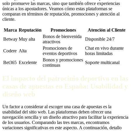
solo promueve las marcas, sino que también ofrece experiencias
únicas a los apostadores. Veamos cómo estas plataformas se
comparan en términos de reputación, promociones y atención al
cliente.
Marca
Reputación
Promociones
Atención al Cliente
Bonos de bienvenida
Betway
Muy alta
Disponible 24/7
atractivos
Promociones de
Chat en vivo durante
Codere
Alta
eventos deportivos
horas limitadas
Bonos y promociones
Bet365
Excelente
Soporte multicanal
continuas
El impacto del patrocinio deportivo en las
casas de apuestas en España: Usabilidad y
diseño web
Un factor a considerar al escoger una casa de apuestas es la
usabilidad del sitio web. Las plataformas deben ofrecer una
navegación sencilla y un diseño atractivo para facilitar la experiencia
de los usuarios. Comparando las tres marcas, encontramos
variaciones significativas en este aspecto. A continuación, detallo