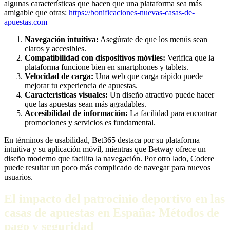
algunas características que hacen que una plataforma sea más
amigable que otras:
https://bonificaciones-nuevas-casas-de-
apuestas.com
Navegación intuitiva:
Asegúrate de que los menús sean
claros y accesibles.
Compatibilidad con dispositivos móviles:
Verifica que la
plataforma funcione bien en smartphones y tablets.
Velocidad de carga:
Una web que carga rápido puede
mejorar tu experiencia de apuestas.
Características visuales:
Un diseño atractivo puede hacer
que las apuestas sean más agradables.
Accesibilidad de información:
La facilidad para encontrar
promociones y servicios es fundamental.
En términos de usabilidad, Bet365 destaca por su plataforma
intuitiva y su aplicación móvil, mientras que Betway ofrece un
diseño moderno que facilita la navegación. Por otro lado, Codere
puede resultar un poco más complicado de navegar para nuevos
usuarios.
El impacto del patrocinio deportivo en las
casas de apuestas en España: Métodos de
pago y seguridad