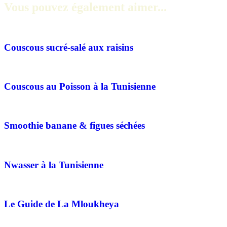
Vous pouvez également aimer...
Couscous sucré-salé aux raisins
Couscous au Poisson à la Tunisienne
Smoothie banane & figues séchées
Nwasser à la Tunisienne
Le Guide de La Mloukheya