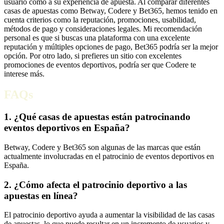
usuario como a su experiencia de apuesta. Al comparar diferentes
casas de apuestas como Betway, Codere y Bet365, hemos tenido en
cuenta criterios como la reputación, promociones, usabilidad,
métodos de pago y consideraciones legales. Mi recomendación
personal es que si buscas una plataforma con una excelente
reputación y múltiples opciones de pago, Bet365 podría ser la mejor
opción. Por otro lado, si prefieres un sitio con excelentes
promociones de eventos deportivos, podría ser que Codere te
interese más.
FAQs
1. ¿Qué casas de apuestas están patrocinando
eventos deportivos en España?
Betway, Codere y Bet365 son algunas de las marcas que están
actualmente involucradas en el patrocinio de eventos deportivos en
España.
2. ¿Cómo afecta el patrocinio deportivo a las
apuestas en línea?
El patrocinio deportivo ayuda a aumentar la visibilidad de las casas
de apuestas, lo que puede resultar en un incremento de usuarios y