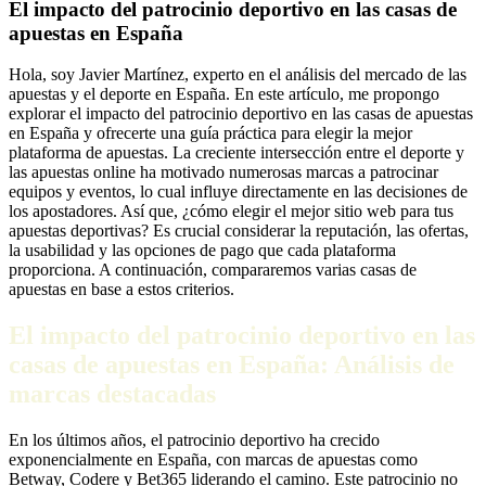
El impacto del patrocinio deportivo en las casas de
apuestas en España
Hola, soy Javier Martínez, experto en el análisis del mercado de las
apuestas y el deporte en España. En este artículo, me propongo
explorar el impacto del patrocinio deportivo en las casas de apuestas
en España y ofrecerte una guía práctica para elegir la mejor
plataforma de apuestas. La creciente intersección entre el deporte y
las apuestas online ha motivado numerosas marcas a patrocinar
equipos y eventos, lo cual influye directamente en las decisiones de
los apostadores. Así que, ¿cómo elegir el mejor sitio web para tus
apuestas deportivas? Es crucial considerar la reputación, las ofertas,
la usabilidad y las opciones de pago que cada plataforma
proporciona. A continuación, compararemos varias casas de
apuestas en base a estos criterios.
El impacto del patrocinio deportivo en las
casas de apuestas en España: Análisis de
marcas destacadas
En los últimos años, el patrocinio deportivo ha crecido
exponencialmente en España, con marcas de apuestas como
Betway, Codere y Bet365 liderando el camino. Este patrocinio no