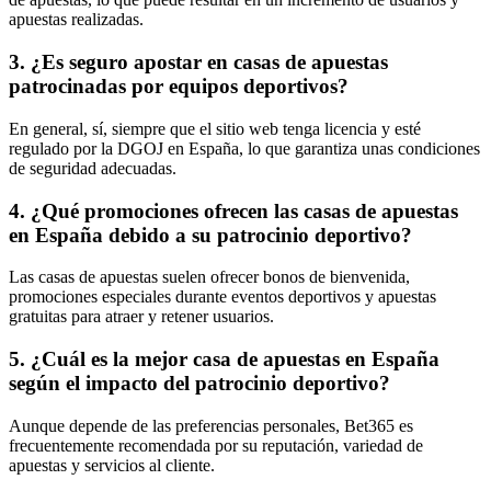
apuestas realizadas.
3. ¿Es seguro apostar en casas de apuestas
patrocinadas por equipos deportivos?
En general, sí, siempre que el sitio web tenga licencia y esté
regulado por la DGOJ en España, lo que garantiza unas condiciones
de seguridad adecuadas.
4. ¿Qué promociones ofrecen las casas de apuestas
en España debido a su patrocinio deportivo?
Las casas de apuestas suelen ofrecer bonos de bienvenida,
promociones especiales durante eventos deportivos y apuestas
gratuitas para atraer y retener usuarios.
5. ¿Cuál es la mejor casa de apuestas en España
según el impacto del patrocinio deportivo?
Aunque depende de las preferencias personales, Bet365 es
frecuentemente recomendada por su reputación, variedad de
apuestas y servicios al cliente.