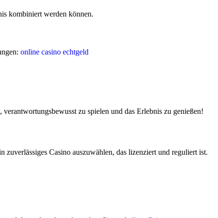
ebnis kombiniert werden können.
lungen:
online casino echtgeld
, verantwortungsbewusst zu spielen und das Erlebnis zu genießen!
in zuverlässiges Casino auszuwählen, das lizenziert und reguliert ist.