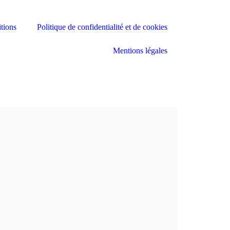
tions
Politique de confidentialité et de cookies
Mentions légales