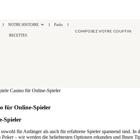
NOTRE HISTOIRE
Packs
COMPOSEZ VOTRE COUFFIN
RECETTES
piele Casino für Online-Spieler
o für Online-Spieler
e-Spieler
sowohl für Anfänger als auch für erfahrene Spieler spannend sind. In di
 Poker – wir werden die beliebtesten Optionen erkunden und Ihnen Tip