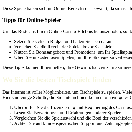
Diese Spiele haben sich im Online-Bereich sehr bewährt, da sie sich l
Tipps für Online-Spieler
Um das Beste aus Ihrem Online-Casino-Erlebnis herauszuholen, sollte
Setzen Sie sich ein Budget und halten Sie sich daran.
Verstehen Sie die Regeln der Spiele, bevor Sie spielen.
Nutzen Sie Bonusangebote und Promotions, um Ihr Spielkapita
Üben Sie in kostenlosen Spielen, um Ihre Strategie zu verbesse
Diese Tipps können Ihnen helfen, Ihre Gewinnchancen zu maximieren 
Wo Sie die besten Tischspiele finden
Das Internet ist voller Möglichkeiten, um Tischspiele zu spielen. Viele
Hier sind einige Schritte, die Sie unternehmen können, um ein gutes 
Überprüfen Sie die Lizenzierung und Regulierung des Casinos.
Lesen Sie Bewertungen und Erfahrungen anderer Spieler.
Vergleichen Sie die Spielauswahl und die Boni der verschieden
Achten Sie auf kundenspezifischen Support und Zahlungsoptio