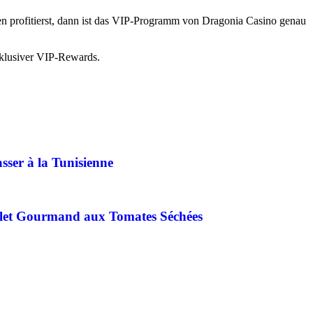
gen profitierst, dann ist das VIP‑Programm von Dragonia Casino genau
xklusiver VIP‑Rewards.
sser à la Tunisienne
let Gourmand aux Tomates Séchées