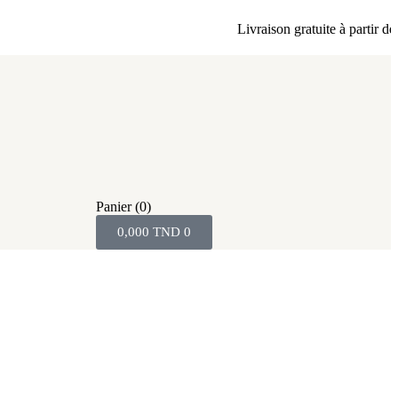
Livraison gratuite à partir de 80
Panier
(0)
0,000
TND
0