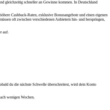
n und gleichzeitig schneller an Gewinne kommen. In Deutschland
ngt höhere Cashback‑Raten, exklusive Bonusangebote und einen eigenen
 müssen oft zwischen verschiedenen Anbietern hin‑ und herspringen,
r auf.
obald du die nächste Schwelle überschreitest, wird dein Konto
s nach wenigen Wochen.