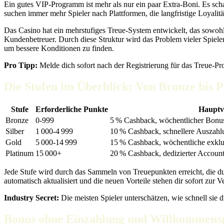
Ein gutes VIP‑Programm ist mehr als nur ein paar Extra‑Boni. Es sch
suchen immer mehr Spieler nach Plattformen, die langfristige Loyalit
Das Casino hat ein mehrstufiges Treue‑System entwickelt, das sowohl
Kundenbetreuer. Durch diese Struktur wird das Problem vieler Spiele
um bessere Konditionen zu finden.
Pro Tipp:
Melde dich sofort nach der Registrierung für das Treue‑Pr
Die Stufen im Überblick: Von Bronze bis 
Stufe
Erforderliche Punkte
Hauptvo
Bronze
0‑999
5 % Cashback, wöchentlicher Bonu
Silber
1 000‑4 999
10 % Cashback, schnellere Auszahl
Gold
5 000‑14 999
15 % Cashback, wöchentliche exklus
Platinum
15 000+
20 % Cashback, dedizierter Accoun
Jede Stufe wird durch das Sammeln von Treuepunkten erreicht, die du 
automatisch aktualisiert und die neuen Vorteile stehen dir sofort zur 
Industry Secret:
Die meisten Spieler unterschätzen, wie schnell sie
Bonus ohne Einzahlung und Willkommensp