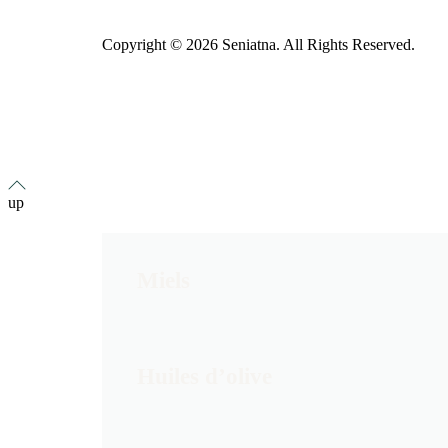
Copyright © 2026 Seniatna. All Rights Reserved.
up
Miels
Huiles d’olive