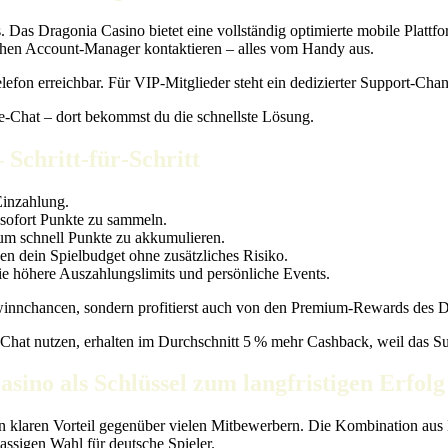
 Das Dragonia Casino bietet eine vollständig optimierte mobile Plattfor
chen Account‑Manager kontaktieren – alles vom Handy aus.
fon erreichbar. Für VIP‑Mitglieder steht ein dedizierter Support‑Chann
e‑Chat – dort bekommst du die schnellste Lösung.
Schritt‑für‑Schritt
Einzahlung.
sofort Punkte zu sammeln.
 um schnell Punkte zu akkumulieren.
 dein Spielbudget ohne zusätzliches Risiko.
ie höhere Auszahlungslimits und persönliche Events.
winnchancen, sondern profitierst auch von den Premium‑Rewards des 
Chat nutzen, erhalten im Durchschnitt 5 % mehr Cashback, weil das Su
ino als Schlüssel zum langfristigen Erfolg
en klaren Vorteil gegenüber vielen Mitbewerbern. Die Kombination a
ssigen Wahl für deutsche Spieler.