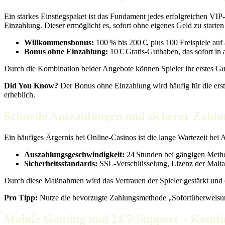
Ein starkes Einstiegspaket ist das Fundament jedes erfolgreichen V
Einzahlung. Dieser ermöglicht es, sofort ohne eigenes Geld zu starten
Willkommensbonus:
100 % bis 200 €, plus 100 Freispiele auf
Bonus ohne Einzahlung:
10 € Gratis‑Guthaben, das sofort in a
Durch die Kombination beider Angebote können Spieler ihr erstes Guth
Did You Know?
Der Bonus ohne Einzahlung wird häufig für die ers
erheblich.
Schnelle Auszahlungen und sicherer Zahl
Ein häufiges Ärgernis bei Online‑Casinos ist die lange Wartezeit b
Auszahlungsgeschwindigkeit:
24 Stunden bei gängigen Metho
Sicherheitsstandards:
SSL‑Verschlüsselung, Lizenz der Malt
Durch diese Maßnahmen wird das Vertrauen der Spieler gestärkt und
Pro Tipp:
Nutze die bevorzugte Zahlungsmethode „Sofortüberweisung
Mobile Gaming und 24/7‑Support – Komfort