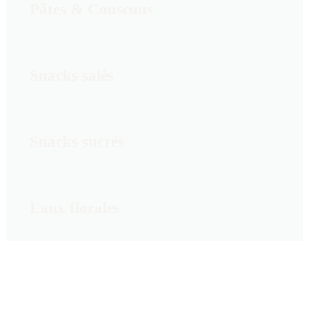
Pâtes & Couscous
Snacks salés
Snacks sucrés
Eaux florales