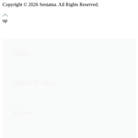
Copyright © 2026 Seniatna. All Rights Reserved.
up
Miels
Huiles d’olive
Épices