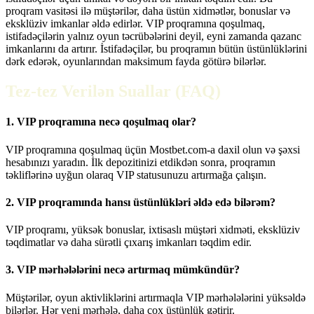
proqram vasitəsi ilə müştərilər, daha üstün xidmətlər, bonuslar və
eksklüziv imkanlar əldə edirlər. VIP proqramına qoşulmaq,
istifadəçilərin yalnız oyun təcrübələrini deyil, eyni zamanda qazanc
imkanlarını da artırır. İstifadəçilər, bu proqramın bütün üstünlüklərini
dərk edərək, oyunlarından maksimum fayda götürə bilərlər.
Tez-tez Verilən Suallar (FAQ)
1. VIP proqramına necə qoşulmaq olar?
VIP proqramına qoşulmaq üçün Mostbet.com-a daxil olun və şəxsi
hesabınızı yaradın. İlk depozitinizi etdikdən sonra, proqramın
təkliflərinə uyğun olaraq VIP statusunuzu artırmağa çalışın.
2. VIP proqramında hansı üstünlükləri əldə edə bilərəm?
VIP proqramı, yüksək bonuslar, ixtisaslı müştəri xidməti, eksklüziv
təqdimatlar və daha sürətli çıxarış imkanları təqdim edir.
3. VIP mərhələlərini necə artırmaq mümkündür?
Müştərilər, oyun aktivliklərini artırmaqla VIP mərhələlərini yüksəldə
bilərlər. Hər yeni mərhələ, daha çox üstünlük gətirir.