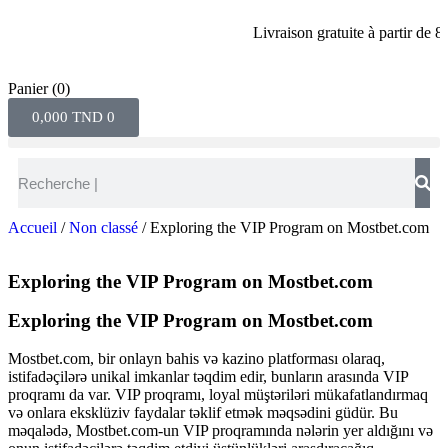
Livraison gratuite à partir de 80 d
Panier
(0)
0,000
TND
0
Accueil
/
Non classé
/ Exploring the VIP Program on Mostbet.com
Exploring the VIP Program on Mostbet.com
Exploring the VIP Program on Mostbet.com
Mostbet.com, bir onlayn bahis və kazino platforması olaraq,
istifadəçilərə unikal imkanlar təqdim edir, bunların arasında VIP
proqramı da var. VIP proqramı, loyal müştəriləri mükafatlandırmaq
və onlara eksklüziv faydalar təklif etmək məqsədini güdür. Bu
məqalədə, Mostbet.com-un VIP proqramında nələrin yer aldığını və