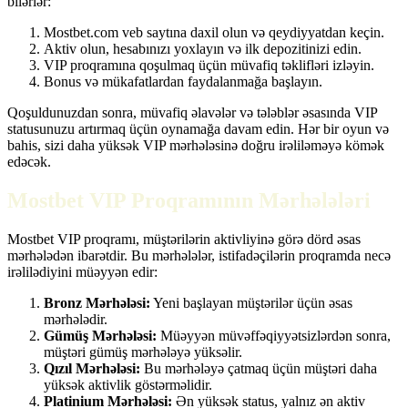
bilərlər:
Mostbet.com veb saytına daxil olun və qeydiyyatdan keçin.
Aktiv olun, hesabınızı yoxlayın və ilk depozitinizi edin.
VIP proqramına qoşulmaq üçün müvafiq təklifləri izləyin.
Bonus və mükafatlardan faydalanmağa başlayın.
Qoşuldunuzdan sonra, müvafiq əlavələr və tələblər əsasında VIP
statusunuzu artırmaq üçün oynamağa davam edin. Hər bir oyun və
bahis, sizi daha yüksək VIP mərhələsinə doğru irəliləməyə kömək
edəcək.
Mostbet VIP Proqramının Mərhələləri
Mostbet VIP proqramı, müştərilərin aktivliyinə görə dörd əsas
mərhələdən ibarətdir. Bu mərhələlər, istifadəçilərin proqramda necə
irəlilədiyini müəyyən edir:
Bronz Mərhələsi:
Yeni başlayan müştərilər üçün əsas
mərhələdir.
Gümüş Mərhələsi:
Müəyyən müvəffəqiyyətsizlərdən sonra,
müştəri gümüş mərhələyə yüksəlir.
Qızıl Mərhələsi:
Bu mərhələyə çatmaq üçün müştəri daha
yüksək aktivlik göstərməlidir.
Platinium Mərhələsi:
Ən yüksək status, yalnız ən aktiv