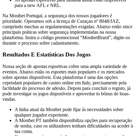
para a new AFL e NRL.
Na Mostbet Portugal, a segurança dos nossos jogadores é
prioridade. Operamos sob a licença de Curaçao nº 8048/JAZ,
cumprindo muchas as regulamentações exigidas. Abaixo estão since
principais práticas sobre segurança implementadas na nossa
plataforma. Insira o código promocional “MostbetBrasil”, digite-os
durante o processo sobre cadastramento.
Resultados E Estatísticas Dos Jogos
Nossa seção de apostas esportivas cobre uma ampla variedade de
eventos. Abaixo estão os esportes mais populares e os mercados
sobre apostas disponíveis. Esta plataforma é uma das opções
cependant populares de casino online em Italy, precisamente pela
facilidade do processo de adesão. Depois para concluir o registo, já
pode investigar os jogos disponíveis e aproveitar to bónus de boas-
vindas.
A linha atual da Mostbet pode fijar às necessidades sobre
qualquer jogador experiente.
A Mostbet PT também disponibiliza opções para recuperação
de senha, caso os utilizadores tenham dificuldades na aceder à
tua conta.