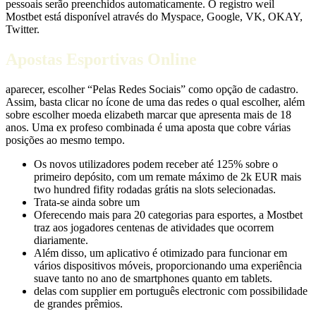
pessoais serão preenchidos automaticamente. O registro weil
Mostbet está disponível através do Myspace, Google, VK, OKAY,
Twitter.
Apostas Esportivas Online
aparecer, escolher “Pelas Redes Sociais” como opção de cadastro.
Assim, basta clicar no ícone de uma das redes o qual escolher, além
sobre escolher moeda elizabeth marcar que apresenta mais de 18
anos. Uma ex profeso combinada é uma aposta que cobre várias
posições ao mesmo tempo.
Os novos utilizadores podem receber até 125% sobre o
primeiro depósito, com um remate máximo de 2k EUR mais
two hundred fifity rodadas grátis na slots selecionadas.
Trata-se ainda sobre um
Oferecendo mais para 20 categorias para esportes, a Mostbet
traz aos jogadores centenas de atividades que ocorrem
diariamente.
Além disso, um aplicativo é otimizado para funcionar em
vários dispositivos móveis, proporcionando uma experiência
suave tanto no ano de smartphones quanto em tablets.
delas com supplier em português electronic com possibilidade
de grandes prêmios.