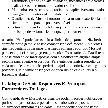
garantindo gráficos de alta qualidade, mecânicas envolventes
e altas taxas de retorno ao jogador (RTP).
Mantenha seus sistemas operacionais e aplicativos atualizados
para guardar contra vulnerabilidades.
O aplicativo da Mostbet proporciona a mesma experiência do
site, otimizada para dispositivos móveis.
A tarefa do jogador é coletar saques durante o vôo do avião at
the isto pode se tornar feito a qualquer momento.
usuários. Você pode dar usando as linhas de pagamento elizabeth
carretéis neste game, e se isto compensar, você recebe. Os clientes
que frequentam os cassinos brasileiros administrados por Mostbet
parecem apreciar este jogo em particular. Os usuários do Brasil tem
a possibilidade de fazer apostas com a Mostbet em alguma ampla
escolha para eventos esportivos. Para entender mais a respeito de
cada um deles e como eles poderiam ajudá-lo a otimizar seus ganhos
potenciais, leia while descrições de cada um deles os quais são
fornecidas abaixo.
Catálogo De Slots Disponíveis E Principais
Fornecedores De Jogos
Com o aplicativo Mostbet, os usuários podem receber notificações
push sobre promoções especiais, resultados sobre apostas e
atualizações importantes da conta. Esta conectividade constante