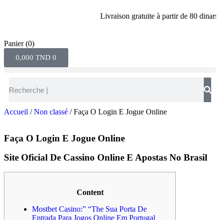
Livraison gratuite à partir de 80 dinars d'ac
Panier
(0)
0,000
TND
0
Accueil
/
Non classé
/ Faça O Login E Jogue Online
Faça O Login E Jogue Online
Site Oficial De Cassino Online E Apostas No Brasil
Content
Mostbet Casino:” “The Sua Porta De
Entrada Para Jogos Online Em Portugal