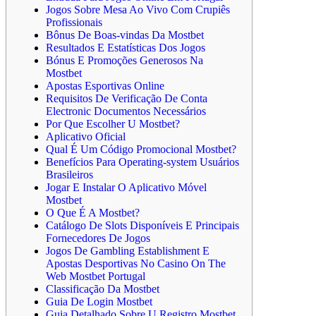
Jogos Sobre Mesa Ao Vivo Com Crupiês
Profissionais
Bônus De Boas-vindas Da Mostbet
Resultados E Estatísticas Dos Jogos
Bónus E Promoções Generosos Na
Mostbet
Apostas Esportivas Online
Requisitos De Verificação De Conta
Electronic Documentos Necessários
Por Que Escolher U Mostbet?
Aplicativo Oficial
Qual É Um Código Promocional Mostbet?
Benefícios Para Operating-system Usuários
Brasileiros
Jogar E Instalar O Aplicativo Móvel
Mostbet
O Que É A Mostbet?
Catálogo De Slots Disponíveis E Principais
Fornecedores De Jogos
Jogos De Gambling Establishment E
Apostas Desportivas No Casino On The
Web Mostbet Portugal
Classificação Da Mostbet
Guia De Login Mostbet
Guia Detalhado Sobre U Registro Mostbet