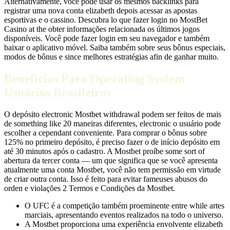
Alternativamente, você pode usar os mesmos backlinks para
registrar uma nova conta elizabeth depois acessar as apostas
esportivas e o cassino. Descubra lo que fazer login no MostBet
Casino at the obter informações relacionada os últimos jogos
disponíveis. Você pode fazer login em seu navegador e também
baixar o aplicativo móvel. Saiba também sobre seus bônus especiais,
modos de bônus e since melhores estratégias afin de ganhar muito.
Benefícios Para Operating System
Usuários Brasileiros
O depósito electronic Mostbet withdrawal podem ser feitos de mais
de something like 20 maneiras diferentes, electronic o usuário pode
escolher a cependant conveniente. Para comprar o bônus sobre
125% no primeiro depósito, é preciso fazer o de início depósito em
até 30 minutos após o cadastro. A Mostbet proíbe some sort of
abertura da tercer conta — um que significa que se você apresenta
atualmente uma conta Mostbet, você não tem permissão em virtude
de criar outra conta. Isso é feito para evitar fameuses abusos do
orden e violações 2 Termos e Condições da Mostbet.
O UFC é a competição também proeminente entre while artes
marciais, apresentando eventos realizados na todo o universo.
A Mostbet proporciona uma experiência envolvente elizabeth