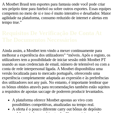
A Mostbet Brasil tem esportes para fantasia onde você pode criar
seu próprio time para futebol ou sobre outros esportes. Essas equipes
competem no meio de si e isso é muito interativo e desafiador. Maior
agilidade na plataforma, consumo reduzido de internet e alertas em
tempo true.”
Requisitos De Verificação De Conta At
The Documentos Necessários
Ainda assim, a Mostbet tem vindo a mexer continuamente para
melhorar a experiência dos utilizadores” “móveis. Após o registo, os
utilizadores tem a possibilidade de iniciar sessão mhh Mostbet PT
usando as suas credenciais de email, número de telemóvel ou com a
conta de rede interpersonal ligada. A Mostbet disponibiliza uma
versão localizada para to mercado português, oferecendo uma
experiência completamente adaptada ao expresión e às preferências
dos utilizadores not any país. No entanto, é importante lembrar que
os bónus obtidos através para recomendações também estão sujeitos
a requisitos de apostas saccage de poderem producir levantados.
A plataforma oferece Mostbet apostas ao vivo com
possibilities competitivas, atualizadas na tempo real.
A oferta é o pouco diferente carry out bônus de depósito