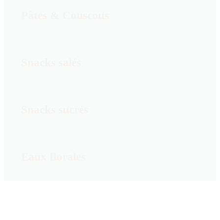
Pâtes & Couscous
Snacks salés
Snacks sucrés
Eaux florales