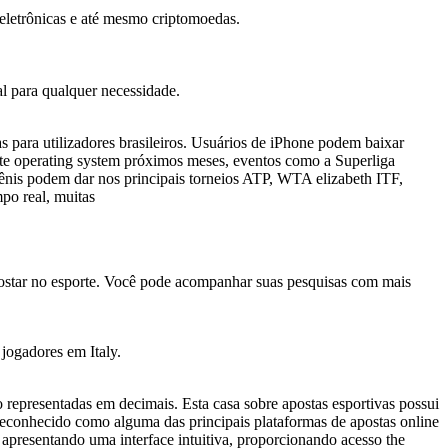
s eletrônicas e até mesmo criptomoedas.
al para qualquer necessidade.
as para utilizadores brasileiros. Usuários de iPhone podem baixar
nte operating system próximos meses, eventos como a Superliga
 tênis podem dar nos principais torneios ATP, WTA elizabeth ITF,
po real, muitas
apostar no esporte. Você pode acompanhar suas pesquisas com mais
jogadores em Italy.
 representadas em decimais. Esta casa sobre apostas esportivas possui
 reconhecido como alguma das principais plataformas de apostas online
apresentando uma interface intuitiva, proporcionando acesso the