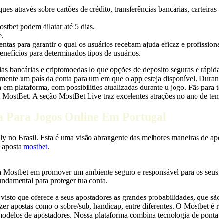
ques através sobre cartões de crédito, transferências bancárias, carteira
stbet podem dilatar até 5 dias.
e.
as para garantir o qual os usuários recebam ajuda eficaz e profission
enefícios para determinados tipos de usuários.
cias bancárias e criptomoedas lo que opções de deposito seguras e rápid
iamente um país da conta para um em que o app esteja disponível. Dura
ta em plataforma, com possibilities atualizadas durante u jogo. Fãs para
 MostBet. A seção MostBet Live traz excelentes atrações no ano de tem
a Para Jogos Online Em Portugal
mply no Brasil. Esta é uma visão abrangente das melhores maneiras de 
a aposta
mostbet
.
a Mostbet em promover um ambiente seguro e responsável para os seus 
undamental para proteger tua conta.
visto que oferece a seus apostadores as grandes probabilidades, que são
azer apostas como o sobre/sub, handicap, entre diferentes. O Mostbet é
 modelos de apostadores. Nossa plataforma combina tecnologia de ponta 