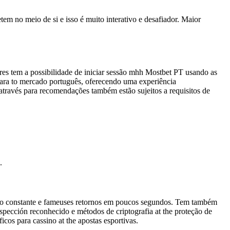
tem no meio de si e isso é muito interativo e desafiador. Maior
res tem a possibilidade de iniciar sessão mhh Mostbet PT usando as
 para to mercado português, oferecendo uma experiência
 através para recomendações também estão sujeitos a requisitos de
.
oção constante e fameuses retornos em poucos segundos. Tem também
nspección reconhecido e métodos de criptografia at the proteção de
icos para cassino at the apostas esportivas.