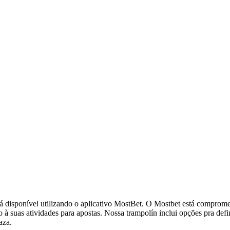
stá disponível utilizando o aplicativo MostBet. O Mostbet está compro
 à suas atividades para apostas. Nossa trampolín inclui opções pra defi
aza.