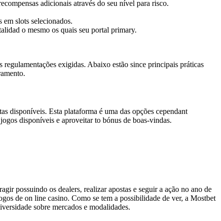
ecompensas adicionais através do seu nível para risco.
 em slots selecionados.
talidad o mesmo os quais seu portal primary.
regulamentações exigidas. Abaixo estão since principais práticas
ramento.
tas disponíveis. Esta plataforma é uma das opções cependant
 jogos disponíveis e aproveitar to bónus de boas-vindas.
agir possuindo os dealers, realizar apostas e seguir a ação no ano de
jogos de on line casino. Como se tem a possibilidade de ver, a Mostbet
iversidade sobre mercados e modalidades.