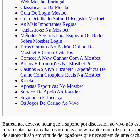
Web Mostbet Portugal
Classificação Da Mostbet
Guia De Login Mostbet
Guia Detalhado Sobre U Registro Mostbet
As Mais Importantes Regras
“cadastre-se Na Mostbet
Métodos Seguros Para Esquivar Os Dados
Sobre Mostbet Login
Erros Comuns No Padrón Online Do
Mostbet E Como Evitá-los
Comece A New Ganhar Com A Mostbet
Bónus E Promoções Na Mostbet Pt
Casinos Ao Vivo Elizabeth Experiência De
Game Com Croupiers Reais Na Mostbet
Roleta
Apostas Esportivas No Mostbet
Serviço De Apoio Ao Jogador
Segurança E Licença
Os Jogos De Casino Ao Vivo
Entretanto, deve-se notar que u suporte por discussion ao vivo não e
ferramentas para auxiliar os usuários a new manter controle em relação
de autoexclusão em virtude de jogadores que necessitem de uma cach