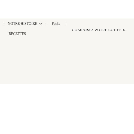
NOTRE HISTOIRE
Packs
COMPOSEZ VOTRE COUFFIN
RECETTES