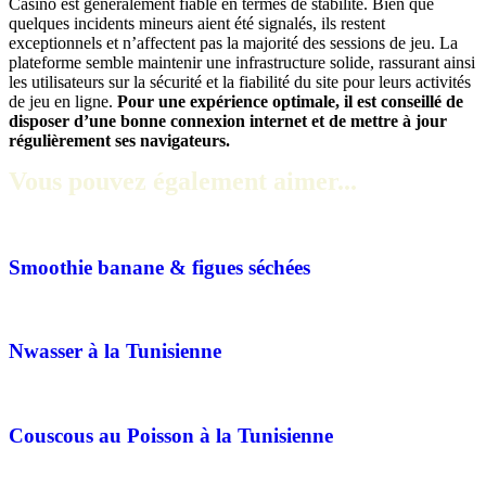
Casino est généralement fiable en termes de stabilité. Bien que
quelques incidents mineurs aient été signalés, ils restent
exceptionnels et n’affectent pas la majorité des sessions de jeu. La
plateforme semble maintenir une infrastructure solide, rassurant ainsi
les utilisateurs sur la sécurité et la fiabilité du site pour leurs activités
de jeu en ligne.
Pour une expérience optimale, il est conseillé de
disposer d’une bonne connexion internet et de mettre à jour
régulièrement ses navigateurs.
Vous pouvez également aimer...
Smoothie banane & figues séchées
Nwasser à la Tunisienne
Couscous au Poisson à la Tunisienne