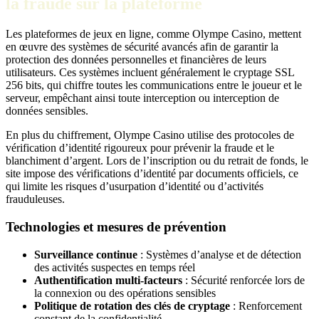
la fraude sur la plateforme
Les plateformes de jeux en ligne, comme Olympe Casino, mettent
en œuvre des systèmes de sécurité avancés afin de garantir la
protection des données personnelles et financières de leurs
utilisateurs. Ces systèmes incluent généralement le cryptage SSL
256 bits, qui chiffre toutes les communications entre le joueur et le
serveur, empêchant ainsi toute interception ou interception de
données sensibles.
En plus du chiffrement, Olympe Casino utilise des protocoles de
vérification d’identité rigoureux pour prévenir la fraude et le
blanchiment d’argent. Lors de l’inscription ou du retrait de fonds, le
site impose des vérifications d’identité par documents officiels, ce
qui limite les risques d’usurpation d’identité ou d’activités
frauduleuses.
Technologies et mesures de prévention
Surveillance continue
: Systèmes d’analyse et de détection
des activités suspectes en temps réel
Authentification multi-facteurs
: Sécurité renforcée lors de
la connexion ou des opérations sensibles
Politique de rotation des clés de cryptage
: Renforcement
constant de la confidentialité