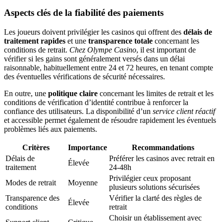
Aspects clés de la fiabilité des paiements
Les joueurs doivent privilégier les casinos qui offrent des
délais de
traitement rapides
et une
transparence totale
concernant les
conditions de retrait.
Chez Olympe Casino
, il est important de
vérifier si les gains sont généralement versés dans un délai
raisonnable, habituellement entre 24 et 72 heures, en tenant compte
des éventuelles vérifications de sécurité nécessaires.
En outre, une
politique claire
concernant les limites de retrait et les
conditions de vérification d’identité contribue à renforcer la
confiance des utilisateurs. La disponibilité d’un
service client réactif
et accessible permet également de résoudre rapidement les éventuels
problèmes liés aux paiements.
Critères
Importance
Recommandations
Délais de
Préférer les casinos avec retrait en
Élevée
traitement
24-48h
Privilégier ceux proposant
Modes de retrait
Moyenne
plusieurs solutions sécurisées
Transparence des
Vérifier la clarté des règles de
Élevée
conditions
retrait
Choisir un établissement avec