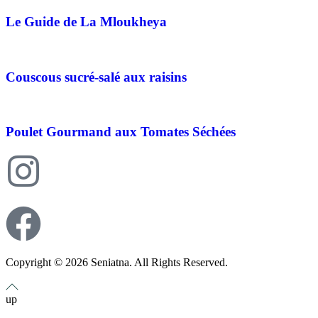
Le Guide de La Mloukheya
Couscous sucré-salé aux raisins
Poulet Gourmand aux Tomates Séchées
Copyright © 2026 Seniatna. All Rights Reserved.
up