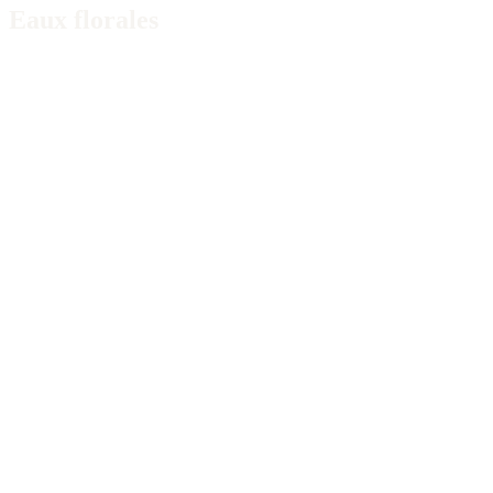
Eaux florales