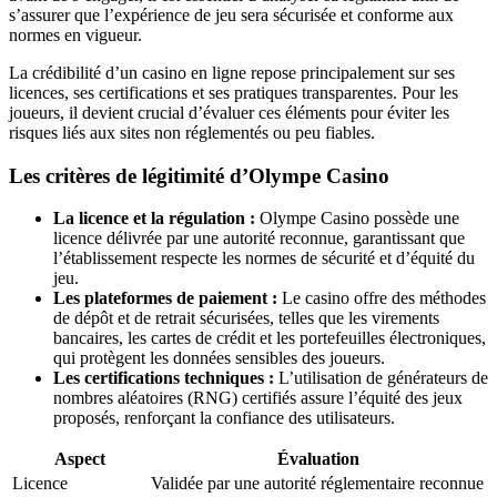
s’assurer que l’expérience de jeu sera sécurisée et conforme aux
normes en vigueur.
La crédibilité d’un casino en ligne repose principalement sur ses
licences, ses certifications et ses pratiques transparentes. Pour les
joueurs, il devient crucial d’évaluer ces éléments pour éviter les
risques liés aux sites non réglementés ou peu fiables.
Les critères de légitimité d’Olympe Casino
La licence et la régulation :
Olympe Casino possède une
licence délivrée par une autorité reconnue, garantissant que
l’établissement respecte les normes de sécurité et d’équité du
jeu.
Les plateformes de paiement :
Le casino offre des méthodes
de dépôt et de retrait sécurisées, telles que les virements
bancaires, les cartes de crédit et les portefeuilles électroniques,
qui protègent les données sensibles des joueurs.
Les certifications techniques :
L’utilisation de générateurs de
nombres aléatoires (RNG) certifiés assure l’équité des jeux
proposés, renforçant la confiance des utilisateurs.
Aspect
Évaluation
Licence
Validée par une autorité réglementaire reconnue