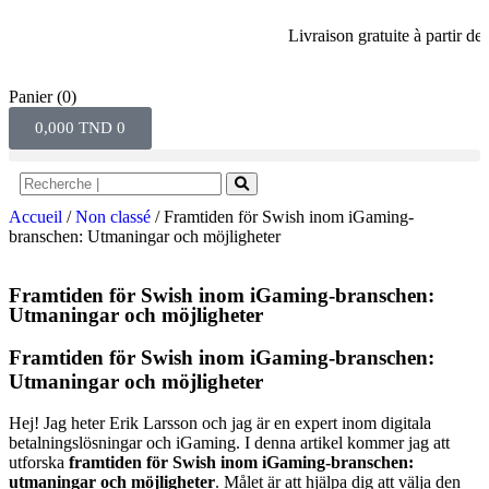
Livraison gratuite à partir de 80 d
Panier
(0)
0,000
TND
0
Accueil
/
Non classé
/ Framtiden för Swish inom iGaming-
branschen: Utmaningar och möjligheter
Framtiden för Swish inom iGaming-branschen:
Utmaningar och möjligheter
Framtiden för Swish inom iGaming-branschen:
Utmaningar och möjligheter
Hej! Jag heter Erik Larsson och jag är en expert inom digitala
betalningslösningar och iGaming. I denna artikel kommer jag att
utforska
framtiden för Swish inom iGaming-branschen:
utmaningar och möjligheter
. Målet är att hjälpa dig att välja den