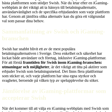
bästa plattformen som stödjer Swish. När du letar efter en iGaming-
webbplats är det viktigt att ta hänsyn till betalningsalternativ,
användarvänlighet och de specifika erbjudanden som varje plattform
har. Genom att jämföra olika alternativ kan du göra ett välgrundat
val som passar dina behov.
Sammanfattning av Swish och iGaming-
branschen
Swish har snabbt blivit ett av de mest populära
betalningsalternativen i Sverige. Dess enkelhet och säkerhet har
lockat både användare och företag, inklusive iGaming-plattformar.
För att förstå
framtiden för Swish inom iGaming-branschen:
utmaningar och möjligheter
, är det viktigt att titta på aktörer som
erbjuder Swish som betalningsmetod. Det finns flera plattformar
som sticker ut, och varje plattform har sina egna styrkor och
svagheter, beroende på vilken typ av spelupplevelse du söker.
Jämförelse av iGaming-plattformar som
accepterar Swish
När det kommer till att välja en iGaming-webbplats med Swish som