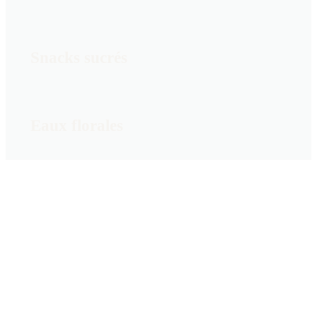
Snacks sucrés
Eaux florales