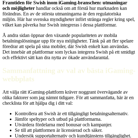
Framtiden för Swish inom iGaming-branschen: utmaningar
och möjligheter
handlar också om att förstå hur marknaden kan
förändras. En av de största utmaningarna är den regulatoriska
miljön. Här har svenska myndigheter infört stränga regler kring spel,
vilket kan påverka hur Swish integreras i dessa plattformar.
Å andra sidan öppnar den växande populariteten av mobila
betalningslösningar upp för nya möjligheter. Tänk på att fler spelare
föredrar att spela på sina mobiler, där Swish enkelt kan användas.
Det innebär att plattformar som lyckas integrera Swish på ett smidigt
och effektivt sätt kan dra nytta av ökade användarantal.
Sammanfattning av val av bästa iGaming-
webbplats
Att välja rätt iGaming-plattform kräver noggrant övervägande av
olika faktorer som jag nämnt tidigare. För att sammanfatta, här är en
checklista för att hjälpa dig i ditt val:
Kontrollera att Swish är ett tillgängligt betalningsalternativ.
Jämför speltyper och utbud på plattformarna.
Utvärdera fördelarna med bonusar och kampanjer.
Se till att plattformen är licensierad och säker.
Undersök supportalternativ och kundtjänstens tillgänglighet.