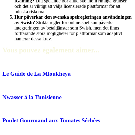
iGaming?
Ditt spelande bör alltid ske inom rimliga gränser,
och det är viktigt att välja licensierade plattformar för att
minska riskerna.
Hur påverkar den svenska spelregleringen användningen
av Swish?
Strikta regler för online-spel kan påverka
integreringen av betaltjänster som Swish, men det finns
fortfarande stora möjligheter för plattformar som adaptivt
hanterar dessa krav.
Vous pouvez également aimer...
Le Guide de La Mloukheya
Nwasser à la Tunisienne
Poulet Gourmand aux Tomates Séchées