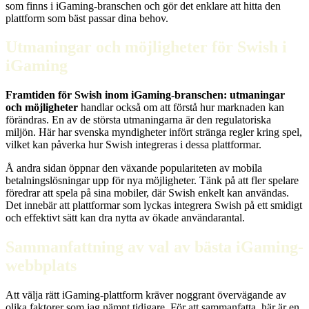
som finns i iGaming-branschen och gör det enklare att hitta den
plattform som bäst passar dina behov.
Utmaningar och möjligheter för Swish i
iGaming
Framtiden för Swish inom iGaming-branschen: utmaningar
och möjligheter
handlar också om att förstå hur marknaden kan
förändras. En av de största utmaningarna är den regulatoriska
miljön. Här har svenska myndigheter infört stränga regler kring spel,
vilket kan påverka hur Swish integreras i dessa plattformar.
Å andra sidan öppnar den växande populariteten av mobila
betalningslösningar upp för nya möjligheter. Tänk på att fler spelare
föredrar att spela på sina mobiler, där Swish enkelt kan användas.
Det innebär att plattformar som lyckas integrera Swish på ett smidigt
och effektivt sätt kan dra nytta av ökade användarantal.
Sammanfattning av val av bästa iGaming-
webbplats
Att välja rätt iGaming-plattform kräver noggrant övervägande av
olika faktorer som jag nämnt tidigare. För att sammanfatta, här är en