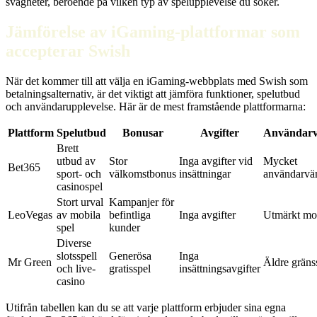
svagheter, beroende på vilken typ av spelupplevelse du söker.
Jämförelse av iGaming-plattformar som
accepterar Swish
När det kommer till att välja en iGaming-webbplats med Swish som
betalningsalternativ, är det viktigt att jämföra funktioner, spelutbud
och användarupplevelse. Här är de mest framstående plattformarna:
Plattform
Spelutbud
Bonusar
Avgifter
Användarv
Brett
utbud av
Stor
Inga avgifter vid
Mycket
Bet365
sport- och
välkomstbonus
insättningar
användarvä
casinospel
Stort urval
Kampanjer för
LeoVegas
av mobila
befintliga
Inga avgifter
Utmärkt mo
spel
kunder
Diverse
slotsspell
Generösa
Inga
Mr Green
Äldre gränss
och live-
gratisspel
insättningsavgifter
casino
Utifrån tabellen kan du se att varje plattform erbjuder sina egna