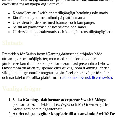
checklista för att hjälpa dig i ditt val:
Kontrollera att Swish är ett tillgängligt betalningsalternativ.
Jämför speltyper och utbud på plattformarna.
Utvärdera fördelarna med bonusar och kampanjer.
Se till att plattformen är licensierad och säker.
Undersök supportalternativ och kundtjänstens tillgänglighet.
Slutsats
Framtiden för Swish inom iGaming-branschen erbjuder både
utmaningar och möjligheter, men med rätt information och
jämförelse kan du hitta den plattform som bäst passar dina behov.
Oavsett om du är en ny spelare eller duktig inom iGaming, är det
viktigt att du genomför noggranna jämförelser och väger fördelar
och nackdelar för olika plattformar
casino med svensk licens swish
.
Vanliga frågor
Vilka iGaming-plattformar accepterar Swish?
Många
plattformar som Bet365, LeoVegas och Mr Green erbjuder
Swish som betalningsalternativ.
Är det några avgifter kopplade till att använda Swish?
De