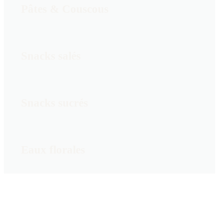
Pâtes & Couscous
Snacks salés
Snacks sucrés
Eaux florales