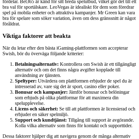
fördelar. Bet365 är känd för sitt breda spelutbud, vilket gör det till ett
bra val för sportälskare. LeoVegas är idealiskt för dem som föredrar
spel på mobila enheter och attraktiva kampanjer. Mr Green kan vara
bra för spelare som söker variation, även om dess gränssnitt är något
föråldrat.
Viktiga faktorer att beakta
När du letar efter den bästa iGaming-plattformen som accepterar
Swish, bör du överväga följande kriterier:
Betalningsalternativ:
Kontrollera om Swish är ett tillgängligt
alternativ och om det finns några avgifter kopplade till
användning av tjänsten.
Speltyper:
Utvärdera om plattformen erbjuder de spel du är
intresserad av, vare sig det är sport, casino eller poker.
Bonusar och kampanjer:
Jämför bonusar och belöningar
som erbjuds på olika plattformar för att maximera din
spelupplevelse.
Licens och säkerhet:
Se till att plattformen är licensierad och
erbjuder en säker spelmiljö.
Support och kundtjänst:
Tillgång till support är avgörande.
Kolla vilka alternativ som finns för kontakt och supporttider.
Dessa faktorer hjälper dig att navigera genom de många alternativ