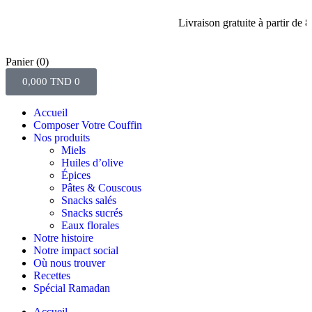
Livraison gratuite à partir de 80 
Panier
(0)
0,000
TND
0
Accueil
Composer Votre Couffin
Nos produits
Miels
Huiles d’olive
Épices
Pâtes & Couscous
Snacks salés
Snacks sucrés
Eaux florales
Notre histoire
Notre impact social
Où nous trouver
Recettes
Spécial Ramadan
Accueil