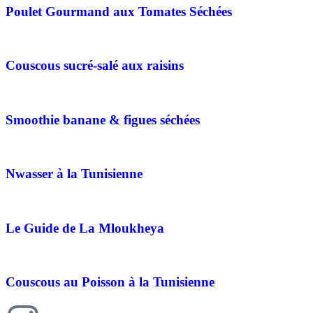
Poulet Gourmand aux Tomates Séchées
Couscous sucré-salé aux raisins
Smoothie banane & figues séchées
Nwasser à la Tunisienne
Le Guide de La Mloukheya
Couscous au Poisson à la Tunisienne