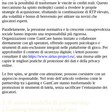
ma con la possibilità di trasformare le vincite in crediti reali. Questo
meccanismo ha spinto molteplici casinò a rivedere le proprie
strategie di acquisizione, sfruttando la combinazione di RTP elevato,
alta volatilità e bonus di benvenuto per attirare sia novizi che
giocatori esperti.
Parallelamente, la pressione normativa e la crescente consapevolezza
sociale hanno imposto una responsabilità più rigorosa.
Organizzazioni come GamCare hanno iniziato a collaborare
direttamente con gli operatori, offrendo supporto psicologico e
strumenti di auto‑esclusione integrati nelle piattaforme di gioco. Per
approfondire il contesto di sicurezza digitale, i lettori possono
consultare il sito
https://www.sirius-project.eu/
, una risorsa utile per
capire le migliori pratiche di protezione dei dati e della privacy
online.
Le free spins, se gestite con attenzione, possono coesistere con un
approccio responsabile. Nel resto dell’articolo vedremo come le
partnership tra i‑gaming e GamCare stanno trasformando le
promozioni in strumenti di tutela, senza sacrificare l’entusiasmo dei
giocatori.
1. Il nuovo modello di partnership:
i‑Gaming incontra GamCare