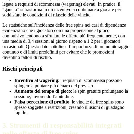
legate a requisiti di scommessa (wagering) elevati. In pratica, il
“gancio” si trasforma in un incentivo a continuare a giocare per
soddisfare le condizioni di rilascio delle vincite.
Le statistiche sull’incidenza delle free spins nei casi di dipendenza
evidenziano che i giocatori con una propensione al gioco
compulsivo tendono a sfruttare le offerte più frequentemente, con
una media di 3,4 sessioni al giorno rispetto a 1,2 per i giocatori
occasionali. Questo dato sottolinea l’importanza di un monitoraggio
continuo e di limiti predefiniti per evitare che le promozioni
diventino fattori di rischio.
Rischi principali
Incentivo al wagering
: i requisiti di scommessa possono
spingere a puntare più denaro del previsto.
Aumento del tempo di gioco
: le spin gratuite prolungano la
sessione, favorendo l’abitudine.
Falsa percezione di profitto
: le vincite da free spins sono
spesso soggette a restrizioni, creando illusioni di guadagno
rapido.
3. Strumenti di responsabilità integrati
nelle offerte di free spins