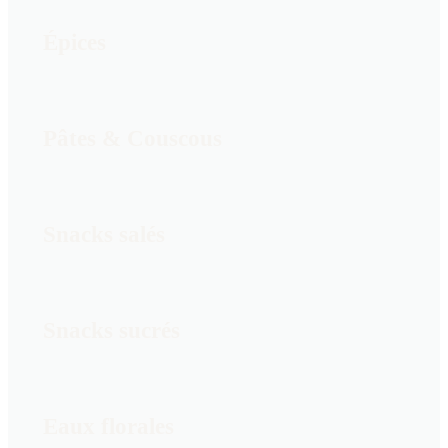
Épices
Pâtes & Couscous
Snacks salés
Snacks sucrés
Eaux florales