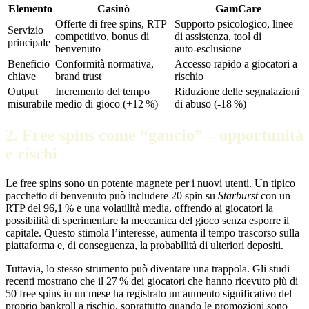
Elemento
Casinò
GamCare
Offerte di free spins, RTP
Supporto psicologico, linee
Servizio
competitivo, bonus di
di assistenza, tool di
principale
benvenuto
auto‑esclusione
Beneficio
Conformità normativa,
Accesso rapido a giocatori a
chiave
brand trust
rischio
Output
Incremento del tempo
Riduzione delle segnalazioni
misurabile
medio di gioco (+12 %)
di abuso (‑18 %)
2. Free spins come “gancio” – opportunità
e rischi
Le free spins sono un potente magnete per i nuovi utenti. Un tipico
pacchetto di benvenuto può includere 20 spin su
Starburst
con un
RTP del 96,1 % e una volatilità media, offrendo ai giocatori la
possibilità di sperimentare la meccanica del gioco senza esporre il
capitale. Questo stimola l’interesse, aumenta il tempo trascorso sulla
piattaforma e, di conseguenza, la probabilità di ulteriori depositi.
Tuttavia, lo stesso strumento può diventare una trappola. Gli studi
recenti mostrano che il 27 % dei giocatori che hanno ricevuto più di
50 free spins in un mese ha registrato un aumento significativo del
proprio bankroll a rischio, soprattutto quando le promozioni sono