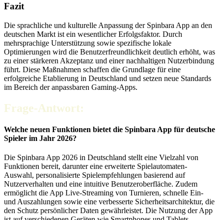
Fazit
Die sprachliche und kulturelle Anpassung der Spinbara App an den
deutschen Markt ist ein wesentlicher Erfolgsfaktor. Durch
mehrsprachige Unterstützung sowie spezifische lokale
Optimierungen wird die Benutzerfreundlichkeit deutlich erhöht, was
zu einer stärkeren Akzeptanz und einer nachhaltigen Nutzerbindung
führt. Diese Maßnahmen schaffen die Grundlage für eine
erfolgreiche Etablierung in Deutschland und setzen neue Standards
im Bereich der anpassbaren Gaming-Apps.
Frage-Antwort:
Welche neuen Funktionen bietet die Spinbara App für deutsche
Spieler im Jahr 2026?
Die Spinbara App 2026 in Deutschland stellt eine Vielzahl von
Funktionen bereit, darunter eine erweiterte Spielautomaten-
Auswahl, personalisierte Spielempfehlungen basierend auf
Nutzerverhalten und eine intuitive Benutzeroberfläche. Zudem
ermöglicht die App Live-Streaming von Turnieren, schnelle Ein-
und Auszahlungen sowie eine verbesserte Sicherheitsarchitektur, die
den Schutz persönlicher Daten gewährleistet. Die Nutzung der App
ist auf verschiedenen Geräten wie Smartphones und Tablets