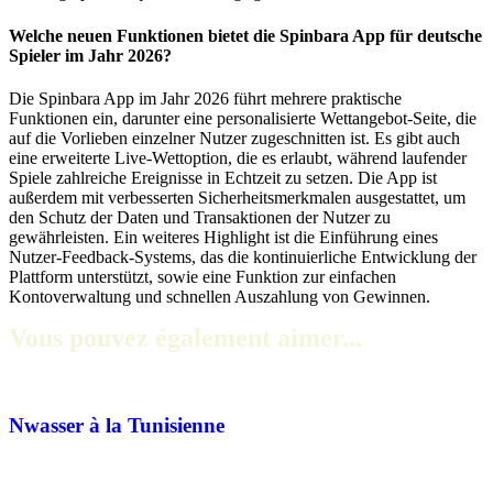
Welche neuen Funktionen bietet die Spinbara App für deutsche
Spieler im Jahr 2026?
Die Spinbara App im Jahr 2026 führt mehrere praktische
Funktionen ein, darunter eine personalisierte Wettangebot-Seite, die
auf die Vorlieben einzelner Nutzer zugeschnitten ist. Es gibt auch
eine erweiterte Live-Wettoption, die es erlaubt, während laufender
Spiele zahlreiche Ereignisse in Echtzeit zu setzen. Die App ist
außerdem mit verbesserten Sicherheitsmerkmalen ausgestattet, um
den Schutz der Daten und Transaktionen der Nutzer zu
gewährleisten. Ein weiteres Highlight ist die Einführung eines
Nutzer-Feedback-Systems, das die kontinuierliche Entwicklung der
Plattform unterstützt, sowie eine Funktion zur einfachen
Kontoverwaltung und schnellen Auszahlung von Gewinnen.
Vous pouvez également aimer...
Nwasser à la Tunisienne