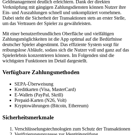
Geldmanagement deutlich erleichtern. Dank der direkten
Verknüpfung mit gängigen Zahlungsdiensten können Nutzer ihre
Ein- und Auszahlungen schnell und unkompliziert vornehmen.
Dabei steht die Sicherheit der Transaktionen stets an erster Stelle,
um das Vertrauen der Spieler zu gewährleisten.
Mit einer benutzerfreundlichen Oberfläche und vielfältigen
Zahlungsmöglichkeiten ist die App optimal auf die Bedürfnisse
deutscher Spieler abgestimmt. Das effiziente System sorgt für
reibungslose Abläufe, sodass sich die Nutzer voll und ganz auf das
Spielerlebnis konzentrieren können. Im Folgenden sind die
wichtigsten Funktionen im Detail dargestellt.
Verfügbare Zahlungsmethoden
SEPA-Überweisung
Kreditkarten (Visa, MasterCard)
E-Wallets (PayPal, Skrill)
Prepaid-Karten (N26, Volt)
Kryptowährungen (Bitcoin, Ethereum)
Sicherheitsmerkmale
Verschlüsselungstechnologien zum Schutz der Transaktionen
Verifizierungsprozesse zur Identitätsprüfung