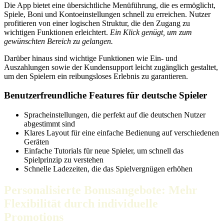
Die App bietet eine übersichtliche Menüführung, die es ermöglicht,
Spiele, Boni und Kontoeinstellungen schnell zu erreichen. Nutzer
profitieren von einer logischen Struktur, die den Zugang zu
wichtigen Funktionen erleichtert.
Ein Klick genügt, um zum
gewünschten Bereich zu gelangen.
Darüber hinaus sind wichtige Funktionen wie Ein- und
Auszahlungen sowie der Kundensupport leicht zugänglich gestaltet,
um den Spielern ein reibungsloses Erlebnis zu garantieren.
Benutzerfreundliche Features für deutsche Spieler
Spracheinstellungen, die perfekt auf die deutschen Nutzer
abgestimmt sind
Klares Layout für eine einfache Bedienung auf verschiedenen
Geräten
Einfache Tutorials für neue Spieler, um schnell das
Spielprinzip zu verstehen
Schnelle Ladezeiten, die das Spielvergnügen erhöhen
Personalisierte Bonusangebote: Mehr
Flexibilität durch individuelle
Promotions