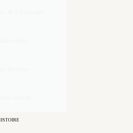
tes & Couscous
cks salés
x florales
cks sucrés
ISTOIRE