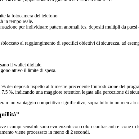
ite la fotocamera del telefono.
sh in tempo reale.
sazione per individuare pattern anomali (es. depositi multipli da paesi d
 sbloccato al raggiungimento di specifici obiettivi di sicurezza, ad esem
ano il wallet digitale.
ono attivo il limite di spesa.
 % dei depositi rispetto al trimestre precedente l’introduzione del pro
al 7,5 %, indicando una maggiore retention legata alla percezione di sicu
rare un vantaggio competitivo significativo, soprattutto in un mercato d
uillità”
ove i campi sensibili sono evidenziati con colori contrastanti e icone di 
agamento viene processato in meno di 2 secondi.