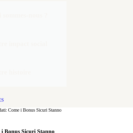
i sommes-nous ?
re impact social
re histoire
ES
ati: Come i Bonus Sicuri Stanno
 i Bonus Sicuri Stanno