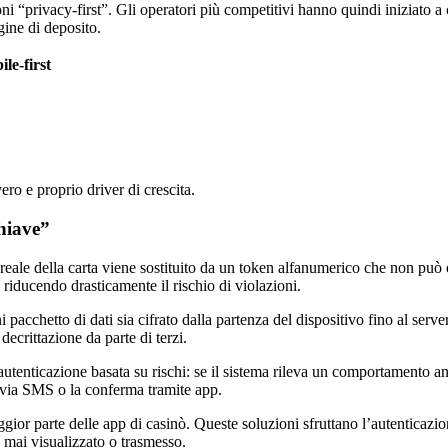
ni “privacy‑first”. Gli operatori più competitivi hanno quindi iniziato 
ine di deposito.
le‑first
ro e proprio driver di crescita.
chiave”
ale della carta viene sostituito da un token alfanumerico che non può e
 riducendo drasticamente il rischio di violazioni.
acchetto di dati sia cifrato dalla partenza del dispositivo fino al serve
crittazione da parte di terzi.
autenticazione basata su rischi: se il sistema rileva un comportamento
 via SMS o la conferma tramite app.
gior parte delle app di casinò. Queste soluzioni sfruttano l’autenticazi
 mai visualizzato o trasmesso.