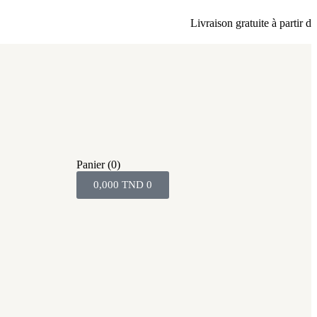
Livraison gratuite à partir de 80 
Panier
(0)
0,000
TND
0