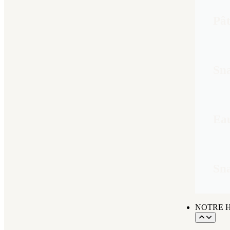
Pâ
Sna
Eau
Sna
NOTRE H