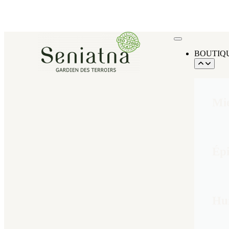
BOUTIQ
Mie
Épi
Hui