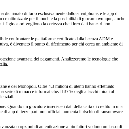
ha dichiarato di farlo esclusivamente dallo smartphone, e le app di
cce ottimizzate per il touch e la possibilità di giocare ovunque, anche
i. I giocatori vogliono la certezza che i loro dati bancari non
ibile confrontare le piattaforme certificate dalla licenza ADM e
ttiva, è diventato il punto di riferimento per chi cerca un ambiente di
a protezione avanzata dei pagamenti. Analizzeremo le tecnologie che
alia.
ane e dei Monopoli. Oltre 4,3 milioni di utenti hanno effettuato
serie di minacce informatiche. Il 37 % degli attacchi mirati al
denziali.
one. Quando un giocatore inserisce i dati della carta di credito in una
ne di app di terze parti non ufficiali aumenta il rischio di ransomware
a avanzata o opzioni di autenticazione a più fattori vedono un tasso di