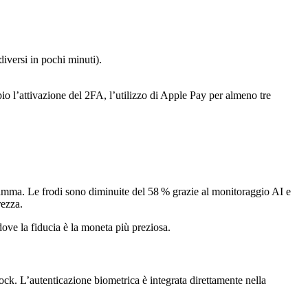
iversi in pochi minuti).
pio l’attivazione del 2FA, l’utilizzo di Apple Pay per almeno tre
gramma. Le frodi sono diminuite del 58 % grazie al monitoraggio AI e
rezza.
ove la fiducia è la moneta più preziosa.
lock. L’autenticazione biometrica è integrata direttamente nella