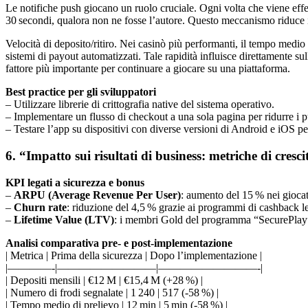
Le notifiche push giocano un ruolo cruciale. Ogni volta che viene effet
30 secondi, qualora non ne fosse l’autore. Questo meccanismo riduce il 
Velocità di deposito/ritiro. Nei casinò più performanti, il tempo medio
sistemi di payout automatizzati. Tale rapidità influisce direttamente s
fattore più importante per continuare a giocare su una piattaforma.
Best practice per gli sviluppatori
– Utilizzare librerie di crittografia native del sistema operativo.
– Implementare un flusso di checkout a una sola pagina per ridurre i 
– Testare l’app su dispositivi con diverse versioni di Android e iOS pe
6. “Impatto sui risultati di business: metriche di cresci
KPI legati a sicurezza e bonus
–
ARPU (Average Revenue Per User)
: aumento del 15 % nei giocat
–
Churn rate
: riduzione del 4,5 % grazie ai programmi di cashback lega
–
Lifetime Value (LTV)
: i membri Gold del programma “SecurePlay” 
Analisi comparativa pre‑ e post‑implementazione
| Metrica | Prima della sicurezza | Dopo l’implementazione |
|————-|—————————|—————————-|
| Depositi mensili | €12 M | €15,4 M (+28 %) |
| Numero di frodi segnalate | 1 240 | 517 (‑58 %) |
| Tempo medio di prelievo | 12 min | 5 min (‑58 %) |