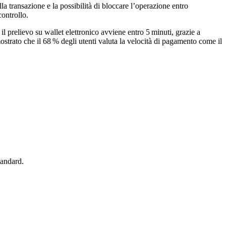
a transazione e la possibilità di bloccare l’operazione entro
controllo.
l prelievo su wallet elettronico avviene entro 5 minuti, grazie a
ostrato che il 68 % degli utenti valuta la velocità di pagamento come il
tandard.