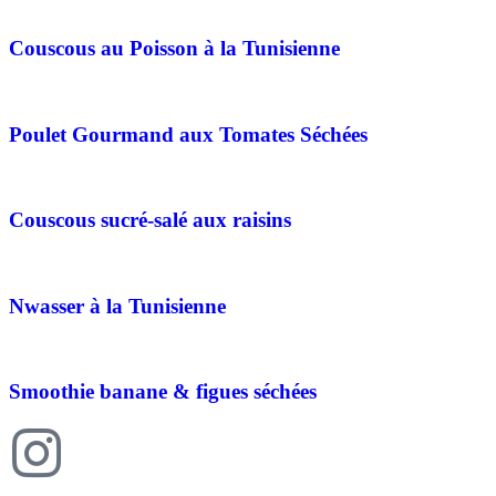
Couscous au Poisson à la Tunisienne
Poulet Gourmand aux Tomates Séchées
Couscous sucré-salé aux raisins
Nwasser à la Tunisienne
Smoothie banane & figues séchées