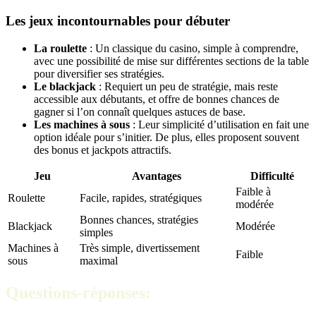
Les jeux incontournables pour débuter
La roulette
: Un classique du casino, simple à comprendre,
avec une possibilité de mise sur différentes sections de la table
pour diversifier ses stratégies.
Le blackjack
: Requiert un peu de stratégie, mais reste
accessible aux débutants, et offre de bonnes chances de
gagner si l’on connaît quelques astuces de base.
Les machines à sous
: Leur simplicité d’utilisation en fait une
option idéale pour s’initier. De plus, elles proposent souvent
des bonus et jackpots attractifs.
Jeu
Avantages
Difficulté
Faible à
Roulette
Facile, rapides, stratégiques
modérée
Bonnes chances, stratégies
Blackjack
Modérée
simples
Machines à
Très simple, divertissement
Faible
sous
maximal
Questions-réponses: