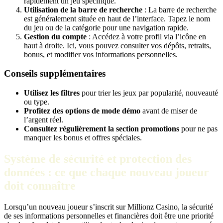
rapidement un jeu spécifique.
Utilisation de la barre de recherche
: La barre de recherche
est généralement située en haut de l’interface. Tapez le nom
du jeu ou de la catégorie pour une navigation rapide.
Gestion du compte
: Accédez à votre profil via l’icône en
haut à droite. Ici, vous pouvez consulter vos dépôts, retraits,
bonus, et modifier vos informations personnelles.
Conseils supplémentaires
Utilisez les filtres
pour trier les jeux par popularité, nouveauté
ou type.
Profitez des options de mode démo
avant de miser de
l’argent réel.
Consultez régulièrement la section promotions
pour ne pas
manquer les bonus et offres spéciales.
Système de sécurité et protection des
données : ce que chaque nouveau joueur
doit connaître
Lorsqu’un nouveau joueur s’inscrit sur Millionz Casino, la sécurité
de ses informations personnelles et financières doit être une priorité