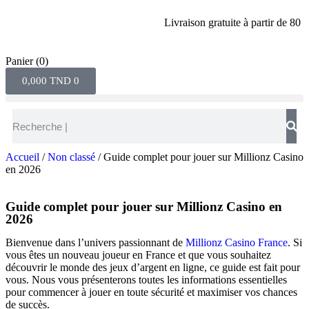
Livraison gratuite à partir de 80 dinar
Panier
(0)
0,000
TND
0
Accueil
/
Non classé
/ Guide complet pour jouer sur Millionz Casino
en 2026
Guide complet pour jouer sur Millionz Casino en
2026
Bienvenue dans l’univers passionnant de
Millionz Casino France
. Si
vous êtes un nouveau joueur en France et que vous souhaitez
découvrir le monde des jeux d’argent en ligne, ce guide est fait pour
vous. Nous vous présenterons toutes les informations essentielles
pour commencer à jouer en toute sécurité et maximiser vos chances
de succès.