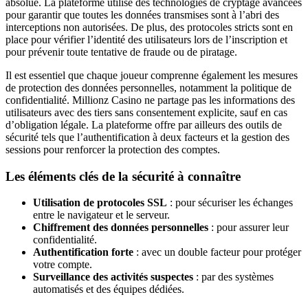
absolue. La plateforme utilise des technologies de cryptage avancées
pour garantir que toutes les données transmises sont à l’abri des
interceptions non autorisées. De plus, des protocoles stricts sont en
place pour vérifier l’identité des utilisateurs lors de l’inscription et
pour prévenir toute tentative de fraude ou de piratage.
Il est essentiel que chaque joueur comprenne également les mesures
de protection des données personnelles, notamment la politique de
confidentialité. Millionz Casino ne partage pas les informations des
utilisateurs avec des tiers sans consentement explicite, sauf en cas
d’obligation légale. La plateforme offre par ailleurs des outils de
sécurité tels que l’authentification à deux facteurs et la gestion des
sessions pour renforcer la protection des comptes.
Les éléments clés de la sécurité à connaître
Utilisation de protocoles SSL
: pour sécuriser les échanges
entre le navigateur et le serveur.
Chiffrement des données personnelles
: pour assurer leur
confidentialité.
Authentification forte
: avec un double facteur pour protéger
votre compte.
Surveillance des activités suspectes
: par des systèmes
automatisés et des équipes dédiées.