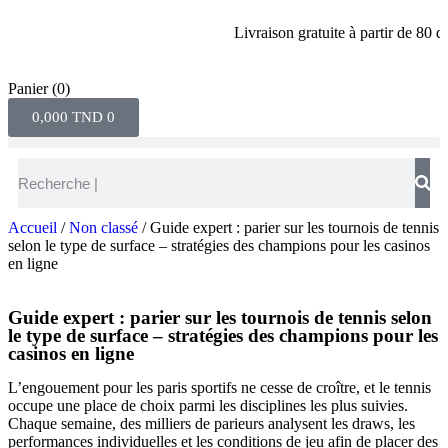
Livraison gratuite à partir de 80 dinars
Panier
(0)
0,000
TND
0
Accueil
/
Non classé
/ Guide expert : parier sur les tournois de tennis
selon le type de surface – stratégies des champions pour les casinos
en ligne
Guide expert : parier sur les tournois de tennis selon
le type de surface – stratégies des champions pour les
casinos en ligne
L’engouement pour les paris sportifs ne cesse de croître, et le tennis
occupe une place de choix parmi les disciplines les plus suivies.
Chaque semaine, des milliers de parieurs analysent les draws, les
performances individuelles et les conditions de jeu afin de placer des