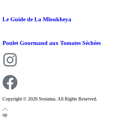
Le Guide de La Mloukheya
Poulet Gourmand aux Tomates Séchées
Copyright © 2026 Seniatna. All Rights Reserved.
up