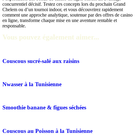
concurrentiel décisif. Testez ces concepts lors du prochain Grand
Chelem ou d’un tournoi indoor, et vous découvrirez rapidement
comment une approche analytique, soutenue par des offres de casino
en ligne, transforme chaque mise en une aventure rentable et
responsable.
Vous pouvez également aimer...
Couscous sucré-salé aux raisins
Nwasser à la Tunisienne
Smoothie banane & figues séchées
Couscous au Poisson à la Tunisienne