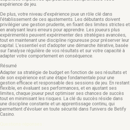
expérience de jeu.
De plus, votre niveau d’expérience joue un rôle clé dans
l’établissement de ces ajustements. Les débutants doivent
privilégier une gestion prudente, en fixant des limites strictes et
en analysant leurs erreurs pour apprendre. Les joueurs plus
expérimentés peuvent expérimenter des stratégies avancées,
tout en maintenant une discipline rigoureuse pour préserver leur
capital. L’essentiel est d’adopter une démarche itérative, basée
sur l’analyse régulière de vos résultats et sur votre capacité à
adapter votre comportement en conséquence.
Résumé
Adapter sa stratégie de budget en fonction de ses résultats et
de son expérience est une étape fondamentale pour une
gestion efficace et responsable des sessions de jeu. En restant
flexible, en évaluant ses performances, et en ajustant ses
limites, chaque joueur peut optimiser ses chances de succès
tout en minimisant les risques. La clé du succès réside dans
une discipline constante et un apprentissage continu, qui
permettent d’évoluer en toute sécurité dans l’univers de Betify
Casino.
Questions-réponses :