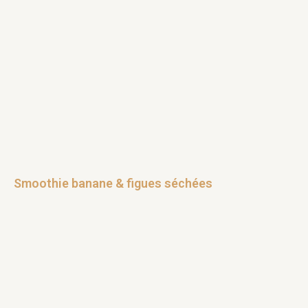
Smoothie banane & figues séchées