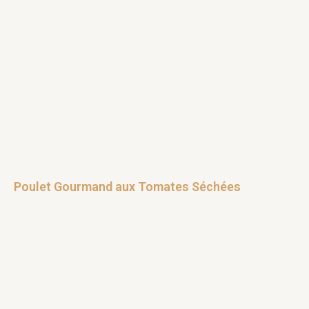
Poulet Gourmand aux Tomates Séchées