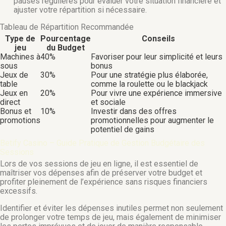
pauses régulières pour évaluer votre situation financière et
ajuster votre répartition si nécessaire.
Tableau de Répartition Recommandée
Type de
Pourcentage
Conseils
jeu
du Budget
Machines à
40%
Favoriser pour leur simplicité et leurs
sous
bonus
Jeux de
30%
Pour une stratégie plus élaborée,
table
comme la roulette ou le blackjack
Jeux en
20%
Pour vivre une expérience immersive
direct
et sociale
Bonus et
10%
Investir dans des offres
promotions
promotionnelles pour augmenter le
potentiel de gains
Betify Casino – Guide Pratique de Gestion Budgétaire des
Sessions
Lors de vos sessions de jeu en ligne, il est essentiel de
maîtriser vos dépenses afin de préserver votre budget et
profiter pleinement de l’expérience sans risques financiers
excessifs.
Identifier et éviter les dépenses inutiles permet non seulement
de prolonger votre temps de jeu, mais également de minimiser