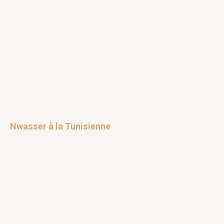
Nwasser à la Tunisienne