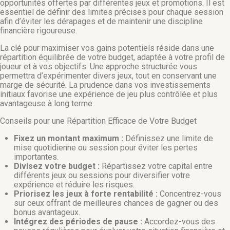
opportunités offertes par différentes jeux et promotions. Il est
essentiel de définir des limites précises pour chaque session
afin d’éviter les dérapages et de maintenir une discipline
financière rigoureuse.
La clé pour maximiser vos gains potentiels réside dans une
répartition équilibrée de votre budget, adaptée à votre profil de
joueur et à vos objectifs. Une approche structurée vous
permettra d’expérimenter divers jeux, tout en conservant une
marge de sécurité. La prudence dans vos investissements
initiaux favorise une expérience de jeu plus contrôlée et plus
avantageuse à long terme.
Conseils pour une Répartition Efficace de Votre Budget
Fixez un montant maximum :
Définissez une limite de
mise quotidienne ou session pour éviter les pertes
importantes.
Divisez votre budget :
Répartissez votre capital entre
différents jeux ou sessions pour diversifier votre
expérience et réduire les risques.
Priorisez les jeux à forte rentabilité :
Concentrez-vous
sur ceux offrant de meilleures chances de gagner ou des
bonus avantageux.
Intégrez des périodes de pause :
Accordez-vous des