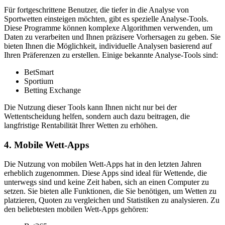
Für fortgeschrittene Benutzer, die tiefer in die Analyse von
Sportwetten einsteigen möchten, gibt es spezielle Analyse-Tools.
Diese Programme können komplexe Algorithmen verwenden, um
Daten zu verarbeiten und Ihnen präzisere Vorhersagen zu geben. Sie
bieten Ihnen die Möglichkeit, individuelle Analysen basierend auf
Ihren Präferenzen zu erstellen. Einige bekannte Analyse-Tools sind:
BetSmart
Sportium
Betting Exchange
Die Nutzung dieser Tools kann Ihnen nicht nur bei der
Wettentscheidung helfen, sondern auch dazu beitragen, die
langfristige Rentabilität Ihrer Wetten zu erhöhen.
4. Mobile Wett-Apps
Die Nutzung von mobilen Wett-Apps hat in den letzten Jahren
erheblich zugenommen. Diese Apps sind ideal für Wettende, die
unterwegs sind und keine Zeit haben, sich an einen Computer zu
setzen. Sie bieten alle Funktionen, die Sie benötigen, um Wetten zu
platzieren, Quoten zu vergleichen und Statistiken zu analysieren. Zu
den beliebtesten mobilen Wett-Apps gehören: