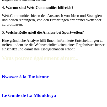
4. Warum sind Wett-Communities hilfreich?
Wett-Communities bieten den Austausch von Ideen und Strategien
und helfen Anfängern, von den Erfahrungen erfahrener Wettender
zu profitieren.
5. Welche Rolle spielt die Analyse bei Sportwetten?
Eine gründliche Analyse hilft Ihnen, informierte Entscheidungen zu
treffen, indem sie die Wahrscheinlichkeiten eines Ergebnisses besser
einschätzt und damit Ihre Erfolgschancen erhöht.
Vous pouvez également aimer...
Nwasser à la Tunisienne
Le Guide de La Mloukheya