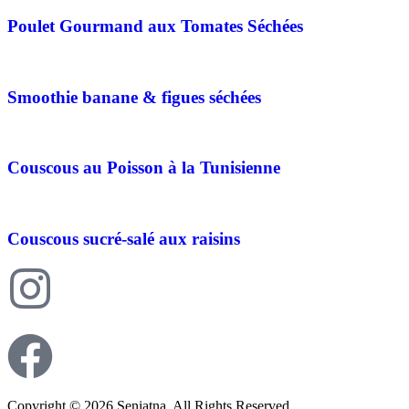
Poulet Gourmand aux Tomates Séchées
Smoothie banane & figues séchées
Couscous au Poisson à la Tunisienne
Couscous sucré-salé aux raisins
Copyright © 2026 Seniatna. All Rights Reserved.