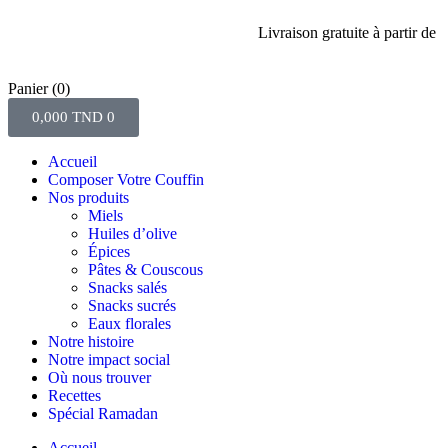
Livraison gratuite à partir de 80 
Panier
(0)
0,000
TND
0
Accueil
Composer Votre Couffin
Nos produits
Miels
Huiles d’olive
Épices
Pâtes & Couscous
Snacks salés
Snacks sucrés
Eaux florales
Notre histoire
Notre impact social
Où nous trouver
Recettes
Spécial Ramadan
Accueil