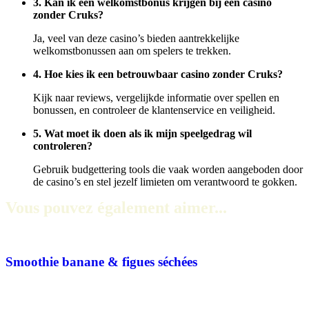
3. Kan ik een welkomstbonus krijgen bij een casino
zonder Cruks?
Ja, veel van deze casino’s bieden aantrekkelijke
welkomstbonussen aan om spelers te trekken.
4. Hoe kies ik een betrouwbaar casino zonder Cruks?
Kijk naar reviews, vergelijkde informatie over spellen en
bonussen, en controleer de klantenservice en veiligheid.
5. Wat moet ik doen als ik mijn speelgedrag wil
controleren?
Gebruik budgettering tools die vaak worden aangeboden door
de casino’s en stel jezelf limieten om verantwoord te gokken.
Vous pouvez également aimer...
Smoothie banane & figues séchées