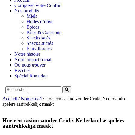
Composer Votre Couffin
Nos produits
Miels
Huiles d’olive
Épices
Pâtes & Couscous
Snacks salés
Snacks sucrés
Eaux florales
Notre histoire
Notre impact social
Où nous trouver
Recettes
Spécial Ramadan
Accueil
/
Non classé
/ Hoe een casino zonder Cruks Nederlandse
spelers aantrekkelijk maakt
Hoe een casino zonder Cruks Nederlandse spelers
aantrekkelijk maakt