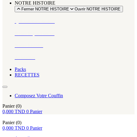
NOTRE HISTOIRE
Fermer NOTRE HISTOIRE
Ouvrir NOTRE HISTOIRE
Qui sommes-nous ?
Notre impact social
Notre histoire
Actualités
Packs
RECETTES
Composez Votre Couffin
Panier
(0)
0,000
TND
0
Panier
Panier
(0)
0,000
TND
0
Panier