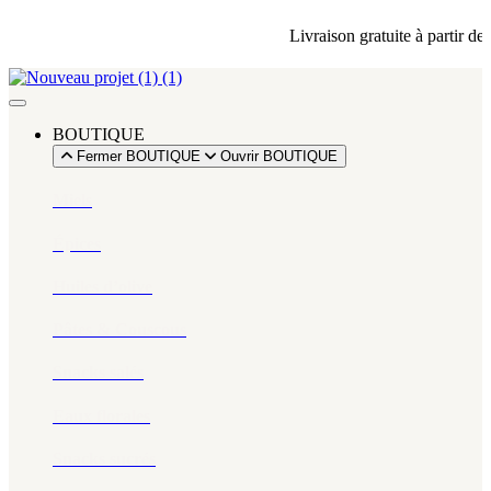
Livraison gratuite à partir de 8
BOUTIQUE
Fermer BOUTIQUE
Ouvrir BOUTIQUE
Miels
Épices​
Huiles d’olive
Pâtes & Couscous
Snacks salés
Eaux florales
Snacks sucrés