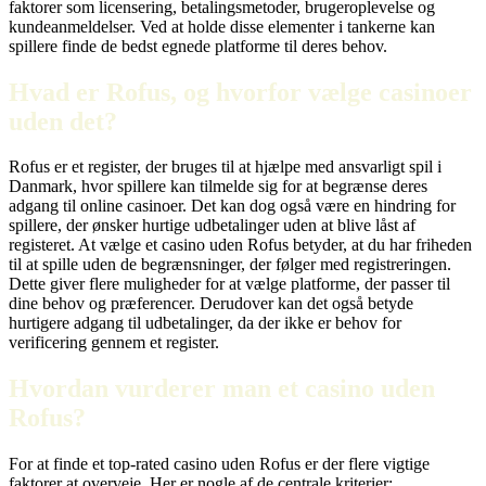
faktorer som licensering, betalingsmetoder, brugeroplevelse og
kundeanmeldelser. Ved at holde disse elementer i tankerne kan
spillere finde de bedst egnede platforme til deres behov.
Hvad er Rofus, og hvorfor vælge casinoer
uden det?
Rofus er et register, der bruges til at hjælpe med ansvarligt spil i
Danmark, hvor spillere kan tilmelde sig for at begrænse deres
adgang til online casinoer. Det kan dog også være en hindring for
spillere, der ønsker hurtige udbetalinger uden at blive låst af
registeret. At vælge et casino uden Rofus betyder, at du har friheden
til at spille uden de begrænsninger, der følger med registreringen.
Dette giver flere muligheder for at vælge platforme, der passer til
dine behov og præferencer. Derudover kan det også betyde
hurtigere adgang til udbetalinger, da der ikke er behov for
verificering gennem et register.
Hvordan vurderer man et casino uden
Rofus?
For at finde et top-rated casino uden Rofus er der flere vigtige
faktorer at overveje. Her er nogle af de centrale kriterier: