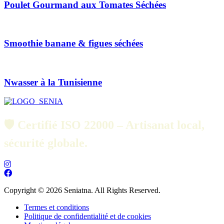
Poulet Gourmand aux Tomates Séchées
Smoothie banane & figues séchées
Nwasser à la Tunisienne
🛡️ Certifié ISO 22000 – Artisanat local,
sécurité globale.
Copyright © 2026 Seniatna. All Rights Reserved.
Termes et conditions
Politique de confidentialité et de cookies