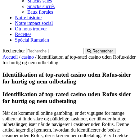
Snacks salés
Snacks sucrés
Eaux florales
Notre histoire
Notre impact social
Où nous trouver
Recettes
Spécial Ramadan
Rechercher
Rechercher
Accueil
/
casino
/ Identifikation af top-rated casino uden Rofus-sider
for hurtig og nem udbetaling
Identifikation af top-rated casino uden Rofus-sider
for hurtig og nem udbetaling
Identifikation af top-rated casino uden Rofus-sider
for hurtig og nem udbetaling
Når det kommer til online gambling, er det vigtigste for mange
spillere at finde sikre og pålidelige kasinoer, der tilbyder hurtige
udbetalinger, især når de navigerer i casinoer uden Rofus. Denne
artikel tager dig igennem, hvordan du identificerer de bedste
casinoer uden Rofus, der sikrer en nem udbetaling. Vi vil dække