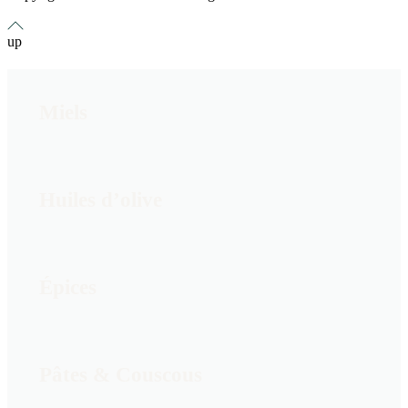
up
Miels
Huiles d’olive
Épices
Pâtes & Couscous