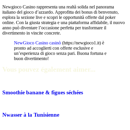
Newgioco Casino rappresenta una realtà solida nel panorama
italiano del gioco d’azzardo. Approfitta dei bonus di benvenuto,
esplora la sezione live e scopri le opportunità offerte dal poker
online. Con la giusta strategia e una piattaforma affidabile, il nuovo
anno può diventare l’occasione perfetta per trasformare il
divertimento in vincite concrete.
NewGioco Casino casinò
(https://newgioco1.it) è
pronto ad accoglierti con offerte esclusive e
un’esperienza di gioco senza pari. Buona fortuna e
buon divertimento!
Vous pouvez également aimer...
Smoothie banane & figues séchées
Nwasser à la Tunisienne