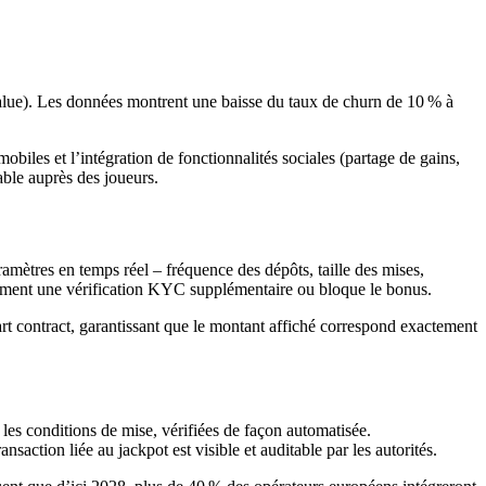
Value). Les données montrent une baisse du taux de churn de 10 % à
biles et l’intégration de fonctionnalités sociales (partage de gains,
able auprès des joueurs.
aramètres en temps réel – fréquence des dépôts, taille des mises,
uement une vérification KYC supplémentaire ou bloque le bonus.
art contract, garantissant que le montant affiché correspond exactement
.
t les conditions de mise, vérifiées de façon automatisée.
saction liée au jackpot est visible et auditable par les autorités.