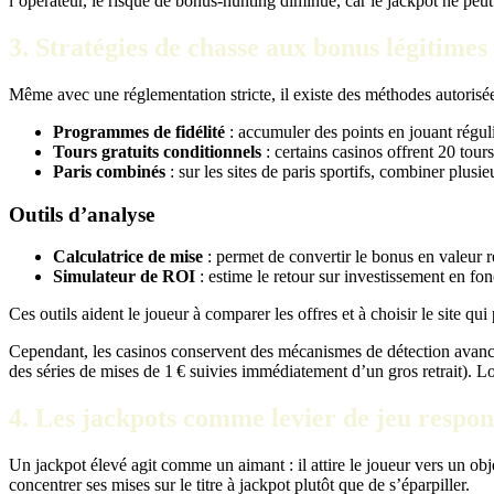
l’opérateur, le risque de bonus‑hunting diminue, car le jackpot ne peu
3. Stratégies de chasse aux bonus légitimes
Même avec une réglementation stricte, il existe des méthodes autorisée
Programmes de fidélité
: accumuler des points en jouant régul
Tours gratuits conditionnels
: certains casinos offrent 20 tours
Paris combinés
: sur les sites de paris sportifs, combiner plusi
Outils d’analyse
Calculatrice de mise
: permet de convertir le bonus en valeur 
Simulateur de ROI
: estime le retour sur investissement en fo
Ces outils aident le joueur à comparer les offres et à choisir le site qu
Cependant, les casinos conservent des mécanismes de détection avancés.
des séries de mises de 1 € suivies immédiatement d’un gros retrait). L
4. Les jackpots comme levier de jeu respon
Un jackpot élevé agit comme un aimant : il attire le joueur vers un obj
concentrer ses mises sur le titre à jackpot plutôt que de s’éparpiller.