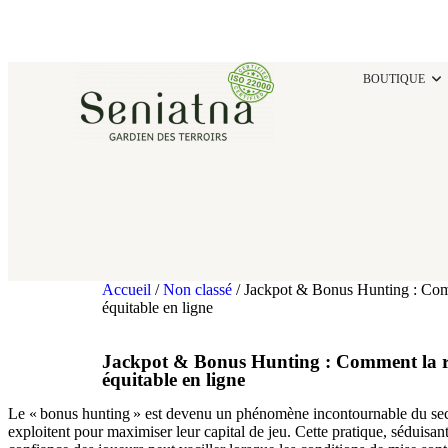
BOUTIQUE
Accueil
/
Non classé
/ Jackpot & Bonus Hunting : Comm
équitable en ligne
Jackpot & Bonus Hunting : Comment la ré
équitable en ligne
Le « bonus hunting » est devenu un phénomène incontournable du secte
exploitent pour maximiser leur capital de jeu. Cette pratique, séduisan