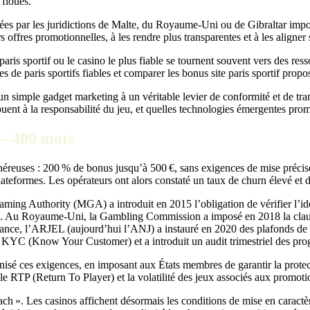
 floues.
rées par les juridictions de Malte, du Royaume‑Uni ou de Gibraltar impose
 offres promotionnelles, à les rendre plus transparentes et à les aligner 
e paris sportif ou le casino le plus fiable se tournent souvent vers des 
s de paris sportifs fiables et comparer les bonus site paris sportif propo
 d’un simple gadget marketing à un véritable levier de conformité et de t
nt à la responsabilité du jeu, et quelles technologies émergentes prome
 – 400 mots
éreuses : 200 % de bonus jusqu’à 500 €, sans exigences de mise précise
lateformes. Les opérateurs ont alors constaté un taux de churn élevé et d
ming Authority (MGA) a introduit en 2015 l’obligation de vérifier l’iden
 Au Royaume‑Uni, la Gambling Commission a imposé en 2018 la clause 
France, l’ARJEL (aujourd’hui l’ANJ) a instauré en 2020 des plafonds de
s de KYC (Know Your Customer) et a introduit un audit trimestriel des pro
nisé ces exigences, en imposant aux États membres de garantir la protec
 le RTP (Return To Player) et la volatilité des jeux associés aux promoti
h ». Les casinos affichent désormais les conditions de mise en caractères