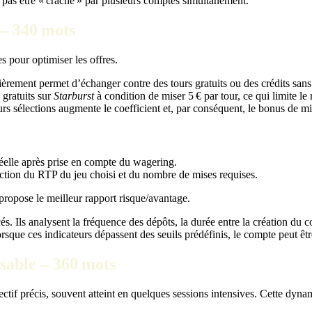
t pas être « craché » par plusieurs comptes simultanément.
 – 340 mots
s pour optimiser les offres.
ièrement permet d’échanger contre des tours gratuits ou des crédits san
 gratuits sur
Starburst
à condition de miser 5 € par tour, ce qui limite le
eurs sélections augmente le coefficient et, par conséquent, le bonus de mis
réelle après prise en compte du wagering.
nction du RTP du jeu choisi et du nombre de mises requises.
i propose le meilleur rapport risque/avantage.
 Ils analysent la fréquence des dépôts, la durée entre la création du co
orsque ces indicateurs dépassent des seuils prédéfinis, le compte peut ê
sable – 360 mots
ectif précis, souvent atteint en quelques sessions intensives. Cette dyna