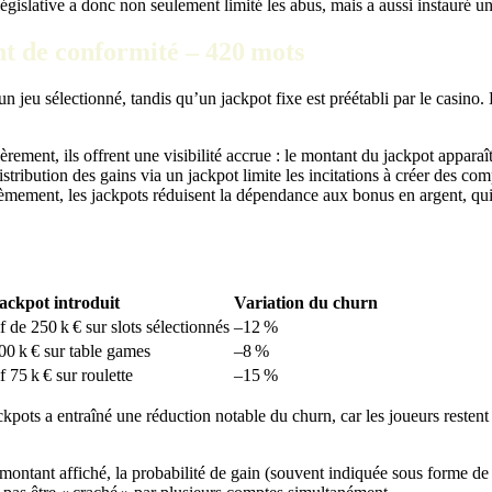
gislative a donc non seulement limité les abus, mais a aussi instauré un
ent de conformité – 420 mots
jeu sélectionné, tandis qu’un jackpot fixe est préétabli par le casino. 
ement, ils offrent une visibilité accrue : le montant du jackpot apparaît 
tribution des gains via un jackpot limite les incitations à créer des co
ièmement, les jackpots réduisent la dépendance aux bonus en argent, qui
ackpot introduit
Variation du churn
f de 250 k € sur slots sélectionnés
–12 %
00 k € sur table games
–8 %
 75 k € sur roulette
–15 %
pots a entraîné une réduction notable du churn, car les joueurs restent 
 montant affiché, la probabilité de gain (souvent indiquée sous forme de