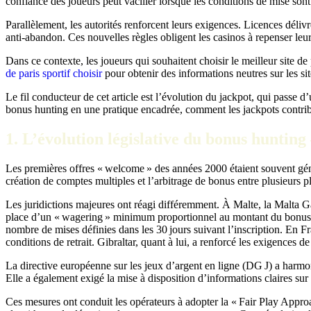
confiance des joueurs peut vaciller lorsque les conditions de mise sont
Parallèlement, les autorités renforcent leurs exigences. Licences déliv
anti‑abandon. Ces nouvelles règles obligent les casinos à repenser leurs
Dans ce contexte, les joueurs qui souhaitent choisir le meilleur site d
de paris sportif choisir
pour obtenir des informations neutres sur les site
Le fil conducteur de cet article est l’évolution du jackpot, qui passe
bonus hunting en une pratique encadrée, comment les jackpots contribue
1. L’évolution législative du bonus hunting
Les premières offres « welcome » des années 2000 étaient souvent gén
création de comptes multiples et l’arbitrage de bonus entre plusieurs p
Les juridictions majeures ont réagi différemment. À Malte, la Malta Ga
place d’un « wagering » minimum proportionnel au montant du bonus.
nombre de mises définies dans les 30 jours suivant l’inscription. En 
conditions de retrait. Gibraltar, quant à lui, a renforcé les exigence
La directive européenne sur les jeux d’argent en ligne (DG J) a harmo
Elle a également exigé la mise à disposition d’informations claires sur
Ces mesures ont conduit les opérateurs à adopter la « Fair Play Approac