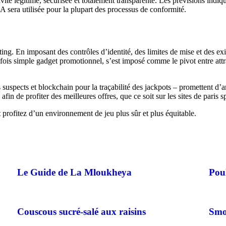
ivité légitime, sécurisée et totalement transparente. Les prévisions indi
A sera utilisée pour la plupart des processus de conformité.
. En imposant des contrôles d’identité, des limites de mise et des exig
efois simple gadget promotionnel, s’est imposé comme le pivot entre attra
uspects et blockchain pour la traçabilité des jackpots – promettent d’a
in de profiter des meilleures offres, que ce soit sur les sites de paris sp
t profitez d’un environnement de jeu plus sûr et plus équitable.
Le Guide de La Mloukheya
Pou
Couscous sucré-salé aux raisins
Smo