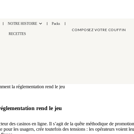
NOTRE HISTOIRE
Packs
COMPOSEZ VOTRE COUFFIN
RECETTES
ent la réglementation rend le jeu
glementation rend le jeu
ur des casinos en ligne. Il s’agit de la quête méthodique de promotion
te pour les usagers, crée toutefois des tensions : les opérateurs voient 