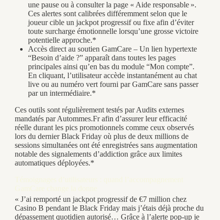
une pause ou à consulter la page « Aide responsable ».
Ces alertes sont calibrées différemment selon que le
joueur cible un jackpot progressif ou fixe afin d’éviter
toute surcharge émotionnelle lorsqu’une grosse victoire
potentielle approche.*
Accès direct au soutien GamCare – Un lien hypertexte
“Besoin d’aide ?” apparaît dans toutes les pages
principales ainsi qu’en bas du module “Mon compte”.
En cliquant, l’utilisateur accède instantanément au chat
live ou au numéro vert fourni par GamCare sans passer
par un intermédiaire.*
Ces outils sont régulièrement testés par Audits externes
mandatés par Autommes.Fr afin d’assurer leur efficacité
réelle durant les pics promotionnels comme ceux observés
lors du dernier Black Friday où plus de deux millions de
sessions simultanées ont été enregistrées sans augmentation
notable des signalements d’addiction grâce aux limites
automatiques déployées.*
Témoignages d’utilisateurs : quand l’accompagnement
GamCare change la donne
« J’ai remporté un jackpot progressif de €7 million chez
Casino B pendant le Black Friday mais j’étais déjà proche du
dépassement quotidien autorisé… Grâce à l’alerte pop‑up je