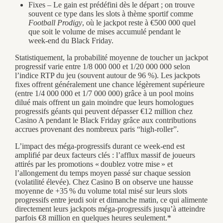
Fixes – Le gain est prédéfini dès le départ ; on trouve
souvent ce type dans les slots à thème sportif comme
Football Prodigy
, où le jackpot reste à €500 000 quel
que soit le volume de mises accumulé pendant le
week‑end du Black Friday.
Statistiquement, la probabilité moyenne de toucher un jackpot
progressif varie entre 1/8 000 000 et 1/20 000 000 selon
l’indice RTP du jeu (souvent autour de 96 %). Les jackpots
fixes offrent généralement une chance légèrement supérieure
(entre 1/4 000 000 et 1/7 000 000) grâce à un pool moins
dilué mais offrent un gain moindre que leurs homologues
progressifs géants qui peuvent dépasser €12 million chez
Casino A pendant le Black Friday grâce aux contributions
accrues provenant des nombreux paris “high‑roller”.
L’impact des méga‑progressifs durant ce week‑end est
amplifié par deux facteurs clés : l’afflux massif de joueurs
attirés par les promotions « doublez votre mise » et
l’allongement du temps moyen passé sur chaque session
(volatilité élevée). Chez Casino B on observe une hausse
moyenne de +35 % du volume total misé sur leurs slots
progressifs entre jeudi soir et dimanche matin, ce qui alimente
directement leurs jackpots méga‑progressifs jusqu’à atteindre
parfois €8 million en quelques heures seulement.*