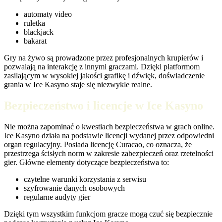
automaty video
ruletka
blackjack
bakarat
Gry na żywo są prowadzone przez profesjonalnych krupierów i
pozwalają na interakcję z innymi graczami. Dzięki platformom
zasilającym w wysokiej jakości grafikę i dźwięk, doświadczenie
grania w Ice Kasyno staje się niezwykle realne.
Bezpieczeństwo i licencje w Ice Kasyno
Nie można zapominać o kwestiach bezpieczeństwa w grach online.
Ice Kasyno działa na podstawie licencji wydanej przez odpowiedni
organ regulacyjny. Posiada licencję Curacao, co oznacza, że
przestrzega ścisłych norm w zakresie zabezpieczeń oraz rzetelności
gier. Główne elementy dotyczące bezpieczeństwa to:
czytelne warunki korzystania z serwisu
szyfrowanie danych osobowych
regularne audyty gier
Dzięki tym wszystkim funkcjom gracze mogą czuć się bezpiecznie