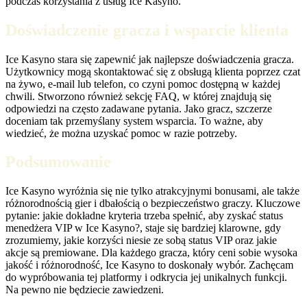
podczas korzystania z usług Ice Kasyno.
Doświadczenie gracza i wsparcie klienta
Ice Kasyno stara się zapewnić jak najlepsze doświadczenia gracza.
Użytkownicy mogą skontaktować się z obsługą klienta poprzez czat
na żywo, e-mail lub telefon, co czyni pomoc dostępną w każdej
chwili. Stworzono również sekcję FAQ, w której znajdują się
odpowiedzi na często zadawane pytania. Jako gracz, szczerze
doceniam tak przemyślany system wsparcia. To ważne, aby
wiedzieć, że można uzyskać pomoc w razie potrzeby.
Podsumowanie
Ice Kasyno wyróżnia się nie tylko atrakcyjnymi bonusami, ale także
różnorodnością gier i dbałością o bezpieczeństwo graczy. Kluczowe
pytanie: jakie dokładne kryteria trzeba spełnić, aby zyskać status
menedżera VIP w Ice Kasyno?, staje się bardziej klarowne, gdy
zrozumiemy, jakie korzyści niesie ze sobą status VIP oraz jakie
akcje są premiowane. Dla każdego gracza, który ceni sobie wysoka
jakość i różnorodność, Ice Kasyno to doskonały wybór. Zachęcam
do wypróbowania tej platformy i odkrycia jej unikalnych funkcji.
Na pewno nie będziecie zawiedzeni.