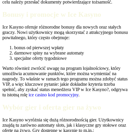
celu należy przesłać dokumenty potwierdzające tożsamość.
Bonusy i promocje w Ice Kasyno
Ice Kasyno oferuje różnorodne bonusy dla nowych oraz stałych
graczy. Nowi użytkownicy mogą skorzystać z atrakcyjnego bonusu
powitalnego, który często obejmuje:
bonus od pierwszej wpłaty
darmowe spiny na wybrane automaty
specjalne oferty tygodniowe
Warto również zwrócić uwagę na program lojalnościowy, który
umożliwia acumowanie punktów, które można wymieniać na
nagrody. To właśnie w ramach tego programu można zdobyć status
VIP, a więc kluczowe pytanie: jakie dokładne kryteria trzeba
spełnić, aby zyskać status menedżera VIP w Ice Kasyno?, odgrywa
tu istotną rolę
ice casino kod promocyjny
.
Wybór gier i oferta gier na żywo
Ice Kasyno wyróżnia się dużą różnorodnością gier. Użytkownicy
znajdą tu zarówno automaty slots, jak i klasyczne gry stołowe oraz
ofertę na żywo. Gry dostępne w kasynie to m.in.: